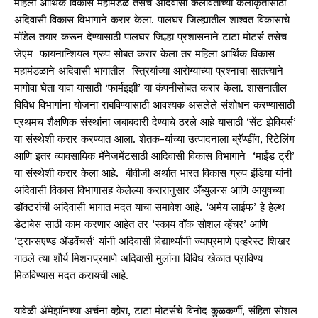
महिला आर्थिक विकास महामंडळ तसेच अदिवासी कलावंतांच्या कलाकृतींसाठी
अदिवासी विकास विभागाने करार केला. पालघर जिल्ह्यातील शाश्वत विकासाचे
मॉडेल तयार करून देण्यासाठी पालघर जिल्हा प्रशासनाने टाटा मोटर्स तसेच
जेएम फायनान्श‍ियल ग्रुप सोबत करार केला तर महिला आर्थिक विकास
महामंडळाने अदिवासी भागातील स्त्रियांच्या आरोग्याच्या प्रश्नाचा सातत्याने
मागोवा घेता यावा यासाठी ‘फार्मइझी’ या कंपनीसोबत करार केला. शासनातील
विविध विभागांना योजना राबविण्यासाठी आवश्यक असलेले संशोधन करण्यासाठी
प्रथमच शैक्षणिक संस्थांना जबाबदारी देण्याचे ठरले आहे यासाठी ‘सेंट झेवियर्स’
या संस्थेशी करार करण्यात आला. शेतक-यांच्या उत्पादनाला ब्रॅण्डींग, रिटेलिंग
आणि इतर व्यावसायिक मॅनेजमेंटसाठी आदिवासी विकास विभागाने ‘माईंड ट्री’
या संस्थेशी करार केला आहे. बीवीजी अर्थात भारत विकास ग्रुप इंडिया यांनी
अदिवासी विकास विभागासह केलेल्या करारानुसार अँब्युलन्स आणि आयुषच्या
डॉक्टरांची अदिवासी भागात मदत याचा समावेश आहे. ‘अमेय लाईफ’ हे हेल्थ
डेटाबेस साठी काम करणार आहेत तर ‘स्काय वॉक सोशल व्हेंचर’ आणि
‘ट्रान्सएण्ड ॲडवेंचर्स’ यांनी अदिवासी विद्यार्थ्यांनी ज्याप्रमाणे एव्हरेस्ट शिखर
गाठले त्या शौर्य मिशनप्रमाणे अदिवासी मुलांना विविध खेळात प्राविण्य
मिळविण्यास मदत करायची आहे.
यावेळी ॲमेझॉनच्या अर्चना व्होरा, टाटा मोटर्सचे विनोद कुळकर्णी, संहिता सोशल