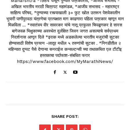
Maharshtra *1984 पासून पुण्यात पत्रकारिता, *आजीव सभासद -
अखिल भारतीय मराठी चित्रपट महामंडळ, *आजीव सभासद - महाराष्ट्र
साहित्य परिषद, *पुण्याच्या रस्त्याखाली ३० फुट खोल उतरून पेशवेकालीन
भुयारी पाणीपुरवठा यंत्रणेचा प्रत्यक्षात माग काढणारा पहिला पत्रकार म्हणून मान
मिळविला ... *स्वातंत्र्य वीर सावरकर यांचे नातू प्रफुल्ल चिपळूणकर हे सारस
बागेजवळ भिक्षुकाच्या अवस्थेत दुर्लक्षित जिवन जगत असल्याचे सर्वप्रथम
निदर्शनास आणून दिले *इराक मध्ये अडकलेल्या भारतीय मजुरांची सुटका
होण्यासाठी विशेष प्रयत्न -लातूर मधील ५ तरुणांची सुटका . *निगडीतील २
महिन्यात दुप्पट पैसे देणाऱ्या सनराईज कन्सल्टन्सी च्या तथाकथित एल टीटीइ
हस्तकाचा पर्दाफाश-संबधित फरार
https://www.facebook.com/MyMarathiNews/
SHARE POST: