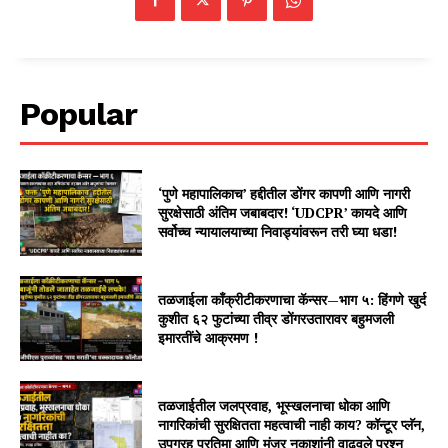
Popular
‘पुणे महापालिकाच’ हद्दीतील डोंगर कापणी आणि नागरी
सुरक्षेसाठी अंतिम जबाबदार! ‘UDCPR’ कायदे आणि
सर्वोच्च न्यायालयाच्या निवाड्यांवरून तरी घ्या धडा!
तळजाईला काँक्रीटीकरणाचा कॅन्सर—भाग ५: हिंगणे खुर्द
कुशीत ६२ फुटांच्या तीव्र डोंगरउतारावर बहुमजली
इमारतींचे आक्रमण !
तळजाईतील जलप्रवाह, भूस्खलनाचा धोका आणि
नागरिकांची सुरक्षितता महत्वाची नाही काय? कॉन्टूर प्लॅन,
उपग्रह प्रतिमा आणि मंजूर नकाशांनी वाढवले प्रश्न