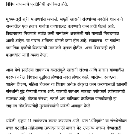
विविध कंपन्याचे प्रतिनिधी उपस्थित होते.
मुख्यमंत्री श्री. फडणवीस म्हणाले, यापूर्वी खासगी संस्थांच्या मदतीने शासनाने
राज्यातील एक हजार गावांचा कायापालट करण्याचे काम हाती घेतले आहे.
विकासाच्या निकषाचे सर्वात कमी मानांकने असलेली गावे यासाठी निवडण्यात
आली आहेत. या गावात अतिशय चांगले काम होत आहे. लवकरच या गावांना
जागतिक दर्जाची विकासाची मानांकने प्राप्त होतील, असा विश्वासही श्री.
फडणवीस यांनी व्यक्त केला.
आज येथे झालेल्या सामंजस्य करारांमुळे खासगी संस्था आणि शासन यांच्यातील
परस्परांवरील विश्वास वृद्धींगत होण्यास मदत होणार आहे. आरोग्य, स्वच्छता,
शालेय शिक्षण, महिला विकास या शिवाय अनेक क्षेत्रात काम करण्यासाठी खासगी
संस्थांनी पुढे येण्याची गरज आहे. यासाठी सहभाग सारखा प्लॅटफार्म त्यांच्यासाठी
उपलब्ध आहे. मोठ्या संस्था, स्टार्ट अप याशिवाय वैयक्तिक पातळीवरही हा
सहभाग नोंदविण्याचेही मुख्यमंत्र्यांनी यावेळी आवाहन केले.
यावेळी एकूण 11 सामंजस्य करार करण्यात आले, यात ‘ॲमेझॉन’ या संस्थेसोबत
बचत गटातील महिलांच्या उत्पादनांसाठी बाजार पेठ उपलब्ध करून देण्यासाठी