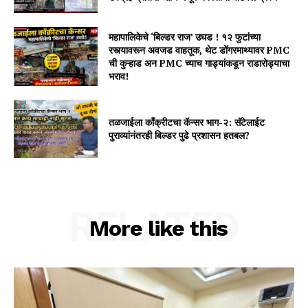
महापालिकेचे ‘बिल्डर राज’ उघड ! १२ फुटांच्या
रस्त्यावरून अवजड वाहतूक, थेट डोंगरमाथ्यावर PMC
ची कुऱ्हाड अन PMC च्याच गाड्यांकडून राडारोड्याचा
भराव!
तळजाईला कॉंक्रीटचा कॅन्सर भाग-२: सॅटेलाईट
पुराव्यांनंतरही बिल्डर पुढे प्रशासन हतबल?
RELATED
More like this