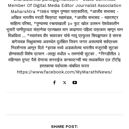
Member Of Digital Media Editor Journalist Association
Maharshtra *1984 पासून पुण्यात पत्रकारिता, *आजीव सभासद -
अखिल भारतीय मराठी चित्रपट महामंडळ, *आजीव सभासद - महाराष्ट्र
साहित्य परिषद, *पुण्याच्या रस्त्याखाली ३० फुट खोल उतरून पेशवेकालीन
भुयारी पाणीपुरवठा यंत्रणेचा प्रत्यक्षात माग काढणारा पहिला पत्रकार म्हणून मान
मिळविला ... *स्वातंत्र्य वीर सावरकर यांचे नातू प्रफुल्ल चिपळूणकर हे सारस
बागेजवळ भिक्षुकाच्या अवस्थेत दुर्लक्षित जिवन जगत असल्याचे सर्वप्रथम
निदर्शनास आणून दिले *इराक मध्ये अडकलेल्या भारतीय मजुरांची सुटका
होण्यासाठी विशेष प्रयत्न -लातूर मधील ५ तरुणांची सुटका . *निगडीतील २
महिन्यात दुप्पट पैसे देणाऱ्या सनराईज कन्सल्टन्सी च्या तथाकथित एल टीटीइ
हस्तकाचा पर्दाफाश-संबधित फरार
https://www.facebook.com/MyMarathiNews/
SHARE POST: