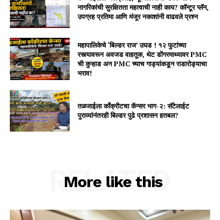
नागरिकांची सुरक्षितता महत्वाची नाही काय? कॉन्टूर प्लॅन,
उपग्रह प्रतिमा आणि मंजूर नकाशांनी वाढवले प्रश्न
महापालिकेचे ‘बिल्डर राज’ उघड ! १२ फुटांच्या
रस्त्यावरून अवजड वाहतूक, थेट डोंगरमाथ्यावर PMC
ची कुऱ्हाड अन PMC च्याच गाड्यांकडून राडारोड्याचा
भराव!
तळजाईला कॉंक्रीटचा कॅन्सर भाग-२: सॅटेलाईट
पुराव्यांनंतरही बिल्डर पुढे प्रशासन हतबल?
RELATED
More like this