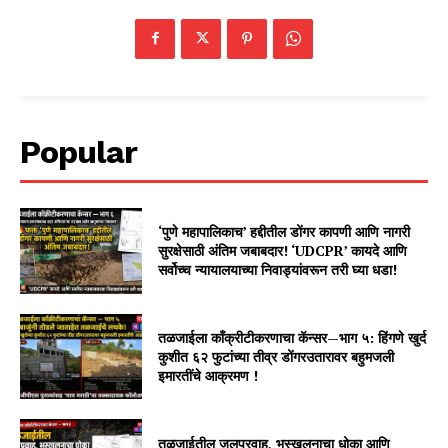
Popular
‘पुणे महापालिकाच’ हद्दीतील डोंगर कापणी आणि नागरी
सुरक्षेसाठी अंतिम जबाबदार! ‘UDCPR’ कायदे आणि
सर्वोच्च न्यायालयाच्या निवाड्यांवरून तरी घ्या धडा!
तळजाईला काँक्रीटीकरणाचा कॅन्सर—भाग ५: हिंगणे खुर्द
कुशीत ६२ फुटांच्या तीव्र डोंगरउतारावर बहुमजली
इमारतींचे आक्रमण !
तळजाईतील जलप्रवाह, भूस्खलनाचा धोका आणि