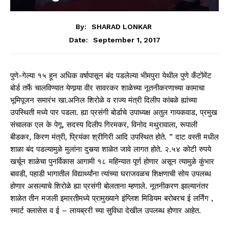
By:
SHARAD LONKAR
September 1, 2017
Date:
पुणे-गेल्या १५ हून अधिक वर्षापासून बंद पडलेल्या भीमपुरा येथील पुणे कँटोंमेंट
बोर्ड तर्फे चालविण्यात येणार्‍या वीर सावरकर शाळेच्या नूतनीकरणाच्या कामाचा
भूमिपूजन समारंभ खा.अनिल शिरोळे व राज्य मंत्री दिलीप कांबळे ह्यांच्या
उपस्थिती मध्ये पार पडला. ह्या प्रसंगी बोर्डाचे उपाध्यक्ष अतुल गायकवाड, प्रमुख
संचालक एल के पेगू, सदस्य दिलीप गिरमकर, विनोद मथुरावाला, रूपाली
बीडकर, किरण मंत्री, प्रियंका श्रीगिरी आदि उपस्थित होते. ” दाट वस्ती मधील
शाळा बंद पडल्यामुळे मुलांना दुसर्‍या शाळेत जावे लागत होते. २.५४ कोटी रुपये
खर्चून शाळेचा पुनर्विकास आगामी १८ महिन्यात पूर्ण होणार असून त्यामुळे कुंभार
बावडी, पहाडी भागातील विद्यार्थ्यांना त्यांच्या घराजवळच शिक्षणाची सोय उपलब्ध
होणार असल्याचे शिरोळे ह्या प्रसंगी बोलताना म्हणाले. नूतनीकरण झाल्यानंतर
शाळेत तीन मजली इमारतीमध्ये प्रामुख्याने इंग्लिश मिडियम बरोबरच ई लर्निंग ,
स्मार्ट क्लासेस व ई – लायब्ररी च्या सुविधा देखील उपलब्ध होणार आहेत.