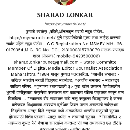
SHARAD LONKAR
https://mymarathi.net/
पुण्याचे स्वतंत्र ,पहिले,ऑनलाइन मराठी न्यूज पोर्टल..
http://mymarathi.net/ पुणे महापालिकेची मुख्य सभा लाईव्ह करणारे
सर्वात पहिले न्यूज पोर्टल .. C.G.Registration No.MSME/ MH- 26-
0179354,M.G. RC No. DCL 2131000315798079 मालक-संपादक
: शरद लोणकर( mobile-9423508306)
sharadlonkarpune@gmail.com - State Committe
Member Of Digital Media Editor Journalist Association
Maharshtra *1984 पासून पुण्यात पत्रकारिता, *आजीव सभासद -
अखिल भारतीय मराठी चित्रपट महामंडळ, *आजीव सभासद - महाराष्ट्र
साहित्य परिषद, *पुण्याच्या रस्त्याखाली ३० फुट खोल उतरून पेशवेकालीन
भुयारी पाणीपुरवठा यंत्रणेचा प्रत्यक्षात माग काढणारा पहिला पत्रकार म्हणून मान
मिळविला ... *स्वातंत्र्य वीर सावरकर यांचे नातू प्रफुल्ल चिपळूणकर हे सारस
बागेजवळ भिक्षुकाच्या अवस्थेत दुर्लक्षित जिवन जगत असल्याचे सर्वप्रथम
निदर्शनास आणून दिले *इराक मध्ये अडकलेल्या भारतीय मजुरांची सुटका
होण्यासाठी विशेष प्रयत्न -लातूर मधील ५ तरुणांची सुटका . *निगडीतील २
महिन्यात दुप्पट पैसे देणाऱ्या सनराईज कन्सल्टन्सी च्या तथाकथित एल टीटीइ
हस्तकाचा पर्दाफाश-संबधित फरार