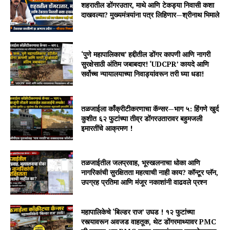
शहरातील डोंगरउतार, माथे आणि टेकड्या निवासी कशा
दाखवल्या? मुख्यमंत्र्यांना पत्र लिहिणार—श्रीनाथ भिमाले
‘पुणे महापालिकाच’ हद्दीतील डोंगर कापणी आणि नागरी
सुरक्षेसाठी अंतिम जबाबदार! ‘UDCPR’ कायदे आणि
सर्वोच्च न्यायालयाच्या निवाड्यांवरून तरी घ्या धडा!
तळजाईला काँक्रीटीकरणाचा कॅन्सर—भाग ५: हिंगणे खुर्द
कुशीत ६२ फुटांच्या तीव्र डोंगरउतारावर बहुमजली
इमारतींचे आक्रमण !
तळजाईतील जलप्रवाह, भूस्खलनाचा धोका आणि
नागरिकांची सुरक्षितता महत्वाची नाही काय? कॉन्टूर प्लॅन,
उपग्रह प्रतिमा आणि मंजूर नकाशांनी वाढवले प्रश्न
महापालिकेचे ‘बिल्डर राज’ उघड ! १२ फुटांच्या
रस्त्यावरून अवजड वाहतूक, थेट डोंगरमाथ्यावर PMC