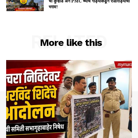
ची कुऱ्हाड अन PMC च्याच गाड्यांकडून राडारोड्याचा
भराव!
RELATED
More like this