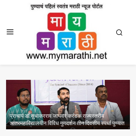
प्राचार्य डॉ.सुधाकरराव जाधवर करंडक राज्यस्तरीय
आंतरमहाविद्यालयीन विविध गुणदर्शन तीन दिवसीय स्पर्धा पुण्यात
व