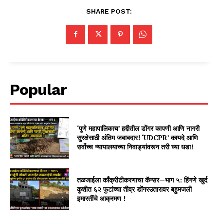
SHARE POST:
Popular
‘पुणे महापालिकाच’ हद्दीतील डोंगर कापणी आणि नागरी
सुरक्षेसाठी अंतिम जबाबदार! ‘UDCPR’ कायदे आणि
सर्वोच्च न्यायालयाच्या निवाड्यांवरून तरी घ्या धडा!
तळजाईला काँक्रीटीकरणाचा कॅन्सर—भाग ५: हिंगणे खुर्द
कुशीत ६२ फुटांच्या तीव्र डोंगरउतारावर बहुमजली
इमारतींचे आक्रमण !