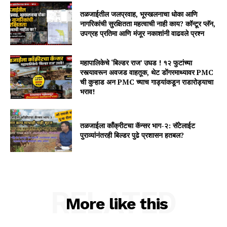
तळजाईतील जलप्रवाह, भूस्खलनाचा धोका आणि
नागरिकांची सुरक्षितता महत्वाची नाही काय? कॉन्टूर प्लॅन,
उपग्रह प्रतिमा आणि मंजूर नकाशांनी वाढवले प्रश्न
महापालिकेचे ‘बिल्डर राज’ उघड ! १२ फुटांच्या
रस्त्यावरून अवजड वाहतूक, थेट डोंगरमाथ्यावर PMC
ची कुऱ्हाड अन PMC च्याच गाड्यांकडून राडारोड्याचा
भराव!
तळजाईला कॉंक्रीटचा कॅन्सर भाग-२: सॅटेलाईट
पुराव्यांनंतरही बिल्डर पुढे प्रशासन हतबल?
RELATED
More like this