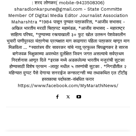
: शरद लोणकर( mobile-9423508306)
sharadlonkarpune@gmail.com - State Committe
Member Of Digital Media Editor Journalist Association
Maharshtra *1984 पासून पुण्यात पत्रकारिता, *आजीव सभासद -
अखिल भारतीय मराठी चित्रपट महामंडळ, *आजीव सभासद - महाराष्ट्र
साहित्य परिषद, *पुण्याच्या रस्त्याखाली ३० फुट खोल उतरून पेशवेकालीन
भुयारी पाणीपुरवठा यंत्रणेचा प्रत्यक्षात माग काढणारा पहिला पत्रकार म्हणून मान
मिळविला ... *स्वातंत्र्य वीर सावरकर यांचे नातू प्रफुल्ल चिपळूणकर हे सारस
बागेजवळ भिक्षुकाच्या अवस्थेत दुर्लक्षित जिवन जगत असल्याचे सर्वप्रथम
निदर्शनास आणून दिले *इराक मध्ये अडकलेल्या भारतीय मजुरांची सुटका
होण्यासाठी विशेष प्रयत्न -लातूर मधील ५ तरुणांची सुटका . *निगडीतील २
महिन्यात दुप्पट पैसे देणाऱ्या सनराईज कन्सल्टन्सी च्या तथाकथित एल टीटीइ
हस्तकाचा पर्दाफाश-संबधित फरार
https://www.facebook.com/MyMarathiNews/