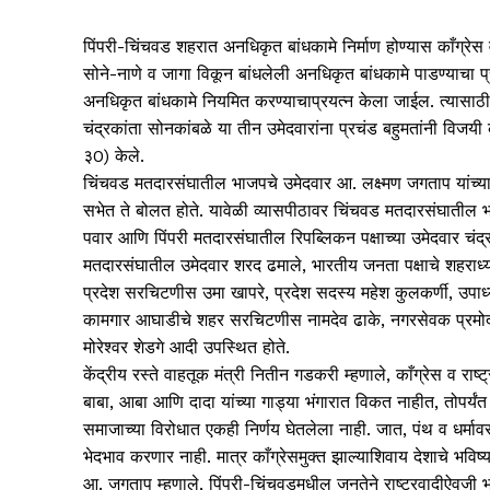
पिंपरी-चिंचवड शहरात अनधिकृत बांधकामे निर्माण होण्यास काँग्रे
सोने-नाणे व जागा विकून बांधलेली अनधिकृत बांधकामे पाडण्याचा
अनधिकृत बांधकामे नियमित करण्याचाप्रयत्न केला जाईल. त्यास
चंद्रकांता सोनकांबळे या तीन उमेदवारांना प्रचंड बहुमतांनी विजयी
३0) केले.
चिंचवड मतदारसंघातील भाजपचे उमेदवार आ. लक्ष्मण जगताप यांच्य
सभेत ते बोलत होते. यावेळी व्यासपीठावर चिंचवड मतदारसंघातील
पवार आणि पिंपरी मतदारसंघातील रिपब्लिकन पक्षाच्या उमेदवार चंद
मतदारसंघातील उमेदवार शरद ढमाले, भारतीय जनता पक्षाचे शहराध्
प्रदेश सरचिटणीस उमा खापरे, प्रदेश सदस्य महेश कुलकर्णी, उपाध्
कामगार आघाडीचे शहर सरचिटणीस नामदेव ढाके, नगरसेवक प्रमोद 
मोरेश्‍वर शेडगे आदी उपस्थित होते.
केंद्रीय रस्ते वाहतूक मंत्री नितीन गडकरी म्हणाले, काँग्रेस व राष्ट
बाबा, आबा आणि दादा यांच्या गाड्या भंगारात विकत नाहीत, तोपर्यंत
समाजाच्या विरोधात एकही निर्णय घेतलेला नाही. जात, पंथ व धर्
भेदभाव करणार नाही. मात्र काँग्रेसमुक्त झाल्याशिवाय देशाचे भविष्
आ. जगताप म्हणाले, पिंपरी-चिंचवडमधील जनतेने राष्ट्रवादीऐवजी भ