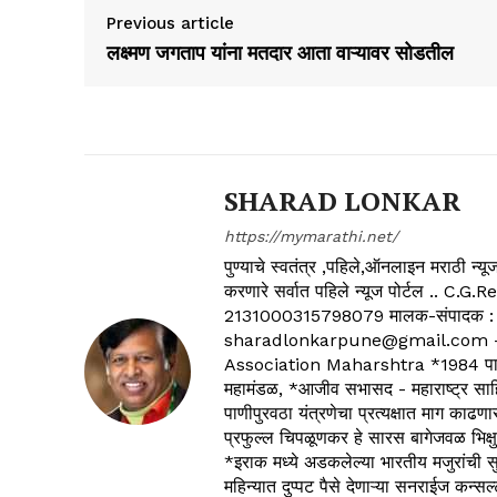
Previous article
लक्ष्मण जगताप यांना मतदार आता वाऱ्यावर सोडतील
SHARAD LONKAR
https://mymarathi.net/
पुण्याचे स्वतंत्र ,पहिले,ऑनलाइन मराठी न
करणारे सर्वात पहिले न्यूज पोर्टल .
2131000315798079 मालक-संपादक :
sharadlonkarpune@gmail.com - 
Association Maharshtra *1984 पासून
महामंडळ, *आजीव सभासद - महाराष्ट्र साहित
पाणीपुरवठा यंत्रणेचा प्रत्यक्षात माग काढणा
प्रफुल्ल चिपळूणकर हे सारस बागेजवळ भिक्षु
*इराक मध्ये अडकलेल्या भारतीय मजुरांची स
महिन्यात दुप्पट पैसे देणाऱ्या सनराईज कन