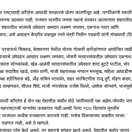
स व राष्ट्रवादी काँग्रेस आघाडी सरकारचे धोरण कारणीभूत आहे. नागरिकांनी घरात
 प्रश्नच उदभवत नाही. राज्यात भारतीय जनता पक्षाचे सरकार आल्यानंतर शहराती
ाठी शहरातील भाजपचे उमेदवार आमदार लक्ष्मण जगताप, एकनाथ पवार आणि
 करा, असे आवाहन केंद्रीय वाहतूक रस्ते मंत्री नितीन गडकरी यांनी मंगळवारी (दि
ा प्रचारार्थ चिंचवड, केशवनगर येथील मोरया गोसावी क्रीडांगणात आयोजित जाह
 भाजपचे उमेदवार आमदार लक्ष्मण जगताप, भोसरी मतदारसंघातील उमेदवार एकनाथ
्रकांता सोनकांबळे, खेड-आळंदी मतदारसंघातील उमेदवार शरद बुट्टे पाटील, भोर
यक्ष सदाशिव खाडे, वसंत वाणी, माजी शहराध्यक्ष भगवान मनसुख, महिला आघाडीच्य
यक्ष श्रीनिवास बढे, अँड़ सचिन पटवर्धन, शहर सरचिटणीस राजू दुर्गे, मोहन कदम,
ताम्हणकर, शीतल शिंदे, माजी नगरसेवक राजेश पिल्ले, अशोक सोनवणे, भाजयुमो
्रवादी काँग्रेस हे दोन पक्ष देशातील सर्वांत मोठे जातीयवादी पक्ष आहेत.जोपर्यंत ज
 महाराष्ट्राची भाग्यरेषा उजळणार नाही.आम्ही गेल्या १00 दिवसांत मुस्लीम
मावर भाजपला कधीच राजकारण करायचे नाही. त्तसेच विकासाच्या बाबतीत भाजप
य घडणार नाही, असे ते म्हणाले.
ाजपवर प्रेम केले असते, तर शहराचे शांघाय झाले असते. देशातील सर्वात जास्त