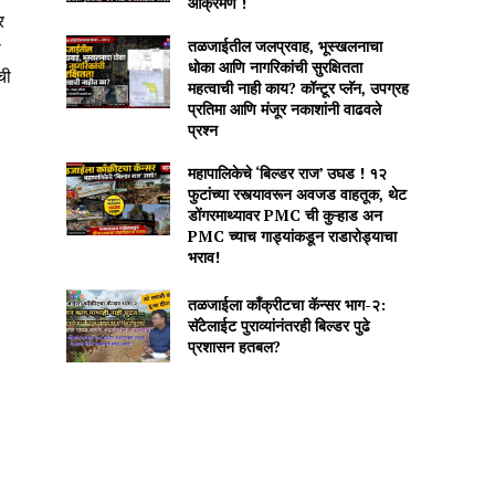
आक्रमण !
र
तळजाईतील जलप्रवाह, भूस्खलनाचा
ा
धोका आणि नागरिकांची सुरक्षितता
ची
महत्वाची नाही काय? कॉन्टूर प्लॅन, उपग्रह
प्रतिमा आणि मंजूर नकाशांनी वाढवले
प्रश्न
महापालिकेचे ‘बिल्डर राज’ उघड ! १२
फुटांच्या रस्त्यावरून अवजड वाहतूक, थेट
डोंगरमाथ्यावर PMC ची कुऱ्हाड अन
PMC च्याच गाड्यांकडून राडारोड्याचा
भराव!
तळजाईला कॉंक्रीटचा कॅन्सर भाग-२:
सॅटेलाईट पुराव्यांनंतरही बिल्डर पुढे
प्रशासन हतबल?