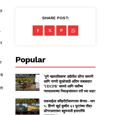
ील
ल
SHARE POST:
.
ीर
Popular
ा
चे
‘पुणे महापालिकाच’ हद्दीतील डोंगर कापणी
आणि नागरी सुरक्षेसाठी अंतिम जबाबदार!
‘UDCPR’ कायदे आणि सर्वोच्च
नता
न्यायालयाच्या निवाड्यांवरून तरी घ्या धडा!
तळजाईला काँक्रीटीकरणाचा कॅन्सर—भाग
५: हिंगणे खुर्द कुशीत ६२ फुटांच्या तीव्र
डोंगरउतारावर बहुमजली इमारतींचे