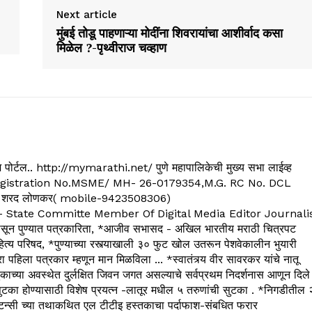
Next article
मुंबई तोडू पाहणाऱ्या मोदींना शिवरायांचा आशीर्वाद कसा
मिळेल ?-पृथ्वीराज चव्हाण
्यूज पोर्टल.. http://mymarathi.net/ पुणे महापालिकेची मुख्य सभा लाईव्ह
. C.G.Registration No.MSME/ MH- 26-0179354,M.G. RC No. DCL
 शरद लोणकर( mobile-9423508306)
State Committe Member Of Digital Media Editor Journali
 पुण्यात पत्रकारिता, *आजीव सभासद - अखिल भारतीय मराठी चित्रपट
्य परिषद, *पुण्याच्या रस्त्याखाली ३० फुट खोल उतरून पेशवेकालीन भुयारी
रा पहिला पत्रकार म्हणून मान मिळविला ... *स्वातंत्र्य वीर सावरकर यांचे नातू
काच्या अवस्थेत दुर्लक्षित जिवन जगत असल्याचे सर्वप्रथम निदर्शनास आणून दिले
ुटका होण्यासाठी विशेष प्रयत्न -लातूर मधील ५ तरुणांची सुटका . *निगडीतील 
्सल्टन्सी च्या तथाकथित एल टीटीइ हस्तकाचा पर्दाफाश-संबधित फरार