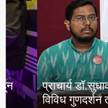
प्राचार्य डॉ.सुधाकररा
विविध गुणदर्शन तीन दिवसी