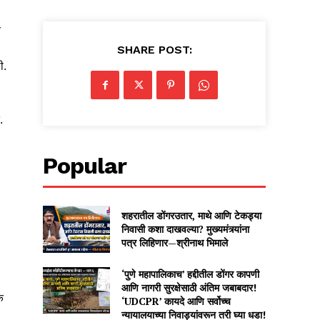
े
SHARE POST:
ी.
.
Popular
शहरातील डोंगरउतार, माथे आणि टेकड्या
निवासी कशा दाखवल्या? मुख्यमंत्र्यांना
पत्र लिहिणार—श्रीनाथ भिमाले
‘पुणे महापालिकाच’ हद्दीतील डोंगर कापणी
आणि नागरी सुरक्षेसाठी अंतिम जबाबदार!
क
‘UDCPR’ कायदे आणि सर्वोच्च
न्यायालयाच्या निवाड्यांवरून तरी घ्या धडा!