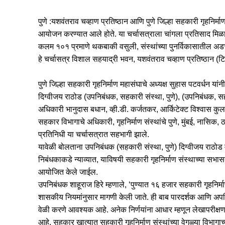
पुणे :
यशवंतराव चव्हाण प्रतिष्ठान आणि पुणे जिल्हा सहकारी गृहनिर्माण 
आयोजन करण्यात आले होते. या चर्चासत्राला चांगला प्रतिसाद मिळ
कलम १०१ प्रमाणे थकबाकी वसुली, संस्थांच्या पुनर्विकासातील अडचणी
हे चर्चासत्र विशाल सहयाद्री भवन, यशवंतराव चव्हाण प्रतिष्ठान (टिळ
पुणे जिल्हा सहकारी गृहनिर्माण महासंघाचे अध्यक्ष सुहास पटवर्धन यांनी
दिग्वीजय राठोड (उपनिबंधक, सहकारी संस्था, पुणे), (उपनिबंधक, सहक
अधिकारी भानुदास बधान, व्ही.डी. कर्जतकर, आर्किटेक्ट विश्वास कुलकर्
सहकार विभागाचे अधिकारी, गृहनिर्माण संस्थांचे पुणे, मुंबई, नासिक,
प्रतिनिधी या चर्चासत्रात सहभागी झाले.
यावेळी बोलताना उपनिबंधक (सहकारी संस्था, पुणे) दिग्वीजय राठोड
निबंधकाकडे न्याव्यात, याविषयी सहकारी गृहनिर्माण संस्थाच्या सभासद
आयोजित केले जाईल.
उपनिबंधक शाहूराज हिरे म्हणाले, ‘पुण्यात १६ हजार सहकारी गृहनिर्मा
शासकीय नियमांनुसार मागणी केली जाते. ही बाब पारदर्शक आणि अपरिहा
वेळी करणे आवश्यक आहे. अनेक निर्णयांना आधार म्हणून लेखापरीक्षण 
आहे. सहकार खात्यात सहकारी गृहनिर्माण संस्थांच्या वेगळ्या विभागा