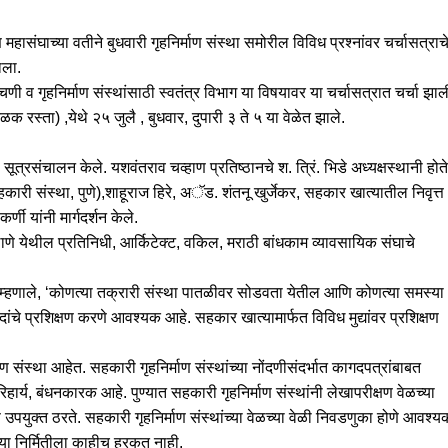
महासंघाच्या वतीने बुधवारी गृहनिर्माण संस्था समोरील विविध प्रश्नांवर चर्चासत्राच
ाला.
 व गृहनिर्माण संस्थांसाठी स्वतंत्र विभाग या विषयावर या चर्चासत्रात चर्चा झाल
क रस्ता) ,येथे २५ जुलै , बुधवार, दुपारी ३ ते ५ या वेळेत झाले.
 सूत्रसंचालन केले. यशवंतराव चव्हाण प्रतिष्ठानचे श. त्रिं. भिडे अध्यक्षस्थानी होते
ारी संस्था, पुणे),शाहूराज हिरे, अॅड. शंतनू खुर्जेकर, सहकार खात्यातील निवृत्त
णी यांनी मार्गदर्शन केले.
 ठाणे येथील प्रतिनिधी, आर्किटेक्ट, वकिल, मराठी बांधकाम व्यावसायिक संघाचे
 म्हणाले, ‘कोणत्या तक्रारी संस्था पातळीवर सोडवता येतील आणि कोणत्या समस्या
ांचे प्रशिक्षण करणे आवश्यक आहे. सहकार खात्यामार्फत विविध मुद्यांवर प्रशिक्षण
ण संस्था आहेत. सहकारी गृहनिर्माण संस्थांच्या नोंदणीसंदर्भात कागदपत्रांबाबत
र्य, बंधनकारक आहे. पुण्यात सहकारी गृहनिर्माण संस्थांनी लेखापरीक्षण वेळच्या
उपयुक्त ठरते. सहकारी गृहनिर्माण संस्थांच्या वेळच्या वेळी निवडणुका होणे आवश्य
च्या निर्मितीला काहीच हरकत नाही.