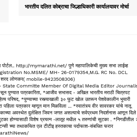
भारतीय दलित कोब्राचा जिल्हाधिकारी कार्यालयावर मोर्चा
्यूज पोर्टल.. http://mymarathi.net/ पुणे महापालिकेची मुख्य सभा लाईव्ह
. C.G.Registration No.MSME/ MH- 26-0179354,M.G. RC No. DCL
 शरद लोणकर( mobile-9423508306)
State Committe Member Of Digital Media Editor Journali
 पुण्यात पत्रकारिता, *आजीव सभासद - अखिल भारतीय मराठी चित्रपट
्य परिषद, *पुण्याच्या रस्त्याखाली ३० फुट खोल उतरून पेशवेकालीन भुयारी
रा पहिला पत्रकार म्हणून मान मिळविला ... *स्वातंत्र्य वीर सावरकर यांचे नातू
काच्या अवस्थेत दुर्लक्षित जिवन जगत असल्याचे सर्वप्रथम निदर्शनास आणून दिले
ुटका होण्यासाठी विशेष प्रयत्न -लातूर मधील ५ तरुणांची सुटका . *निगडीतील 
्सल्टन्सी च्या तथाकथित एल टीटीइ हस्तकाचा पर्दाफाश-संबधित फरार
arathiNews/