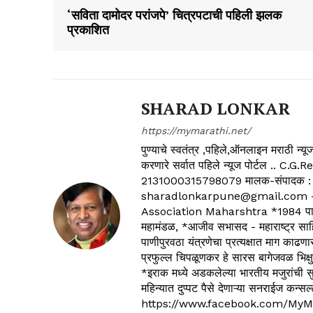
‘सविता दामोदर परांजपे’ चित्रपटाची पहिली झलक
प्रकाशित
SHARAD LONKAR
https://mymarathi.net/
पुण्याचे स्वतंत्र ,पहिले,ऑनलाइन मराठी न
करणारे सर्वात पहिले न्यूज पोर्टल .
2131000315798079 मालक-संपादक :
sharadlonkarpune@gmail.com - 
Association Maharshtra *1984 पासून
महामंडळ, *आजीव सभासद - महाराष्ट्र साहित
पाणीपुरवठा यंत्रणेचा प्रत्यक्षात माग काढणा
प्रफुल्ल चिपळूणकर हे सारस बागेजवळ भिक्षु
*इराक मध्ये अडकलेल्या भारतीय मजुरांची स
महिन्यात दुप्पट पैसे देणाऱ्या सनराईज कन
https://www.facebook.com/MyM