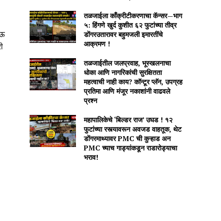
तळजाईला काँक्रीटीकरणाचा कॅन्सर—भाग
५: हिंगणे खुर्द कुशीत ६२ फुटांच्या तीव्र
डोंगरउतारावर बहुमजली इमारतींचे
ोऊ
आक्रमण !
ी
तळजाईतील जलप्रवाह, भूस्खलनाचा
धोका आणि नागरिकांची सुरक्षितता
महत्वाची नाही काय? कॉन्टूर प्लॅन, उपग्रह
प्रतिमा आणि मंजूर नकाशांनी वाढवले
प्रश्न
महापालिकेचे ‘बिल्डर राज’ उघड ! १२
फुटांच्या रस्त्यावरून अवजड वाहतूक, थेट
डोंगरमाथ्यावर PMC ची कुऱ्हाड अन
PMC च्याच गाड्यांकडून राडारोड्याचा
भराव!