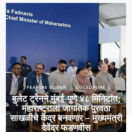
FEATURE SLIDER
LOCAL PUNE
बुलेट ट्रेनने मुंबई-पुणे ४८ मिनिटांत;
महाराष्ट्राला जागतिक पुरवठा
साखळीचे केंद्र बनवणार – मुख्यमंत्री
देवेंद्र फडणवीस