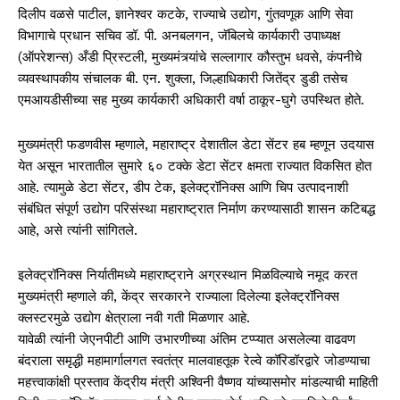
दिलीप वळसे पाटील, ज्ञानेश्वर कटके, राज्याचे उद्योग, गुंतवणूक आणि सेवा
विभागाचे प्रधान सचिव डॉ. पी. अनबलगन, जॅबिलचे कार्यकारी उपाध्यक्ष
(ऑपरेशन्स) अँडी प्रिस्टली, मुख्यमंत्र्यांचे सल्लागार कौस्तुभ धवसे, कंपनीचे
व्यवस्थापकीय संचालक बी. एन. शुक्ला, जिल्हाधिकारी जितेंद्र डुडी तसेच
एमआयडीसीच्या सह मुख्य कार्यकारी अधिकारी वर्षा ठाकूर-घुगे उपस्थित होते.
मुख्यमंत्री फडणवीस म्हणाले, महाराष्ट्र देशातील डेटा सेंटर हब म्हणून उदयास
येत असून भारतातील सुमारे ६० टक्के डेटा सेंटर क्षमता राज्यात विकसित होत
आहे. त्यामुळे डेटा सेंटर, डीप टेक, इलेक्ट्रॉनिक्स आणि चिप उत्पादनाशी
संबंधित संपूर्ण उद्योग परिसंस्था महाराष्ट्रात निर्माण करण्यासाठी शासन कटिबद्ध
आहे, असे त्यांनी सांगितले.
इलेक्ट्रॉनिक्स निर्यातीमध्ये महाराष्ट्राने अग्रस्थान मिळविल्याचे नमूद करत
मुख्यमंत्री म्हणाले की, केंद्र सरकारने राज्याला दिलेल्या इलेक्ट्रॉनिक्स
क्लस्टरमुळे उद्योग क्षेत्राला नवी गती मिळणार आहे.
यावेळी त्यांनी जेएनपीटी आणि उभारणीच्या अंतिम टप्प्यात असलेल्या वाढवण
बंदराला समृद्धी महामार्गालगत स्वतंत्र मालवाहतूक रेल्वे कॉरिडॉरद्वारे जोडण्याचा
महत्त्वाकांक्षी प्रस्ताव केंद्रीय मंत्री अश्विनी वैष्णव यांच्यासमोर मांडल्याची माहिती