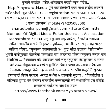
पुण्याचे स्वतंत्र ,पहिले,ऑनलाइन मराठी न्यूज पोर्टल..
http://mymarathi.net/ पुणे महापालिकेची मुख्य सभा लाईव्ह करणारे
सर्वात पहिले न्यूज पोर्टल .. C.G.Registration No.MSME/ MH- 26-
0179354,M.G. RC No. DCL 2131000315798079 मालक-संपादक
: शरद लोणकर( mobile-9423508306)
sharadlonkarpune@gmail.com - State Committe
Member Of Digital Media Editor Journalist Association
Maharshtra *1984 पासून पुण्यात पत्रकारिता, *आजीव सभासद -
अखिल भारतीय मराठी चित्रपट महामंडळ, *आजीव सभासद - महाराष्ट्र
साहित्य परिषद, *पुण्याच्या रस्त्याखाली ३० फुट खोल उतरून पेशवेकालीन
भुयारी पाणीपुरवठा यंत्रणेचा प्रत्यक्षात माग काढणारा पहिला पत्रकार म्हणून मान
मिळविला ... *स्वातंत्र्य वीर सावरकर यांचे नातू प्रफुल्ल चिपळूणकर हे सारस
बागेजवळ भिक्षुकाच्या अवस्थेत दुर्लक्षित जिवन जगत असल्याचे सर्वप्रथम
निदर्शनास आणून दिले *इराक मध्ये अडकलेल्या भारतीय मजुरांची सुटका
होण्यासाठी विशेष प्रयत्न -लातूर मधील ५ तरुणांची सुटका . *निगडीतील २
महिन्यात दुप्पट पैसे देणाऱ्या सनराईज कन्सल्टन्सी च्या तथाकथित एल टीटीइ
हस्तकाचा पर्दाफाश-संबधित फरार
https://www.facebook.com/MyMarathiNews/