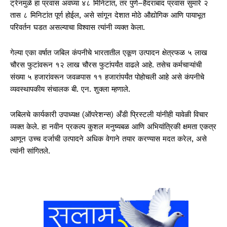
ट्रेनमुळे हा प्रवास अवघ्या ४८ मिनिटांत, तर पुणे–हैदराबाद प्रवास सुमारे २
तास ८ मिनिटांत पूर्ण होईल, असे सांगून देशात मोठे औद्योगिक आणि पायाभूत
परिवर्तन घडत असल्याचा विश्वास त्यांनी व्यक्त केला.
गेल्या एका वर्षात जबिल कंपनीचे भारतातील एकूण उत्पादन क्षेत्रफळ ५ लाख
चौरस फुटांवरून १२ लाख चौरस फुटांपर्यंत वाढले आहे. तसेच कर्मचाऱ्यांची
संख्या ५ हजारांवरून जवळपास ११ हजारांपर्यंत पोहोचली आहे असे कंपनीचे
व्यवस्थापकीय संचालक बी. एन. शुक्ला म्हणाले.
जबिलचे कार्यकारी उपाध्यक्ष (ऑपरेशन्स) अँडी प्रिस्टली यांनीही यावेळी विचार
व्यक्त केले. हा नवीन प्रकल्प कुशल मनुष्यबळ आणि अभियांत्रिकी क्षमता एकत्र
आणून उच्च दर्जाची उत्पादने अधिक वेगाने तयार करण्यास मदत करेल, असे
त्यांनी सांगितले.