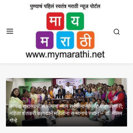
;
भंडारा येथील तीन वर्षीय चिमुकलीवरील अत्याचारप्रकरणी
म
कठोर व जलद कारवाईची मागणी; राज्यव्यापी बालसुरक्षा कृती
आराखडा राबविण्याची डॉ. नीलम गोऱ्हे यांची मागणी