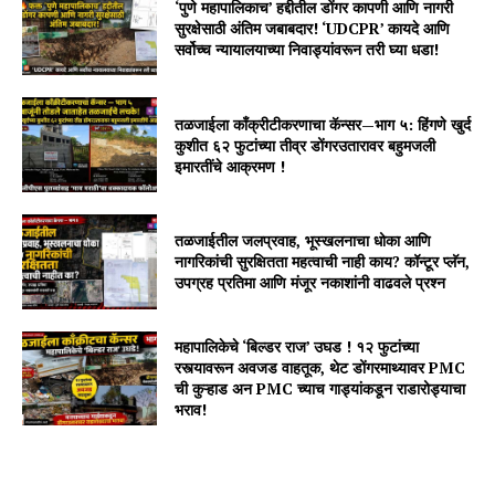
‘पुणे महापालिकाच’ हद्दीतील डोंगर कापणी आणि नागरी
सुरक्षेसाठी अंतिम जबाबदार! ‘UDCPR’ कायदे आणि
सर्वोच्च न्यायालयाच्या निवाड्यांवरून तरी घ्या धडा!
तळजाईला काँक्रीटीकरणाचा कॅन्सर—भाग ५: हिंगणे खुर्द
कुशीत ६२ फुटांच्या तीव्र डोंगरउतारावर बहुमजली
इमारतींचे आक्रमण !
तळजाईतील जलप्रवाह, भूस्खलनाचा धोका आणि
नागरिकांची सुरक्षितता महत्वाची नाही काय? कॉन्टूर प्लॅन,
उपग्रह प्रतिमा आणि मंजूर नकाशांनी वाढवले प्रश्न
महापालिकेचे ‘बिल्डर राज’ उघड ! १२ फुटांच्या
रस्त्यावरून अवजड वाहतूक, थेट डोंगरमाथ्यावर PMC
ची कुऱ्हाड अन PMC च्याच गाड्यांकडून राडारोड्याचा
भराव!