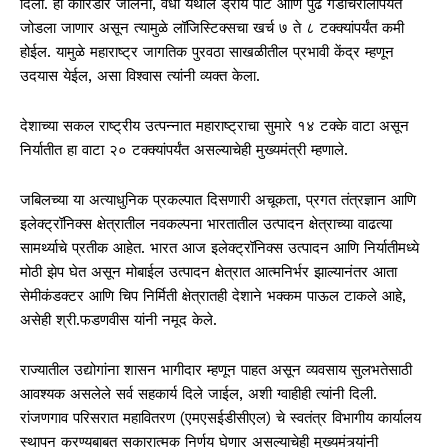
दिली. हा कॉरिडॉर जालना, वर्धा येथील ड्राय पोर्ट आणि पुढे गडचिरोलीपर्यंत
जोडला जाणार असून त्यामुळे लॉजिस्टिक्सचा खर्च ७ ते ८ टक्क्यांपर्यंत कमी
होईल. यामुळे महाराष्ट्र जागतिक पुरवठा साखळीतील प्रभावी केंद्र म्हणून
उदयास येईल, असा विश्वास त्यांनी व्यक्त केला.
देशाच्या सकल राष्ट्रीय उत्पन्नात महाराष्ट्राचा सुमारे १४ टक्के वाटा असून
निर्यातीत हा वाटा २० टक्क्यांपर्यंत असल्याचेही मुख्यमंत्री म्हणाले.
जबिलच्या या अत्याधुनिक प्रकल्पात दिसणारी अचूकता, प्रगत तंत्रज्ञान आणि
इलेक्ट्रॉनिक्स क्षेत्रातील नवकल्पना भारतातील उत्पादन क्षेत्राच्या वाढत्या
सामर्थ्याचे प्रतीक आहेत. भारत आज इलेक्ट्रॉनिक्स उत्पादन आणि निर्यातीमध्ये
मोठी झेप घेत असून मोबाईल उत्पादन क्षेत्रात आत्मनिर्भर झाल्यानंतर आता
सेमीकंडक्टर आणि चिप निर्मिती क्षेत्रातही देशाने भक्कम पाऊल टाकले आहे,
असेही श्री.फडणवीस यांनी नमूद केले.
राज्यातील उद्योगांना शासन भागीदार म्हणून पाहत असून व्यवसाय सुलभतेसाठी
आवश्यक असलेले सर्व सहकार्य दिले जाईल, अशी ग्वाहीही त्यांनी दिली.
रांजणगाव परिसरात महावितरण (एमएसईडीसीएल) चे स्वतंत्र विभागीय कार्यालय
स्थापन करण्यबाबत सकारात्मक निर्णय घेणार असल्याचेही मुख्यमंत्र्यांनी