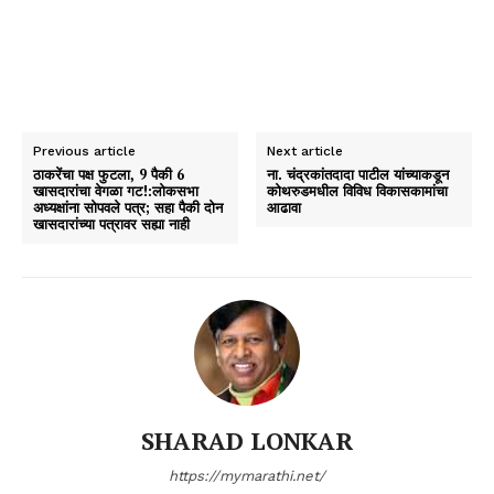
Previous article
Next article
ठाकरेंचा पक्ष फुटला, 9 पैकी 6
ना. चंद्रकांतदादा पाटील यांच्याकडून
खासदारांचा वेगळा गट!:लोकसभा
कोथरुडमधील विविध विकासकामांचा
अध्यक्षांना सोपवले पत्र; सहा पैकी दोन
आढावा
खासदारांच्या पत्रावर सह्या नाही
SHARAD LONKAR
https://mymarathi.net/