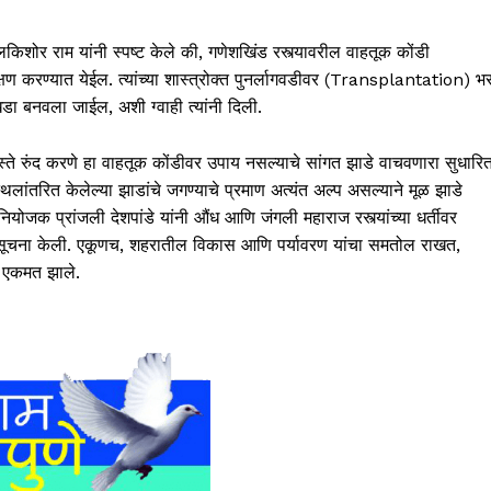
वलकिशोर राम यांनी स्पष्ट केले की, गणेशखिंड रस्त्यावरील वाहतूक कोंडी
्षण करण्यात येईल. त्यांच्या शास्त्रोक्त पुनर्लागवडीवर (Transplantation) भ
ा बनवला जाईल, अशी ग्वाही त्यांनी दिली.
्ते रुंद करणे हा वाहतूक कोंडीवर उपाय नसल्याचे सांगत झाडे वाचवणारा सुधारि
लांतरित केलेल्या झाडांचे जगण्याचे प्रमाण अत्यंत अल्प असल्याने मूळ झाडे
नियोजक प्रांजली देशपांडे यांनी औंध आणि जंगली महाराज रस्त्यांच्या धर्तीवर
ाची सूचना केली. एकूणच, शहरातील विकास आणि पर्यावरण यांचा समतोल राखत,
त एकमत झाले.