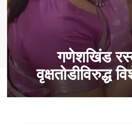
गणेशखिंड रस्त
वृक्षतोडीविरुद्ध 