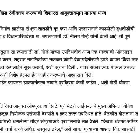
शखिंड रुंदीकरण करण्याची शिफारस आयुक्तांकडून मागण्या मान्य
्ये निर्माण झालेला संभ्रम तातडीने दूर करा आणि प्रशासनाने काढलेली वृक्षतोडीची
 व विधानपरिषदेच्या मा. उपसभापती डॉ. नीलम गोऱ्हे यांनी केली आहे. ती पुणें
संतुलन साधण्यासाठी डॉ. गोऱ्हे यांच्या उपस्थितीत आज एक महत्त्वाची ऑनलाइन
ण मागणी करत, शहरात नागरिकांच्या नकळत कोणी बेकायदेशीरपणे झाडे कापत किंवा छा
िकृत हेल्पलाईन सुरू करावी, अशी सुचना दिली . यावर सकारात्मक पाऊल उचलत
त अशी विशेष हेल्पलाईन जाहीर करण्याचे आश्वासन दिले.
डिझाईन फायनल झाल्यानंतरच नव्याने प्रक्रिया केली जाईल , अशी मोठी घोषणा
तिरिक्त आयुक्त ओमप्रकाश दिवटे, पुणे मेट्रो लाईन-३ चे मुख्य अभियंता योगेश
तूक नियोजक प्रांजली देशपांडे व इतर तज्ज्ञ उपस्थित होते. बैठकीत बोलताना ड
िकांमध्ये असलेल्या तीव्र संभ्रमाकडे प्रशासनाचे लक्ष वेधले. “केवळ अंतर्गत समित्
र खुली चर्चा करणे अधिक उपयुक्त ठरेल,” असे सांगत पुण्याच्या शाश्वत विकासासाठी