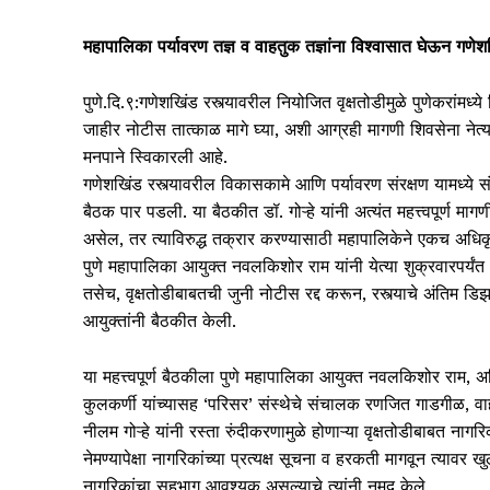
महापालिका पर्यावरण तज्ञ व वाहतुक तज्ञांना विश्वासात घेऊन गणे
पुणे.दि.९:गणेशखिंड रस्त्यावरील नियोजित वृक्षतोडीमुळे पुणेकरांमध
जाहीर नोटीस तात्काळ मागे घ्या, अशी आग्रही मागणी शिवसेना नेत्या
मनपाने स्विकारली आहे.
गणेशखिंड रस्त्यावरील विकासकामे आणि पर्यावरण संरक्षण यामध्ये 
बैठक पार पडली. या बैठकीत डॉ. गोऱ्हे यांनी अत्यंत महत्त्वपूर्
असेल, तर त्याविरुद्ध तक्रार करण्यासाठी महापालिकेने एकच अध
पुणे महापालिका आयुक्त नवलकिशोर राम यांनी येत्या शुक्रवारपर्यं
तसेच, वृक्षतोडीबाबतची जुनी नोटीस रद्द करून, रस्त्याचे अंतिम 
आयुक्तांनी बैठकीत केली.
या महत्त्वपूर्ण बैठकीला पुणे महापालिका आयुक्त नवलकिशोर राम, अ
कुलकर्णी यांच्यासह ‘परिसर’ संस्थेचे संचालक रणजित गाडगीळ, वाह
नीलम गोऱ्हे यांनी रस्ता रुंदीकरणामुळे होणाऱ्या वृक्षतोडीबाबत नागर
नेमण्यापेक्षा नागरिकांच्या प्रत्यक्ष सूचना व हरकती मागवून त्याव
नागरिकांचा सहभाग आवश्यक असल्याचे त्यांनी नमूद केले.