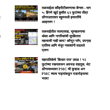
तळजाईला काँक्रीटीकरणाचा कॅन्सर—भाग
५: हिंगणे खुर्द कुशीत ६२ फुटांच्या तीव्र
डोंगरउतारावर बहुमजली इमारतींचे
र
आक्रमण !
तळजाईतील जलप्रवाह, भूस्खलनाचा
धोका आणि नागरिकांची सुरक्षितता
त
महत्वाची नाही काय? कॉन्टूर प्लॅन, उपग्रह
प्रतिमा आणि मंजूर नकाशांनी वाढवले
प्रश्न
महापालिकेचे ‘बिल्डर राज’ उघड ! १२
फुटांच्या रस्त्यावरून अवजड वाहतूक, थेट
डोंगरमाथ्यावर PMC ची कुऱ्हाड अन
PMC च्याच गाड्यांकडून राडारोड्याचा
भराव!