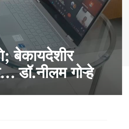
गे; बेकायदेशीर
ार… डॉ.नीलम गोऱ्हे