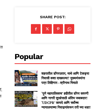
SHARE POST:
टत
Popular
शहरातील डोंगरउतार, माथे आणि टेकड्या
निवासी कशा दाखवल्या? मुख्यमंत्र्यांना
पत्र लिहिणार—श्रीनाथ भिमाले
ॉ.
‘पुणे महापालिकाच’ हद्दीतील डोंगर कापणी
या
आणि नागरी सुरक्षेसाठी अंतिम जबाबदार!
‘UDCPR’ कायदे आणि सर्वोच्च
न्यायालयाच्या निवाड्यांवरून तरी घ्या धडा!