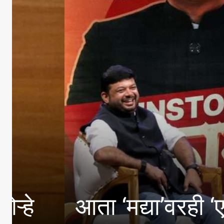
देशाला विश्वगुरू बन
सरसंघचालक डाॅ. म