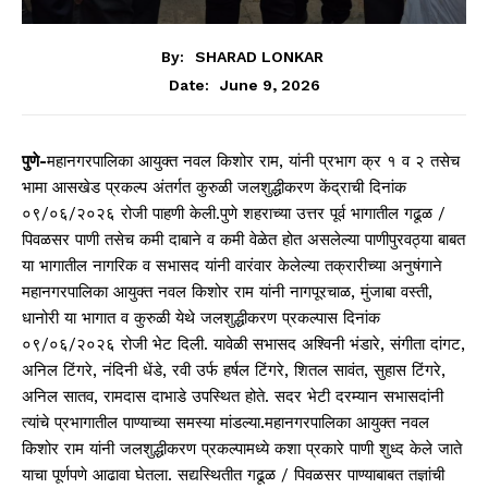
By:
SHARAD LONKAR
June 9, 2026
Date:
पुणे-
महानगरपालिका आयुक्त नवल किशोर राम, यांनी प्रभाग क्र १ व २ तसेच
भामा आसखेड प्रकल्प अंतर्गत कुरुळी जलशुद्धीकरण केंद्राची दिनांक
०९/०६/२०२६ रोजी पाहणी केली.पुणे शहराच्या उत्तर पूर्व भागातील गढूळ /
पिवळसर पाणी तसेच कमी दाबाने व कमी वेळेत होत असलेल्या पाणीपुरवठ्या बाबत
या भागातील नागरिक व सभासद यांनी वारंवार केलेल्या तक्रारीच्या अनुषंगाने
महानगरपालिका आयुक्त नवल किशोर राम यांनी नागपूरचाळ, मुंजाबा वस्ती,
धानोरी या भागात व कुरुळी येथे जलशुद्धीकरण प्रकल्पास दिनांक
०९/०६/२०२६ रोजी भेट दिली. यावेळी सभासद अश्विनी भंडारे, संगीता दांगट,
अनिल टिंगरे, नंदिनी धेंडे, रवी उर्फ हर्षल टिंगरे, शितल सावंत, सुहास टिंगरे,
अनिल सातव, रामदास दाभाडे उपस्थित होते. सदर भेटी दरम्यान सभासदांनी
त्यांचे प्रभागातील पाण्याच्या समस्या मांडल्या.महानगरपालिका आयुक्त नवल
किशोर राम यांनी जलशुद्धीकरण प्रकल्पामध्ये कशा प्रकारे पाणी शुध्द केले जाते
याचा पूर्णपणे आढावा घेतला. सद्यस्थितीत गढूळ / पिवळसर पाण्याबाबत तज्ञांची