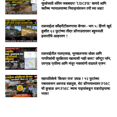
सुरक्षेसाठी अंतिम जबाबदार! ‘UDCPR’ कायदे आणि
सर्वोच्च न्यायालयाच्या निवाड्यांवरून तरी घ्या धडा!
तळजाईला काँक्रीटीकरणाचा कॅन्सर—भाग ५: हिंगणे खुर्द
कुशीत ६२ फुटांच्या तीव्र डोंगरउतारावर बहुमजली
इमारतींचे आक्रमण !
तळजाईतील जलप्रवाह, भूस्खलनाचा धोका आणि
नागरिकांची सुरक्षितता महत्वाची नाही काय? कॉन्टूर प्लॅन,
उपग्रह प्रतिमा आणि मंजूर नकाशांनी वाढवले प्रश्न
महापालिकेचे ‘बिल्डर राज’ उघड ! १२ फुटांच्या
रस्त्यावरून अवजड वाहतूक, थेट डोंगरमाथ्यावर PMC
ची कुऱ्हाड अन PMC च्याच गाड्यांकडून राडारोड्याचा
भराव!