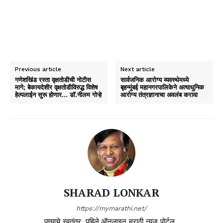
Previous article
Next article
गणेशखिंड रस्ता वृक्षतोडीची नोटीस
सार्वजनिक आरोग्य व्यवस्थेमध्ये
मागे; बेकायदेशीर वृक्षतोडीविरुद्ध विशेष
बृहन्मुंबई महानगरपालिकेने अत्याधुनिक
हेल्पलाईन सुरू होणार… डॉ.नीलम गोऱ्हे
आरोग्य तंत्रज्ञानाचा अवलंब करावा
SHARAD LONKAR
https://mymarathi.net/
पुण्याचे स्वतंत्र ,पहिले,ऑनलाइन मराठी न्यूज पोर्टल..