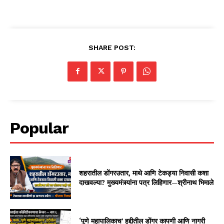
SHARE POST:
Popular
शहरातील डोंगरउतार, माथे आणि टेकड्या निवासी कशा
दाखवल्या? मुख्यमंत्र्यांना पत्र लिहिणार—श्रीनाथ भिमाले
‘पुणे महापालिकाच’ हद्दीतील डोंगर कापणी आणि नागरी