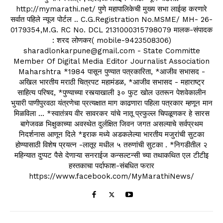
http://mymarathi.net/ पुणे महापालिकेची मुख्य सभा लाईव्ह करणारे
सर्वात पहिले न्यूज पोर्टल .. C.G.Registration No.MSME/ MH- 26-
0179354,M.G. RC No. DCL 2131000315798079 मालक-संपादक
: शरद लोणकर( mobile-9423508306)
sharadlonkarpune@gmail.com - State Committe
Member Of Digital Media Editor Journalist Association
Maharshtra *1984 पासून पुण्यात पत्रकारिता, *आजीव सभासद -
अखिल भारतीय मराठी चित्रपट महामंडळ, *आजीव सभासद - महाराष्ट्र
साहित्य परिषद, *पुण्याच्या रस्त्याखाली ३० फुट खोल उतरून पेशवेकालीन
भुयारी पाणीपुरवठा यंत्रणेचा प्रत्यक्षात माग काढणारा पहिला पत्रकार म्हणून मान
मिळविला ... *स्वातंत्र्य वीर सावरकर यांचे नातू प्रफुल्ल चिपळूणकर हे सारस
बागेजवळ भिक्षुकाच्या अवस्थेत दुर्लक्षित जिवन जगत असल्याचे सर्वप्रथम
निदर्शनास आणून दिले *इराक मध्ये अडकलेल्या भारतीय मजुरांची सुटका
होण्यासाठी विशेष प्रयत्न -लातूर मधील ५ तरुणांची सुटका . *निगडीतील २
महिन्यात दुप्पट पैसे देणाऱ्या सनराईज कन्सल्टन्सी च्या तथाकथित एल टीटीइ
हस्तकाचा पर्दाफाश-संबधित फरार
https://www.facebook.com/MyMarathiNews/