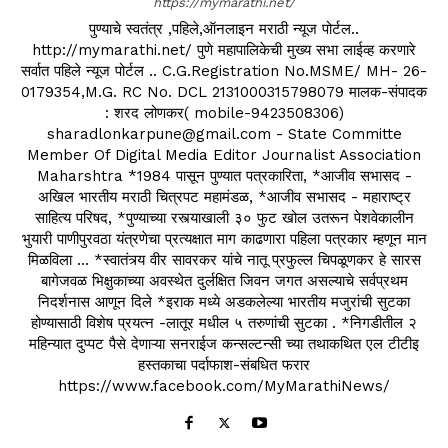
https://mymarathi.net/
पुण्याचे स्वतंत्र ,पहिले,ऑनलाइन मराठी न्यूज पोर्टल..
http://mymarathi.net/ पुणे महापालिकेची मुख्य सभा लाईव्ह करणारे
सर्वात पहिले न्यूज पोर्टल .. C.G.Registration No.MSME/ MH- 26-
0179354,M.G. RC No. DCL 2131000315798079 मालक-संपादक
: शरद लोणकर( mobile-9423508306)
sharadlonkarpune@gmail.com - State Committe
Member Of Digital Media Editor Journalist Association
Maharshtra *1984 पासून पुण्यात पत्रकारिता, *आजीव सभासद -
अखिल भारतीय मराठी चित्रपट महामंडळ, *आजीव सभासद - महाराष्ट्र
साहित्य परिषद, *पुण्याच्या रस्त्याखाली ३० फुट खोल उतरून पेशवेकालीन
भुयारी पाणीपुरवठा यंत्रणेचा प्रत्यक्षात माग काढणारा पहिला पत्रकार म्हणून मान
मिळविला ... *स्वातंत्र्य वीर सावरकर यांचे नातू प्रफुल्ल चिपळूणकर हे सारस
बागेजवळ भिक्षुकाच्या अवस्थेत दुर्लक्षित जिवन जगत असल्याचे सर्वप्रथम
निदर्शनास आणून दिले *इराक मध्ये अडकलेल्या भारतीय मजुरांची सुटका
होण्यासाठी विशेष प्रयत्न -लातूर मधील ५ तरुणांची सुटका . *निगडीतील २
महिन्यात दुप्पट पैसे देणाऱ्या सनराईज कन्सल्टन्सी च्या तथाकथित एल टीटीइ
हस्तकाचा पर्दाफाश-संबधित फरार
https://www.facebook.com/MyMarathiNews/