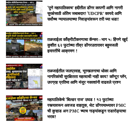
‘पुणे महापालिकाच’ हद्दीतील डोंगर कापणी आणि नागरी
सुरक्षेसाठी अंतिम जबाबदार! ‘UDCPR’ कायदे आणि
सर्वोच्च न्यायालयाच्या निवाड्यांवरून तरी घ्या धडा!
तळजाईला काँक्रीटीकरणाचा कॅन्सर—भाग ५: हिंगणे खुर्द
कुशीत ६२ फुटांच्या तीव्र डोंगरउतारावर बहुमजली
इमारतींचे आक्रमण !
तळजाईतील जलप्रवाह, भूस्खलनाचा धोका आणि
नागरिकांची सुरक्षितता महत्वाची नाही काय? कॉन्टूर प्लॅन,
उपग्रह प्रतिमा आणि मंजूर नकाशांनी वाढवले प्रश्न
महापालिकेचे ‘बिल्डर राज’ उघड ! १२ फुटांच्या
रस्त्यावरून अवजड वाहतूक, थेट डोंगरमाथ्यावर PMC
ची कुऱ्हाड अन PMC च्याच गाड्यांकडून राडारोड्याचा
भराव!