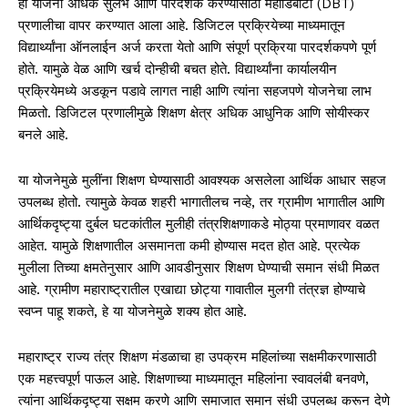
ही योजना अधिक सुलभ आणि पारदर्शक करण्यासाठी महाडिबीटी (DBT)
प्रणालीचा वापर करण्यात आला आहे. डिजिटल प्रक्रियेच्या माध्यमातून
विद्यार्थ्यांना ऑनलाईन अर्ज करता येतो आणि संपूर्ण प्रक्रिया पारदर्शकपणे पूर्ण
होते. यामुळे वेळ आणि खर्च दोन्हीची बचत होते. विद्यार्थ्यांना कार्यालयीन
प्रक्रियेमध्ये अडकून पडावे लागत नाही आणि त्यांना सहजपणे योजनेचा लाभ
मिळतो. डिजिटल प्रणालीमुळे शिक्षण क्षेत्र अधिक आधुनिक आणि सोयीस्कर
बनले आहे.
या योजनेमुळे मुलींना शिक्षण घेण्यासाठी आवश्यक असलेला आर्थिक आधार सहज
उपलब्ध होतो. त्यामुळे केवळ शहरी भागातीलच नव्हे, तर ग्रामीण भागातील आणि
आर्थिकदृष्ट्या दुर्बल घटकांतील मुलीही तंत्रशिक्षणाकडे मोठ्या प्रमाणावर वळत
आहेत. यामुळे शिक्षणातील असमानता कमी होण्यास मदत होत आहे. प्रत्येक
मुलीला तिच्या क्षमतेनुसार आणि आवडीनुसार शिक्षण घेण्याची समान संधी मिळत
आहे. ग्रामीण महाराष्ट्रातील एखाद्या छोट्या गावातील मुलगी तंत्रज्ञ होण्याचे
स्वप्न पाहू शकते, हे या योजनेमुळे शक्य होत आहे.
महाराष्ट्र राज्य तंत्र शिक्षण मंडळाचा हा उपक्रम महिलांच्या सक्षमीकरणासाठी
एक महत्त्वपूर्ण पाऊल आहे. शिक्षणाच्या माध्यमातून महिलांना स्वावलंबी बनवणे,
त्यांना आर्थिकदृष्ट्या सक्षम करणे आणि समाजात समान संधी उपलब्ध करून देणे