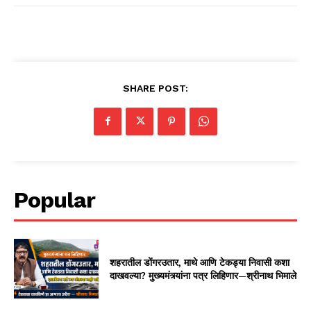
SHARE POST:
Popular
शहरातील डोंगरउतार, माथे आणि टेकड्या निवासी कशा
दाखवल्या? मुख्यमंत्र्यांना पत्र लिहिणार—श्रीनाथ भिमाले