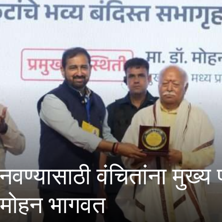
याचे अभिसरण आणि क्लोराइडच
 चाचण्या