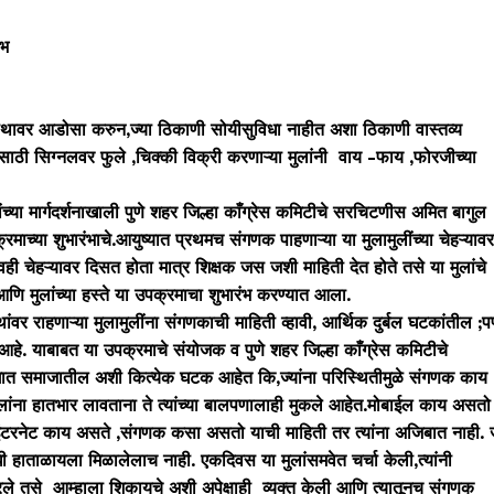
ारंभ
थावर आडोसा करुन,ज्या ठिकाणी सोयीसुविधा नाहीत अशा ठिकाणी वास्तव्य
ी सिग्नलवर फुले ,चिक्की विक्री करणाऱ्या मुलांनी वाय -फाय ,फोरजीच्या
च्या मार्गदर्शनाखाली पुणे शहर जिल्हा काँग्रेस कमिटीचे सरचिटणीस अमित बागुल
ाच्या शुभारंभाचे.आयुष्यात प्रथमच संगणक पाहणाऱ्या या मुलामुलींच्या चेहऱ्यावर
ी चेहऱ्यावर दिसत होता मात्र शिक्षक जस जशी माहिती देत होते तसे या मुलांचे
आणि मुलांच्या हस्ते या उपक्रमाचा शुभारंभ करण्यात आला.
र राहणाऱ्या मुलामुलींना संगणकाची माहिती व्हावी, आर्थिक दुर्बल घटकांतील ;
 आहे. याबाबत या उपक्रमाचे संयोजक व पुणे शहर जिल्हा काँग्रेस कमिटीचे
ात समाजातील अशी कित्येक घटक आहेत कि,ज्यांना परिस्थितीमुळे संगणक काय
ंना हातभार लावताना ते त्यांच्या बालपणालाही मुकले आहेत.मोबाईल काय असतो 
ण इंटरनेट काय असते ,संगणक कसा असतो याची माहिती तर त्यांना अजिबात नाही. 
ी हाताळायला मिळालेलाच नाही. एकदिवस या मुलांसमवेत चर्चा केली,त्यांनी
े तसे आम्हाला शिकायचे अशी अपेक्षाही व्यक्त केली आणि त्यातूनच संगणक