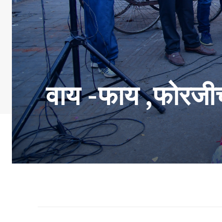
वाय -फाय ,फोरजीच्