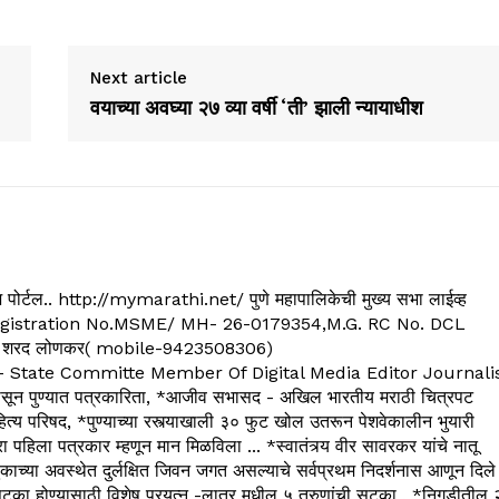
Next article
वयाच्या अवघ्या २७ व्या वर्षी ‘ती’ झाली न्यायाधीश
्यूज पोर्टल.. http://mymarathi.net/ पुणे महापालिकेची मुख्य सभा लाईव्ह
. C.G.Registration No.MSME/ MH- 26-0179354,M.G. RC No. DCL
 शरद लोणकर( mobile-9423508306)
State Committe Member Of Digital Media Editor Journali
 पुण्यात पत्रकारिता, *आजीव सभासद - अखिल भारतीय मराठी चित्रपट
्य परिषद, *पुण्याच्या रस्त्याखाली ३० फुट खोल उतरून पेशवेकालीन भुयारी
रा पहिला पत्रकार म्हणून मान मिळविला ... *स्वातंत्र्य वीर सावरकर यांचे नातू
काच्या अवस्थेत दुर्लक्षित जिवन जगत असल्याचे सर्वप्रथम निदर्शनास आणून दिले
ुटका होण्यासाठी विशेष प्रयत्न -लातूर मधील ५ तरुणांची सुटका . *निगडीतील 