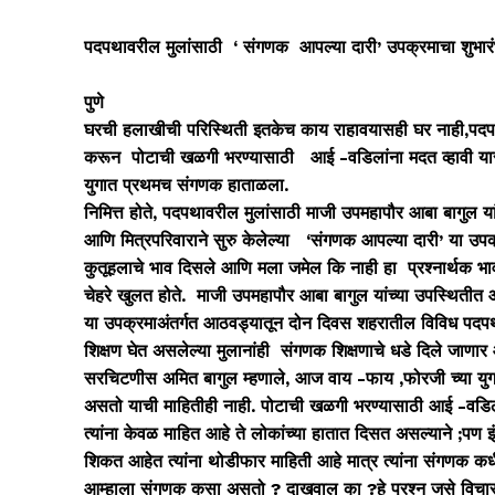
पदपथावरील मुलांसाठी
‘ संगणक आपल्या दारी’ उपक्रमाचा शुभ
पुणे
घरची हलाखीची परिस्थिती इतकेच काय राहावयासही घर नाही,पदप
करून पोटाची खळगी भरण्यासाठी आई -वडिलांना मदत व्हावी यासाठ
युगात प्रथमच संगणक हाताळला.
निमित्त होते, पदपथावरील मुलांसाठी माजी उपमहापौर आबा बागुल यां
आणि मित्रपरिवाराने सुरु केलेल्या ‘संगणक आपल्या दारी’ या उपक्रम
कुतूहलाचे भाव दिसले आणि मला जमेल कि नाही हा प्रश्नार्थक भावह
चेहरे खुलत होते. माजी उपमहापौर आबा बागुल यांच्या उपस्थितीत 
या उपक्रमाअंतर्गत आठवड्यातून दोन दिवस शहरातील विविध पदपथांव
शिक्षण घेत असलेल्या मुलानांही संगणक शिक्षणाचे धडे दिले जाणार
सरचिटणीस अमित बागुल म्हणाले, आज वाय -फाय ,फोरजी च्या युग
असतो याची माहितीही नाही. पोटाची खळगी भरण्यासाठी आई -वडिला
त्यांना केवळ माहित आहे ते लोकांच्या हातात दिसत असल्याने ;प
शिकत आहेत त्यांना थोडीफार माहिती आहे मात्र त्यांना संगणक कध
आम्हाला संगणक कसा असतो ? दाखवाल का ?हे प्रश्न जसे विचारल