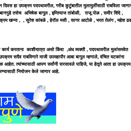
न दिवस हा उपक्रम पदपथावरील, गरीब कुटुंबातील मुलामुलींसाठी राबविला जाणा
 बानगुडे तसेच अभिषेक बागुल , इम्तियाज तांबोळी, राजू पोळ , समीर शिंदे ,
्रम खन्ना , , सुरेश कांबळे , हेरॉल मसी , सागर आटोळे , भरत तेलंग , महेश ढव
कार्य करताना काशीयात्रा असो किंवा ,अंध व्यक्ती , पदपथावरील मुलांसमवेत
उपक्रम सदैव राबविणारे माजी उपमहापौर आबा बागुल म्हणाले, वंचित घटकांना
टक आहेत. त्यांच्यासाठी आपण सर्वांनी सरसावले पाहिजे, या हेतूने आता हा उपक्रम
था करण्यासाठी नियोजन केले जाणार आहे.