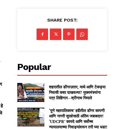
SHARE POST:
Popular
पण
शहरातील डोंगरउतार, माथे आणि टेकड्या
निवासी कशा दाखवल्या? मुख्यमंत्र्यांना
पत्र लिहिणार—श्रीनाथ भिमाले
हे
‘पुणे महापालिकाच’ हद्दीतील डोंगर कापणी
जे
आणि नागरी सुरक्षेसाठी अंतिम जबाबदार!
‘UDCPR’ कायदे आणि सर्वोच्च
न्यायालयाच्या निवाड्यांवरून तरी घ्या धडा!