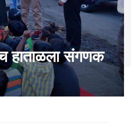
रथमच हाताळला संगणक