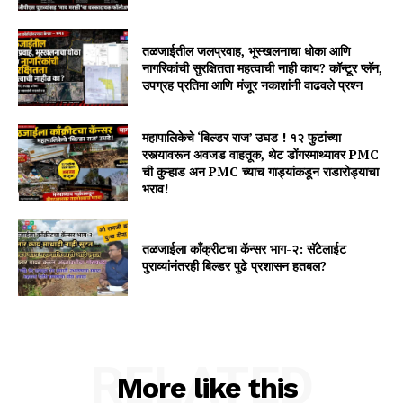
तळजाईतील जलप्रवाह, भूस्खलनाचा धोका आणि
नागरिकांची सुरक्षितता महत्वाची नाही काय? कॉन्टूर प्लॅन,
उपग्रह प्रतिमा आणि मंजूर नकाशांनी वाढवले प्रश्न
महापालिकेचे ‘बिल्डर राज’ उघड ! १२ फुटांच्या
रस्त्यावरून अवजड वाहतूक, थेट डोंगरमाथ्यावर PMC
ची कुऱ्हाड अन PMC च्याच गाड्यांकडून राडारोड्याचा
भराव!
तळजाईला कॉंक्रीटचा कॅन्सर भाग-२: सॅटेलाईट
पुराव्यांनंतरही बिल्डर पुढे प्रशासन हतबल?
RELATED
More like this