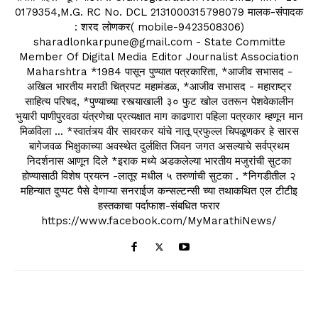
0179354,M.G. RC No. DCL 2131000315798079 मालक-संपादक
: शरद लोणकर( mobile-9423508306)
sharadlonkarpune@gmail.com - State Committe
Member Of Digital Media Editor Journalist Association
Maharshtra *1984 पासून पुण्यात पत्रकारिता, *आजीव सभासद -
अखिल भारतीय मराठी चित्रपट महामंडळ, *आजीव सभासद - महाराष्ट्र
साहित्य परिषद, *पुण्याच्या रस्त्याखाली ३० फुट खोल उतरून पेशवेकालीन
भुयारी पाणीपुरवठा यंत्रणेचा प्रत्यक्षात माग काढणारा पहिला पत्रकार म्हणून मान
मिळविला ... *स्वातंत्र्य वीर सावरकर यांचे नातू प्रफुल्ल चिपळूणकर हे सारस
बागेजवळ भिक्षुकाच्या अवस्थेत दुर्लक्षित जिवन जगत असल्याचे सर्वप्रथम
निदर्शनास आणून दिले *इराक मध्ये अडकलेल्या भारतीय मजुरांची सुटका
होण्यासाठी विशेष प्रयत्न -लातूर मधील ५ तरुणांची सुटका . *निगडीतील २
महिन्यात दुप्पट पैसे देणाऱ्या सनराईज कन्सल्टन्सी च्या तथाकथित एल टीटीइ
हस्तकाचा पर्दाफाश-संबधित फरार
https://www.facebook.com/MyMarathiNews/