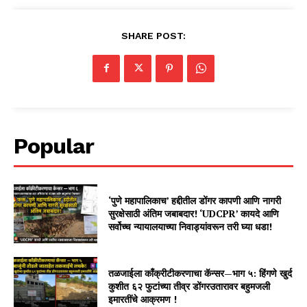
SHARE POST:
Popular
‘पुणे महापालिकाच’ हद्दीतील डोंगर कापणी आणि नागरी
सुरक्षेसाठी अंतिम जबाबदार! ‘UDCPR’ कायदे आणि
सर्वोच्च न्यायालयाच्या निवाड्यांवरून तरी घ्या धडा!
तळजाईला काँक्रीटीकरणाचा कॅन्सर—भाग ५: हिंगणे खुर्द
कुशीत ६२ फुटांच्या तीव्र डोंगरउतारावर बहुमजली
इमारतींचे आक्रमण !