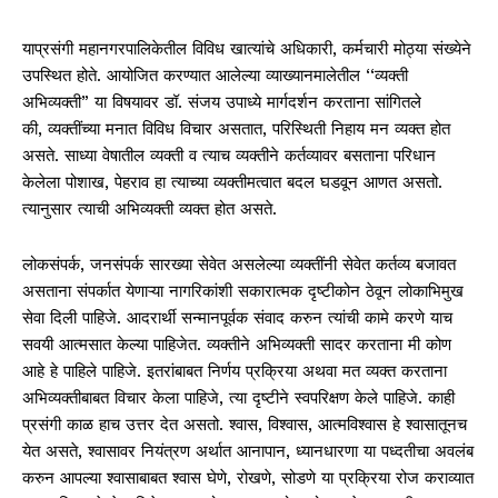
याप्रसंगी महानगरपालिकेतील विविध खात्यांचे अधिकारी, कर्मचारी मोठ्या संख्येने
उपस्थित होते. आयोजित करण्यात आलेल्या व्याख्यानमालेतील ‘‘व्यक्ती
अभिव्यक्ती” या विषयावर डॉ. संजय उपाध्ये मार्गदर्शन करताना सांगितले
की, व्यक्तींच्या मनात विविध विचार असतात, परिस्थिती निहाय मन व्यक्त होत
असते. साध्या वेषातील व्यक्ती व त्याच व्यक्तीने कर्तव्यावर बसताना परिधान
केलेला पोशाख, पेहराव हा त्याच्या व्यक्तीमत्वात बदल घडवून आणत असतो.
त्यानुसार त्याची अभिव्यक्ती व्यक्त होत असते.
लोकसंपर्क, जनसंपर्क सारख्या सेवेत असलेल्या व्यक्तींनी सेवेत कर्तव्य बजावत
असताना संपर्कात येणाऱ्या नागरिकांशी सकारात्मक दृष्टीकोन ठेवून लोकाभिमुख
सेवा दिली पाहिजे. आदरार्थी सन्मानपूर्वक संवाद करुन त्यांची कामे करणे याच
सवयी आत्मसात केल्या पाहिजेत. व्यक्तीने अभिव्यक्ती सादर करताना मी कोण
आहे हे पाहिले पाहिजे. इतरांबाबत निर्णय प्रक्रिया अथवा मत व्यक्त करताना
अभिव्यक्तीबाबत विचार केला पाहिजे, त्या दृष्टीने स्वपरिक्षण केले पाहिजे. काही
प्रसंगी काळ हाच उत्तर देत असतो. श्वास, विश्वास, आत्मविश्वास हे श्वासातूनच
येत असते, श्वासावर नियंत्रण अर्थात आनापान, ध्यानधारणा या पध्दतीचा अवलंब
करुन आपल्या श्वासाबाबत श्वास घेणे, रोखणे, सोडणे या प्रक्रिया रोज कराव्यात