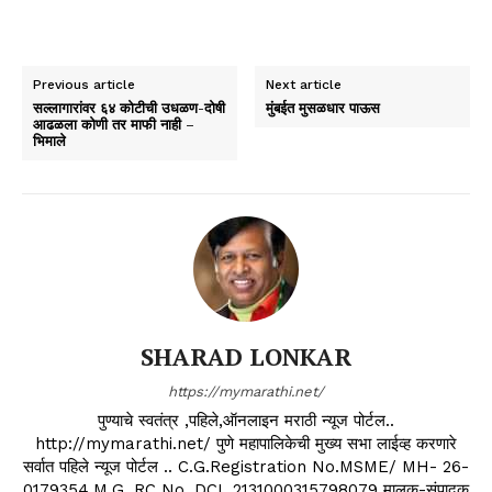
Previous article
Next article
सल्लागारांवर ६४ कोटीची उधळण-दोषी
मुंबईत मुसळधार पाऊस
आढळला कोणी तर माफी नाही –
भिमाले
SHARAD LONKAR
https://mymarathi.net/
पुण्याचे स्वतंत्र ,पहिले,ऑनलाइन मराठी न्यूज पोर्टल..
http://mymarathi.net/ पुणे महापालिकेची मुख्य सभा लाईव्ह करणारे
सर्वात पहिले न्यूज पोर्टल .. C.G.Registration No.MSME/ MH- 26-
0179354,M.G. RC No. DCL 2131000315798079 मालक-संपादक