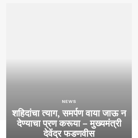
NEWS
शहिदांचा त्याग, समर्पण वाया जाऊ न
देण्याचा प्रण करूया – मुख्यमंत्री
देवेंद्र फडणवीस