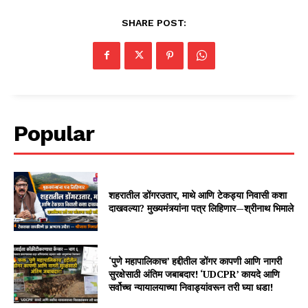
SHARE POST:
Popular
शहरातील डोंगरउतार, माथे आणि टेकड्या निवासी कशा
दाखवल्या? मुख्यमंत्र्यांना पत्र लिहिणार—श्रीनाथ भिमाले
‘पुणे महापालिकाच’ हद्दीतील डोंगर कापणी आणि नागरी
सुरक्षेसाठी अंतिम जबाबदार! ‘UDCPR’ कायदे आणि
सर्वोच्च न्यायालयाच्या निवाड्यांवरून तरी घ्या धडा!