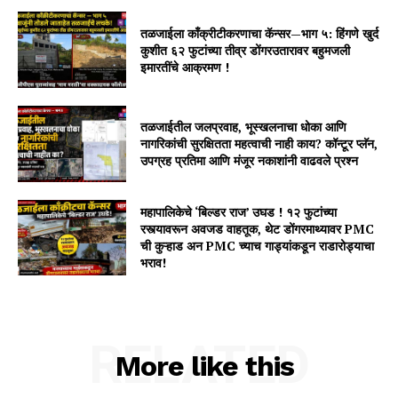
तळजाईला काँक्रीटीकरणाचा कॅन्सर—भाग ५: हिंगणे खुर्द
कुशीत ६२ फुटांच्या तीव्र डोंगरउतारावर बहुमजली
इमारतींचे आक्रमण !
तळजाईतील जलप्रवाह, भूस्खलनाचा धोका आणि
नागरिकांची सुरक्षितता महत्वाची नाही काय? कॉन्टूर प्लॅन,
उपग्रह प्रतिमा आणि मंजूर नकाशांनी वाढवले प्रश्न
महापालिकेचे ‘बिल्डर राज’ उघड ! १२ फुटांच्या
रस्त्यावरून अवजड वाहतूक, थेट डोंगरमाथ्यावर PMC
ची कुऱ्हाड अन PMC च्याच गाड्यांकडून राडारोड्याचा
भराव!
RELATED
More like this