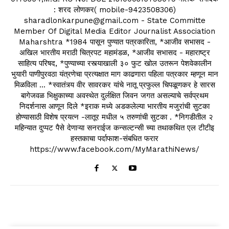
: शरद लोणकर( mobile-9423508306)
sharadlonkarpune@gmail.com - State Committe
Member Of Digital Media Editor Journalist Association
Maharshtra *1984 पासून पुण्यात पत्रकारिता, *आजीव सभासद -
अखिल भारतीय मराठी चित्रपट महामंडळ, *आजीव सभासद - महाराष्ट्र
साहित्य परिषद, *पुण्याच्या रस्त्याखाली ३० फुट खोल उतरून पेशवेकालीन
भुयारी पाणीपुरवठा यंत्रणेचा प्रत्यक्षात माग काढणारा पहिला पत्रकार म्हणून मान
मिळविला ... *स्वातंत्र्य वीर सावरकर यांचे नातू प्रफुल्ल चिपळूणकर हे सारस
बागेजवळ भिक्षुकाच्या अवस्थेत दुर्लक्षित जिवन जगत असल्याचे सर्वप्रथम
निदर्शनास आणून दिले *इराक मध्ये अडकलेल्या भारतीय मजुरांची सुटका
होण्यासाठी विशेष प्रयत्न -लातूर मधील ५ तरुणांची सुटका . *निगडीतील २
महिन्यात दुप्पट पैसे देणाऱ्या सनराईज कन्सल्टन्सी च्या तथाकथित एल टीटीइ
हस्तकाचा पर्दाफाश-संबधित फरार
https://www.facebook.com/MyMarathiNews/