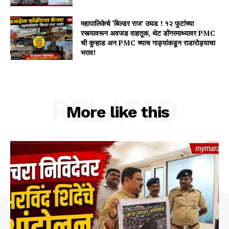
महापालिकेचे ‘बिल्डर राज’ उघड ! १२ फुटांच्या
रस्त्यावरून अवजड वाहतूक, थेट डोंगरमाथ्यावर PMC
ची कुऱ्हाड अन PMC च्याच गाड्यांकडून राडारोड्याचा
भराव!
RELATED
More like this