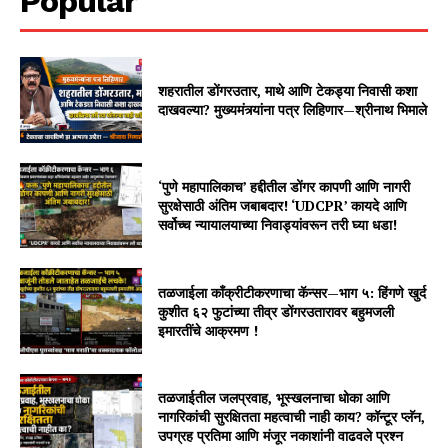
Popular
शहरातील डोंगरउतार, माथे आणि टेकड्या निवासी कशा
दाखवल्या? मुख्यमंत्र्यांना पत्र लिहिणार—श्रीनाथ भिमाले
‘पुणे महापालिकाच’ हद्दीतील डोंगर कापणी आणि नागरी
सुरक्षेसाठी अंतिम जबाबदार! ‘UDCPR’ कायदे आणि
सर्वोच्च न्यायालयाच्या निवाड्यांवरून तरी घ्या धडा!
तळजाईला काँक्रीटीकरणाचा कॅन्सर—भाग ५: हिंगणे खुर्द
कुशीत ६२ फुटांच्या तीव्र डोंगरउतारावर बहुमजली
इमारतींचे आक्रमण !
तळजाईतील जलप्रवाह, भूस्खलनाचा धोका आणि
नागरिकांची सुरक्षितता महत्वाची नाही काय? कॉन्टूर प्लॅन,
उपग्रह प्रतिमा आणि मंजूर नकाशांनी वाढवले प्रश्न