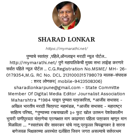
SHARAD LONKAR
https://mymarathi.net/
पुण्याचे स्वतंत्र ,पहिले,ऑनलाइन मराठी न्यूज पोर्टल..
http://mymarathi.net/ पुणे महापालिकेची मुख्य सभा लाईव्ह करणारे
सर्वात पहिले न्यूज पोर्टल .. C.G.Registration No.MSME/ MH- 26-
0179354,M.G. RC No. DCL 2131000315798079 मालक-संपादक
: शरद लोणकर( mobile-9423508306)
sharadlonkarpune@gmail.com - State Committe
Member Of Digital Media Editor Journalist Association
Maharshtra *1984 पासून पुण्यात पत्रकारिता, *आजीव सभासद -
अखिल भारतीय मराठी चित्रपट महामंडळ, *आजीव सभासद - महाराष्ट्र
साहित्य परिषद, *पुण्याच्या रस्त्याखाली ३० फुट खोल उतरून पेशवेकालीन
भुयारी पाणीपुरवठा यंत्रणेचा प्रत्यक्षात माग काढणारा पहिला पत्रकार म्हणून मान
मिळविला ... *स्वातंत्र्य वीर सावरकर यांचे नातू प्रफुल्ल चिपळूणकर हे सारस
बागेजवळ भिक्षुकाच्या अवस्थेत दुर्लक्षित जिवन जगत असल्याचे सर्वप्रथम