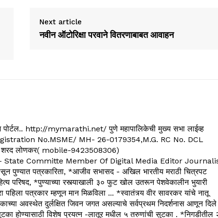
Next article
नवीन ऑटोरिक्षा परवाने वितरणाबाबत आवाहन
्यूज पोर्टल.. http://mymarathi.net/ पुणे महापालिकेची मुख्य सभा लाईव्ह
. C.G.Registration No.MSME/ MH- 26-0179354,M.G. RC No. DCL
 शरद लोणकर( mobile-9423508306)
State Committe Member Of Digital Media Editor Journali
 पुण्यात पत्रकारिता, *आजीव सभासद - अखिल भारतीय मराठी चित्रपट
्य परिषद, *पुण्याच्या रस्त्याखाली ३० फुट खोल उतरून पेशवेकालीन भुयारी
रा पहिला पत्रकार म्हणून मान मिळविला ... *स्वातंत्र्य वीर सावरकर यांचे नातू
काच्या अवस्थेत दुर्लक्षित जिवन जगत असल्याचे सर्वप्रथम निदर्शनास आणून दिले
ुटका होण्यासाठी विशेष प्रयत्न -लातूर मधील ५ तरुणांची सुटका . *निगडीतील 