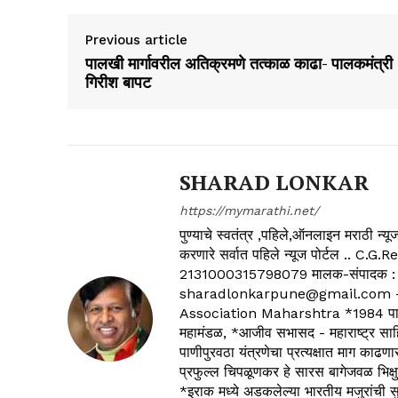
Previous article
पालखी मार्गावरील अतिक्रमणे तत्काळ काढा- पालकमंत्री
गिरीश बापट
SHARAD LONKAR
https://mymarathi.net/
पुण्याचे स्वतंत्र ,पहिले,ऑनलाइन मराठी न
करणारे सर्वात पहिले न्यूज पोर्टल .
2131000315798079 मालक-संपादक :
sharadlonkarpune@gmail.com - 
Association Maharshtra *1984 पासून
महामंडळ, *आजीव सभासद - महाराष्ट्र साहित
पाणीपुरवठा यंत्रणेचा प्रत्यक्षात माग काढणा
प्रफुल्ल चिपळूणकर हे सारस बागेजवळ भिक्षु
*इराक मध्ये अडकलेल्या भारतीय मजुरांची स