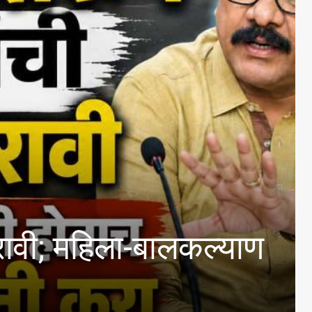
िला-बालकल्याण