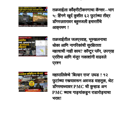
तळजाईला काँक्रीटीकरणाचा कॅन्सर—भाग
५: हिंगणे खुर्द कुशीत ६२ फुटांच्या तीव्र
डोंगरउतारावर बहुमजली इमारतींचे
आक्रमण !
तळजाईतील जलप्रवाह, भूस्खलनाचा
धोका आणि नागरिकांची सुरक्षितता
महत्वाची नाही काय? कॉन्टूर प्लॅन, उपग्रह
प्रतिमा आणि मंजूर नकाशांनी वाढवले
प्रश्न
महापालिकेचे ‘बिल्डर राज’ उघड ! १२
फुटांच्या रस्त्यावरून अवजड वाहतूक, थेट
डोंगरमाथ्यावर PMC ची कुऱ्हाड अन
PMC च्याच गाड्यांकडून राडारोड्याचा
भराव!