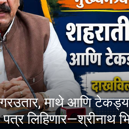
ाथे आणि टेकड्या निवासी क
हिणार—श्रीनाथ भिमाले