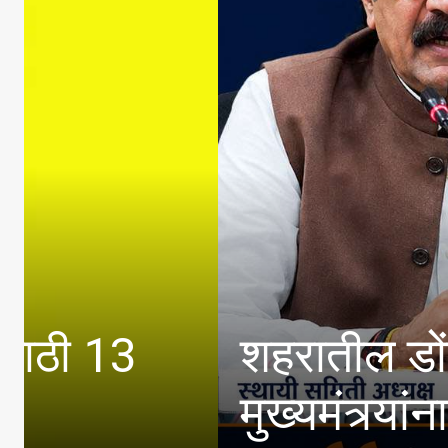
शहरातील डोंगरउतार, म
मुख्यमंत्र्यांना पत्र लि