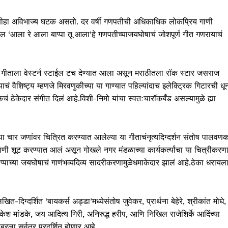
ीहा अविभाज्य घटक असतो. दर वर्षी गणपतीची अधिकाधिक लोकप्रिय गाणी
ील ‘आला रे आला बाप्पा तू आला’हे गणपतीच्याजयघोषाचं जोशपूर्ण गीत गणरायाचं
ा गीताला वेस्टर्न स्टाईल टच देण्यात आला असून मराठीतला रॉक स्टार जसराज
ं वैशिष्ट्य म्हणजे मिरवणुकीच्या या गाण्यात पहिल्यांदाच इलेक्ट्रिक गिटारची धू
 ठेकेदार संगीत दिलं आहे.विशी-निमो यांचा स्वतःचारॉकबँड असल्यामुळे ह्या
े या चार जणांवर चित्रित करण्यात आलेल्या या गीताचंनृत्यदिग्दर्शन संतोष पालवण
ठिकाणी शूट करण्यात आलं असून गोखले नगर मंडळाच्या कार्यकर्त्यांचा या चित्रीकरण
प्पाच्या जयघोषाचं गाणंभव्यदिव्य सादरीकरणामुळेधमाकेदार झालं आहे.ठेका धरायल
दिग्दर्शित ‘बायकर्स अड्डा’मध्येसंतोष जुवेकर, प्रार्थना बेहेरे, श्रीकांत मोघे,
ृषीकेश मांडके, जय आदित्य गिरी, अनिरुद्ध हरीप, आणि निखिल राजेशिर्के आदिंच्या
ला सर्वत्र प्रदर्शित होणार आहे.