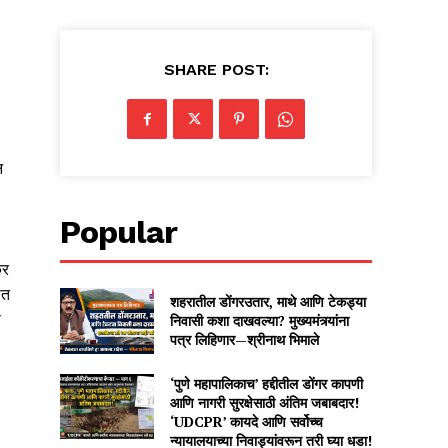
SHARE POST:
न
Popular
कर
ात
शहरातील डोंगरउतार, माथे आणि टेकड्या
ा
निवासी कशा दाखवल्या? मुख्यमंत्र्यांना
पत्र लिहिणार—श्रीनाथ भिमाले
‘पुणे महापालिकाच’ हद्दीतील डोंगर कापणी
आणि नागरी सुरक्षेसाठी अंतिम जबाबदार!
‘UDCPR’ कायदे आणि सर्वोच्च
न्यायालयाच्या निवाड्यांवरून तरी घ्या धडा!