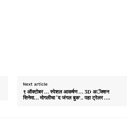
Next article
९ ऑक्टोबर … स्पेशल आकर्षण … 3D अॅक्शन
सिनेमा… मोगलीचा ‘द जंगल बुक’.. पहा ट्रेलर ….