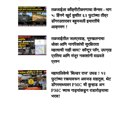
तळजाईला काँक्रीटीकरणाचा कॅन्सर—भाग
५: हिंगणे खुर्द कुशीत ६२ फुटांच्या तीव्र
डोंगरउतारावर बहुमजली इमारतींचे
आक्रमण !
तळजाईतील जलप्रवाह, भूस्खलनाचा
धोका आणि नागरिकांची सुरक्षितता
महत्वाची नाही काय? कॉन्टूर प्लॅन, उपग्रह
प्रतिमा आणि मंजूर नकाशांनी वाढवले
प्रश्न
महापालिकेचे ‘बिल्डर राज’ उघड ! १२
फुटांच्या रस्त्यावरून अवजड वाहतूक, थेट
डोंगरमाथ्यावर PMC ची कुऱ्हाड अन
PMC च्याच गाड्यांकडून राडारोड्याचा
भराव!