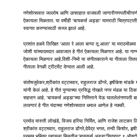
गणेशोत्सवात जल्लोष आणि उत्साहात वाजवली जाणारीगणपतीचीगाण
ऐकायला मिळतात. या वर्षीही ‘बायकर्स अड्डा’ यामराठी चित्रपटात
स्वागत करण्यासाठी सज्ज झालं आहे.
प्रशांत हळवे लिखित ‘आला रे आला बाप्पा तू आला’ या मराठमोळ्य
जोशी यांच्यादमदार आवाजात हे गीतं ऐकायला मिळणार आहे. या गाण्याच
ऐकायला मिळणार आहे.विशी-निमो या संगीतकाराने या गीताला तितकचं
गीताला वेगळी ट्रीटमेंट देण्यात आली आहे.
संतोषजुवेकर,श्रीकांत वट्टमवार, राहुलराज डोंगरे, हृषीकेश मांडक
यांनी केलं आहे. हे गीतं पुण्याच्या प्रसिद्ध गोखले नगर मंडळ या 
सहभाग आहे. ‘बायकर्स अड्डा’च्या निमित्ताने येऊ घातलेलंगणपती बा
लावणारं हे गीत यंदाच्या गणेशोत्सवात धमाल आणेल हे नक्की.
प्रमोद मारुती लोखंडे, विजय हरिया निर्मित, आणि राजेश लाटकर लिखित-
श्रीकांत वट्टमवार, राहुलराज डोंगरे,देवेंद्र भगत, तन्वी किशोर, ह
प्रमुख भूमिका पहायला मिळतील.’बायकर्स अड्डा’चित्रपट ९ ऑक्टोबर