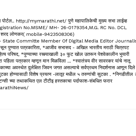
्यूज पोर्टल.. http://mymarathi.net/ पुणे महापालिकेची मुख्य सभा लाईव्ह
. C.G.Registration No.MSME/ MH- 26-0179354,M.G. RC No. DCL
 शरद लोणकर( mobile-9423508306)
State Committe Member Of Digital Media Editor Journali
 पुण्यात पत्रकारिता, *आजीव सभासद - अखिल भारतीय मराठी चित्रपट
्य परिषद, *पुण्याच्या रस्त्याखाली ३० फुट खोल उतरून पेशवेकालीन भुयारी
रा पहिला पत्रकार म्हणून मान मिळविला ... *स्वातंत्र्य वीर सावरकर यांचे नातू
काच्या अवस्थेत दुर्लक्षित जिवन जगत असल्याचे सर्वप्रथम निदर्शनास आणून दिले
ुटका होण्यासाठी विशेष प्रयत्न -लातूर मधील ५ तरुणांची सुटका . *निगडीतील 
्सल्टन्सी च्या तथाकथित एल टीटीइ हस्तकाचा पर्दाफाश-संबधित फरार
arathiNews/