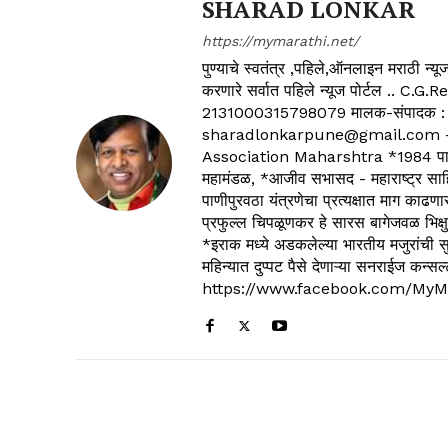
SHARAD LONKAR
https://mymarathi.net/
पुण्याचे स्वतंत्र ,पहिले,ऑनलाइन मराठी न
करणारे सर्वात पहिले न्यूज पोर्टल .
2131000315798079 मालक-संपादक :
sharadlonkarpune@gmail.com - 
Association Maharshtra *1984 पासून
महामंडळ, *आजीव सभासद - महाराष्ट्र साहित
पाणीपुरवठा यंत्रणेचा प्रत्यक्षात माग काढणा
प्रफुल्ल चिपळूणकर हे सारस बागेजवळ भिक्षु
*इराक मध्ये अडकलेल्या भारतीय मजुरांची स
महिन्यात दुप्पट पैसे देणाऱ्या सनराईज कन
https://www.facebook.com/MyM