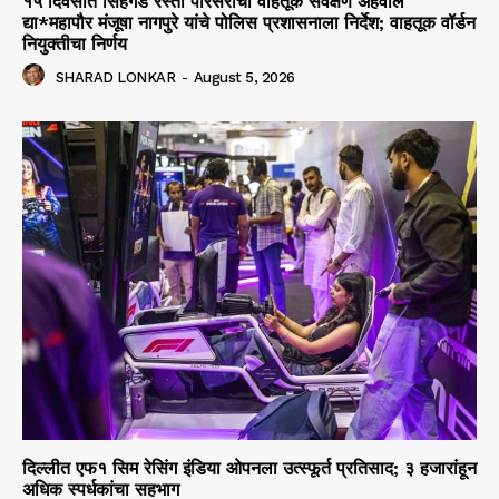
१५ दिवसांत सिंहगड रस्ता परिसराचा वाहतूक सर्वेक्षण अहवाल
द्या*महापौर मंजूषा नागपुरे यांचे पोलिस प्रशासनाला निर्देश; वाहतूक वॉर्डन
नियुक्तीचा निर्णय
SHARAD LONKAR
-
August 5, 2026
दिल्लीत एफ१ सिम रेसिंग इंडिया ओपनला उत्स्फूर्त प्रतिसाद; ३ हजारांहून
अधिक स्पर्धकांचा सहभाग