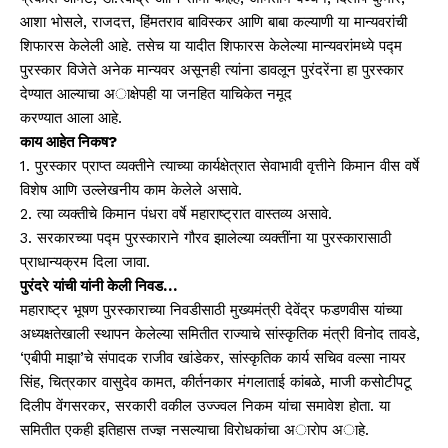
आशा भोसले, राजदत्त, हिंमतराव बाविस्कर आणि बाबा कल्याणी या मान्यवरांची
शिफारस केलेली आहे. तसेच या यादीत शिफारस केलेल्या मान्यवरांमध्ये पद्म
पुरस्कार विजेते अनेक मान्यवर असूनही त्यांना डावलून पुरंदरेंना हा पुरस्कार
देण्यात आल्याचा अाक्षेपही या जनहित याचिकेत नमूद
करण्यात आला आहे.
काय आहेत निकष?
1. पुरस्कार प्राप्त व्यक्तीने त्याच्या कार्यक्षेत्रात सेवाभावी वृत्तीने किमान वीस वर्षे
विशेष आणि उल्लेखनीय काम केलेले असावे.
2. त्या व्यक्तीचे किमान पंधरा वर्षे महाराष्ट्रात वास्तव्य असावे.
3. सरकारच्या पद्म पुरस्काराने गौरव झालेल्या व्यक्तींना या पुरस्कारासाठी
प्राधान्यक्रम दिला जावा.
पुरंदरे यांची यांनी केली निवड…
महाराष्ट्र भूषण पुरस्काराच्या निवडीसाठी मुख्यमंत्री देवेंद्र फडणवीस यांच्या
अध्यक्षतेखाली स्थापन केलेल्या समितीत राज्याचे सांस्कृतिक मंत्री विनोद तावडे,
‘एबीपी माझा’चे संपादक राजीव खांडेकर, सांस्कृतिक कार्य सचिव वल्सा नायर
सिंह, चित्रकार वासुदेव कामत, कीर्तनकार मंगलाताई कांबळे, माजी कसोटीपटू
दिलीप वेंगसरकर, सरकारी वकील उज्ज्वल निकम यांचा समावेश होता. या
समितीत एकही इतिहास तज्ज्ञ नसल्याचा विराेधकांचा अाराेप अाहे.