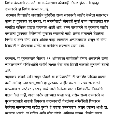
निर्णय घेतल्याचे समजते. या कार्यक्रमात काेणताही गोधळ होऊ नये म्हणून
सरकारने हा निर्णय घेतला अाहे.
दरम्यान शिवशाहीर बाबासाहेब पुरंदरेंना राज्य सरकारने जाहीर केलेला महाराष्ट्र
भूषण हा पुरस्कार रद्द करावा, या मागणीसाठी सोमवारी मुंबई उच्च न्यायालयात एक
जनहित याचिका दाखल करण्यात आली आहे. राज्य सरकारने हा पुरस्कार जाहीर
करताना पुरस्कार विजेत्याची गुणवत्ता तपासली नाही, तसेच शासनाने घेतलेला
निर्णय हा इतर योग्य आणि अधिक पात्र व्यक्तींवर अन्यायकारक असून तो योग्य
विचारांती न घेतल्याचा आरोप या याचिकेत करण्यात आला आहे.
दरम्यान, या पुरस्काराचे वितरण १९ ऑगस्टला सायंकाळी होणार असल्याने उच्च
न्यायालयानेही परिस्थितीचे गांभीर्य लक्षात घेता याच दिवशी सकाळी सुनावणी ठेवली
आहे.
पद्माकर कांबळे आणि राहुल पोकळे या कार्यकर्त्यांनी ही जनहित याचिका दाखल
केली अाहे. यात प्रामुख्याने हा पुरस्कार जाहीर करताना राज्य सरकारने
आपल्याच १ सप्टेंबर २०१२ मध्ये जारी केलेल्या शासन निर्णयातील निकषांचे
पालन केले नाही, असा आरोप लावण्यात आला आहे. तसेच राज्य सरकारने या
पुरस्कारासाठी नावाची शिफारस करण्यासाठी नेमलेल्या समितीनेही शिफारस
केलेल्या मान्यवरांच्या यादीत पुरंदरे हे नवव्या क्रमांकावर असून त्यांच्या आधी डॉ.
प्रकाश आमटे, डॉ.रवींद्र आणि सीमा कोल्हे, अमिताभ बच्चन, दिलीप कुमार,