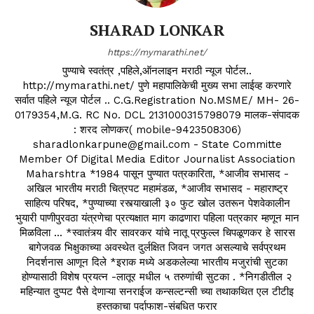
SHARAD LONKAR
https://mymarathi.net/
पुण्याचे स्वतंत्र ,पहिले,ऑनलाइन मराठी न्यूज पोर्टल..
http://mymarathi.net/ पुणे महापालिकेची मुख्य सभा लाईव्ह करणारे
सर्वात पहिले न्यूज पोर्टल .. C.G.Registration No.MSME/ MH- 26-
0179354,M.G. RC No. DCL 2131000315798079 मालक-संपादक
: शरद लोणकर( mobile-9423508306)
sharadlonkarpune@gmail.com - State Committe
Member Of Digital Media Editor Journalist Association
Maharshtra *1984 पासून पुण्यात पत्रकारिता, *आजीव सभासद -
अखिल भारतीय मराठी चित्रपट महामंडळ, *आजीव सभासद - महाराष्ट्र
साहित्य परिषद, *पुण्याच्या रस्त्याखाली ३० फुट खोल उतरून पेशवेकालीन
भुयारी पाणीपुरवठा यंत्रणेचा प्रत्यक्षात माग काढणारा पहिला पत्रकार म्हणून मान
मिळविला ... *स्वातंत्र्य वीर सावरकर यांचे नातू प्रफुल्ल चिपळूणकर हे सारस
बागेजवळ भिक्षुकाच्या अवस्थेत दुर्लक्षित जिवन जगत असल्याचे सर्वप्रथम
निदर्शनास आणून दिले *इराक मध्ये अडकलेल्या भारतीय मजुरांची सुटका
होण्यासाठी विशेष प्रयत्न -लातूर मधील ५ तरुणांची सुटका . *निगडीतील २
महिन्यात दुप्पट पैसे देणाऱ्या सनराईज कन्सल्टन्सी च्या तथाकथित एल टीटीइ
हस्तकाचा पर्दाफाश-संबधित फरार