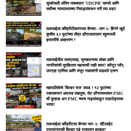
सुरक्षेसाठी अंतिम जबाबदार! ‘UDCPR’ कायदे आणि
सर्वोच्च न्यायालयाच्या निवाड्यांवरून तरी घ्या धडा!
तळजाईला काँक्रीटीकरणाचा कॅन्सर—भाग ५: हिंगणे खुर्द
कुशीत ६२ फुटांच्या तीव्र डोंगरउतारावर बहुमजली
इमारतींचे आक्रमण !
तळजाईतील जलप्रवाह, भूस्खलनाचा धोका आणि
नागरिकांची सुरक्षितता महत्वाची नाही काय? कॉन्टूर प्लॅन,
उपग्रह प्रतिमा आणि मंजूर नकाशांनी वाढवले प्रश्न
महापालिकेचे ‘बिल्डर राज’ उघड ! १२ फुटांच्या
रस्त्यावरून अवजड वाहतूक, थेट डोंगरमाथ्यावर PMC
ची कुऱ्हाड अन PMC च्याच गाड्यांकडून राडारोड्याचा
भराव!
तळजाईला कॉंक्रीटचा कॅन्सर भाग-२: सॅटेलाईट
पुराव्यांनंतरही बिल्डर पुढे प्रशासन हतबल?