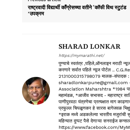
राष्ट्रवादी विद्यार्थी काँग्रेसच्या वतीने ‘कॉफी विथ स्टुटंड
’उपक्रम
SHARAD LONKAR
https://mymarathi.net/
पुण्याचे स्वतंत्र ,पहिले,ऑनलाइन मराठी न
करणारे सर्वात पहिले न्यूज पोर्टल .
2131000315798079 मालक-संपादक :
sharadlonkarpune@gmail.com - 
Association Maharshtra *1984 पासून
महामंडळ, *आजीव सभासद - महाराष्ट्र साहित
पाणीपुरवठा यंत्रणेचा प्रत्यक्षात माग काढणा
प्रफुल्ल चिपळूणकर हे सारस बागेजवळ भिक्षु
*इराक मध्ये अडकलेल्या भारतीय मजुरांची स
महिन्यात दुप्पट पैसे देणाऱ्या सनराईज कन
https://www.facebook.com/MyM