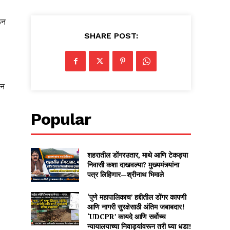
ून
SHARE POST:
ीन
Popular
शहरातील डोंगरउतार, माथे आणि टेकड्या
निवासी कशा दाखवल्या? मुख्यमंत्र्यांना
पत्र लिहिणार—श्रीनाथ भिमाले
‘पुणे महापालिकाच’ हद्दीतील डोंगर कापणी
आणि नागरी सुरक्षेसाठी अंतिम जबाबदार!
‘UDCPR’ कायदे आणि सर्वोच्च
न्यायालयाच्या निवाड्यांवरून तरी घ्या धडा!