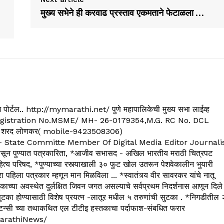
मुख्य सभेने ही करवाढ प्रस्ताव एकमताने फेटाळला …
्यूज पोर्टल.. http://mymarathi.net/ पुणे महापालिकेची मुख्य सभा लाईव्ह
. C.G.Registration No.MSME/ MH- 26-0179354,M.G. RC No. DCL
 शरद लोणकर( mobile-9423508306)
State Committe Member Of Digital Media Editor Journali
 पुण्यात पत्रकारिता, *आजीव सभासद - अखिल भारतीय मराठी चित्रपट
्य परिषद, *पुण्याच्या रस्त्याखाली ३० फुट खोल उतरून पेशवेकालीन भुयारी
रा पहिला पत्रकार म्हणून मान मिळविला ... *स्वातंत्र्य वीर सावरकर यांचे नातू
काच्या अवस्थेत दुर्लक्षित जिवन जगत असल्याचे सर्वप्रथम निदर्शनास आणून दिले
ुटका होण्यासाठी विशेष प्रयत्न -लातूर मधील ५ तरुणांची सुटका . *निगडीतील 
्सल्टन्सी च्या तथाकथित एल टीटीइ हस्तकाचा पर्दाफाश-संबधित फरार
arathiNews/