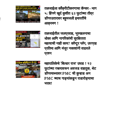
तळजाईला काँक्रीटीकरणाचा कॅन्सर—भाग
५: हिंगणे खुर्द कुशीत ६२ फुटांच्या तीव्र
डोंगरउतारावर बहुमजली इमारतींचे
ष
आक्रमण !
तळजाईतील जलप्रवाह, भूस्खलनाचा
धोका आणि नागरिकांची सुरक्षितता
महत्वाची नाही काय? कॉन्टूर प्लॅन, उपग्रह
प्रतिमा आणि मंजूर नकाशांनी वाढवले
प्रश्न
महापालिकेचे ‘बिल्डर राज’ उघड ! १२
फुटांच्या रस्त्यावरून अवजड वाहतूक, थेट
डोंगरमाथ्यावर PMC ची कुऱ्हाड अन
PMC च्याच गाड्यांकडून राडारोड्याचा
भराव!