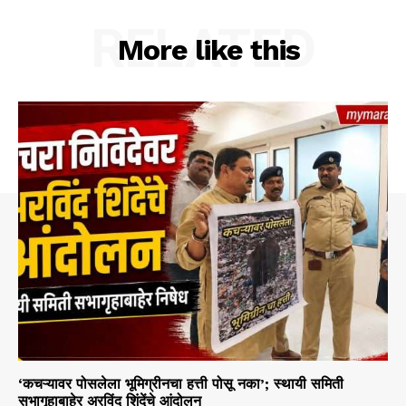
RELATED
More like this
‘कचऱ्यावर पोसलेला भूमिग्रीनचा हत्ती पोसू नका’; स्थायी समिती
सभागृहाबाहेर अरविंद शिंदेंचे आंदोलन