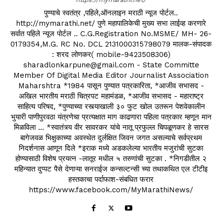
पुण्याचे स्वतंत्र ,पहिले,ऑनलाइन मराठी न्यूज पोर्टल..
http://mymarathi.net/ पुणे महापालिकेची मुख्य सभा लाईव्ह करणारे
सर्वात पहिले न्यूज पोर्टल .. C.G.Registration No.MSME/ MH- 26-
0179354,M.G. RC No. DCL 2131000315798079 मालक-संपादक
: शरद लोणकर( mobile-9423508306)
sharadlonkarpune@gmail.com - State Committe
Member Of Digital Media Editor Journalist Association
Maharshtra *1984 पासून पुण्यात पत्रकारिता, *आजीव सभासद -
अखिल भारतीय मराठी चित्रपट महामंडळ, *आजीव सभासद - महाराष्ट्र
साहित्य परिषद, *पुण्याच्या रस्त्याखाली ३० फुट खोल उतरून पेशवेकालीन
भुयारी पाणीपुरवठा यंत्रणेचा प्रत्यक्षात माग काढणारा पहिला पत्रकार म्हणून मान
मिळविला ... *स्वातंत्र्य वीर सावरकर यांचे नातू प्रफुल्ल चिपळूणकर हे सारस
बागेजवळ भिक्षुकाच्या अवस्थेत दुर्लक्षित जिवन जगत असल्याचे सर्वप्रथम
निदर्शनास आणून दिले *इराक मध्ये अडकलेल्या भारतीय मजुरांची सुटका
होण्यासाठी विशेष प्रयत्न -लातूर मधील ५ तरुणांची सुटका . *निगडीतील २
महिन्यात दुप्पट पैसे देणाऱ्या सनराईज कन्सल्टन्सी च्या तथाकथित एल टीटीइ
हस्तकाचा पर्दाफाश-संबधित फरार
https://www.facebook.com/MyMarathiNews/