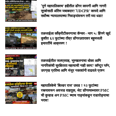
‘पुणे महापालिकाच’ हद्दीतील डोंगर कापणी आणि नागरी
सुरक्षेसाठी अंतिम जबाबदार! ‘UDCPR’ कायदे आणि
सर्वोच्च न्यायालयाच्या निवाड्यांवरून तरी घ्या धडा!
तळजाईला काँक्रीटीकरणाचा कॅन्सर—भाग ५: हिंगणे खुर्द
कुशीत ६२ फुटांच्या तीव्र डोंगरउतारावर बहुमजली
इमारतींचे आक्रमण !
तळजाईतील जलप्रवाह, भूस्खलनाचा धोका आणि
नागरिकांची सुरक्षितता महत्वाची नाही काय? कॉन्टूर प्लॅन,
उपग्रह प्रतिमा आणि मंजूर नकाशांनी वाढवले प्रश्न
महापालिकेचे ‘बिल्डर राज’ उघड ! १२ फुटांच्या
रस्त्यावरून अवजड वाहतूक, थेट डोंगरमाथ्यावर PMC
ची कुऱ्हाड अन PMC च्याच गाड्यांकडून राडारोड्याचा
भराव!