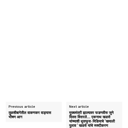
Previous article
Next article
तुळशीबागेतील वाकणकर वाड्यास
मुख्यमंत्री झाल्यावर फडणवीस जुने
भीषण आग
दिवस विसरले… एकनाथ खडसे
यांच्याशी धुसफूस-मिडियाचे ‘खयाली
पुलाव ‘ खडसे यांचे स्पष्टीकरण