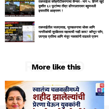
तळजाईला काँक्रीटीकरणाचा कॅन्सर—भाग ५: हिंगणे खुर्द
कुशीत ६२ फुटांच्या तीव्र डोंगरउतारावर बहुमजली
इमारतींचे आक्रमण !
तळजाईतील जलप्रवाह, भूस्खलनाचा धोका आणि
नागरिकांची सुरक्षितता महत्वाची नाही काय? कॉन्टूर प्लॅन,
उपग्रह प्रतिमा आणि मंजूर नकाशांनी वाढवले प्रश्न
RELATED
More like this