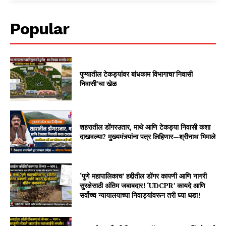
Popular
पुण्यातील टेकड्यांवर बांधकाम विभागाचा’निवासी
निवासी’चा खेळ
शहरातील डोंगरउतार, माथे आणि टेकड्या निवासी कशा
दाखवल्या? मुख्यमंत्र्यांना पत्र लिहिणार—श्रीनाथ भिमाले
‘पुणे महापालिकाच’ हद्दीतील डोंगर कापणी आणि नागरी
सुरक्षेसाठी अंतिम जबाबदार! ‘UDCPR’ कायदे आणि
सर्वोच्च न्यायालयाच्या निवाड्यांवरून तरी घ्या धडा!