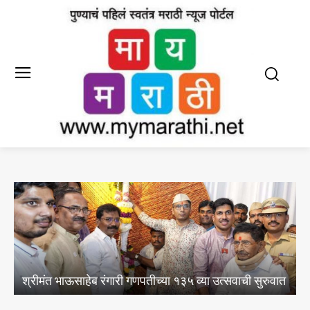
भ
ज
श्रीमंत भाऊसाहेब रंगारी गणपतीच्या १३५ व्या उत्सवाची सुरुवात
न