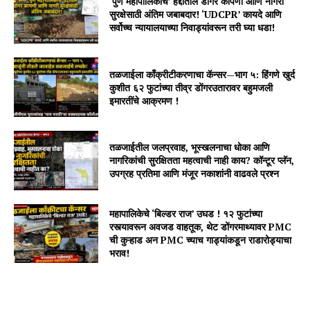
‘पुणे महापालिकाच’ हद्दीतील डोंगर कापणी आणि नागरी
सुरक्षेसाठी अंतिम जबाबदार! ‘UDCPR’ कायदे आणि
सर्वोच्च न्यायालयाच्या निवाड्यांवरून तरी घ्या धडा!
तळजाईला काँक्रीटीकरणाचा कॅन्सर—भाग ५: हिंगणे खुर्द
कुशीत ६२ फुटांच्या तीव्र डोंगरउतारावर बहुमजली
इमारतींचे आक्रमण !
तळजाईतील जलप्रवाह, भूस्खलनाचा धोका आणि
नागरिकांची सुरक्षितता महत्वाची नाही काय? कॉन्टूर प्लॅन,
उपग्रह प्रतिमा आणि मंजूर नकाशांनी वाढवले प्रश्न
महापालिकेचे ‘बिल्डर राज’ उघड ! १२ फुटांच्या
रस्त्यावरून अवजड वाहतूक, थेट डोंगरमाथ्यावर PMC
ची कुऱ्हाड अन PMC च्याच गाड्यांकडून राडारोड्याचा
भराव!