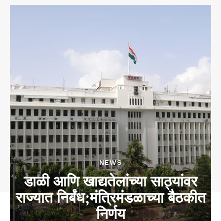
NEWS
डाळी आणि खाद्यतेलांच्या साठ्यांवर
राज्यात निर्बंध;मंत्रिमंडळाच्या बैठकीत
निर्णय