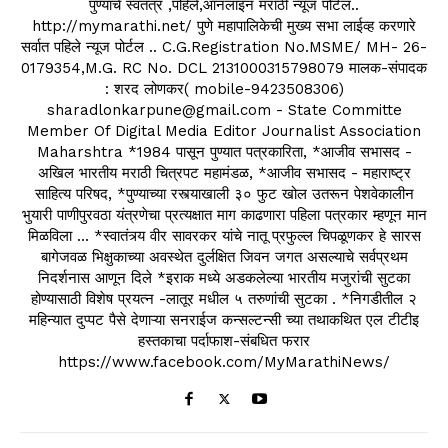
पुण्याचे स्वतंत्र ,पहिले,ऑनलाइन मराठी न्यूज पोर्टल..
http://mymarathi.net/ पुणे महापालिकेची मुख्य सभा लाईव्ह करणारे
सर्वात पहिले न्यूज पोर्टल .. C.G.Registration No.MSME/ MH- 26-
0179354,M.G. RC No. DCL 2131000315798079 मालक-संपादक
: शरद लोणकर( mobile-9423508306)
sharadlonkarpune@gmail.com - State Committe
Member Of Digital Media Editor Journalist Association
Maharshtra *1984 पासून पुण्यात पत्रकारिता, *आजीव सभासद -
अखिल भारतीय मराठी चित्रपट महामंडळ, *आजीव सभासद - महाराष्ट्र
साहित्य परिषद, *पुण्याच्या रस्त्याखाली ३० फुट खोल उतरून पेशवेकालीन
भुयारी पाणीपुरवठा यंत्रणेचा प्रत्यक्षात माग काढणारा पहिला पत्रकार म्हणून मान
मिळविला ... *स्वातंत्र्य वीर सावरकर यांचे नातू प्रफुल्ल चिपळूणकर हे सारस
बागेजवळ भिक्षुकाच्या अवस्थेत दुर्लक्षित जिवन जगत असल्याचे सर्वप्रथम
निदर्शनास आणून दिले *इराक मध्ये अडकलेल्या भारतीय मजुरांची सुटका
होण्यासाठी विशेष प्रयत्न -लातूर मधील ५ तरुणांची सुटका . *निगडीतील २
महिन्यात दुप्पट पैसे देणाऱ्या सनराईज कन्सल्टन्सी च्या तथाकथित एल टीटीइ
हस्तकाचा पर्दाफाश-संबधित फरार
https://www.facebook.com/MyMarathiNews/