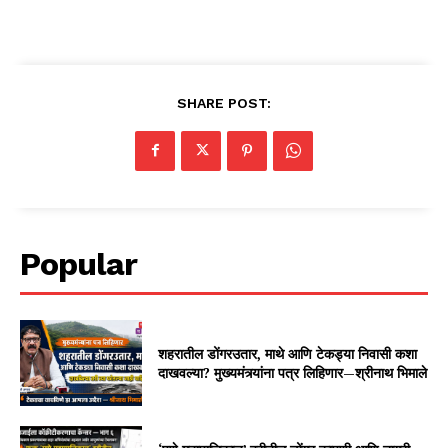
SHARE POST:
Popular
शहरातील डोंगरउतार, माथे आणि टेकड्या निवासी कशा
दाखवल्या? मुख्यमंत्र्यांना पत्र लिहिणार—श्रीनाथ भिमाले