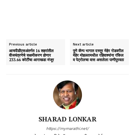
Previous article
Next article
आयपीडीएसअंतर्गत 16 शहरांतील
पुणे कॅम्प भागात दस्तूर मेहेर रोडवरील
वीजयंत्रणेचे सक्षमीकरण होणार
मेहेर मोहल्लामधील रहिवाश्यांना रॉकेल
233.66 कोटींचा आराखडा मंजूर
व पेट्रोलचा वास असलेला पाणीपुरवठा
SHARAD LONKAR
https://mymarathi.net/