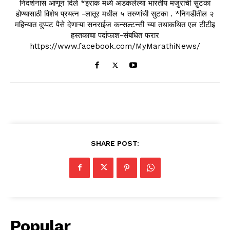
निदर्शनास आणून दिले *इराक मध्ये अडकलेल्या भारतीय मजुरांची सुटका
होण्यासाठी विशेष प्रयत्न -लातूर मधील ५ तरुणांची सुटका . *निगडीतील २
महिन्यात दुप्पट पैसे देणाऱ्या सनराईज कन्सल्टन्सी च्या तथाकथित एल टीटीइ
हस्तकाचा पर्दाफाश-संबधित फरार
https://www.facebook.com/MyMarathiNews/
SHARE POST:
Popular