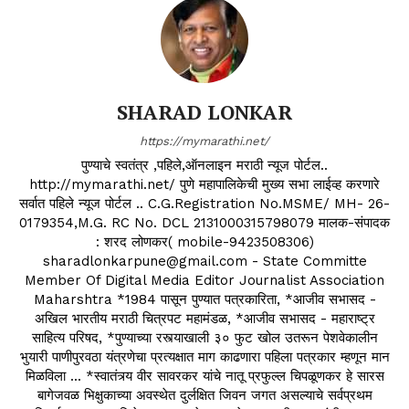
SHARAD LONKAR
https://mymarathi.net/
पुण्याचे स्वतंत्र ,पहिले,ऑनलाइन मराठी न्यूज पोर्टल..
http://mymarathi.net/ पुणे महापालिकेची मुख्य सभा लाईव्ह करणारे
सर्वात पहिले न्यूज पोर्टल .. C.G.Registration No.MSME/ MH- 26-
0179354,M.G. RC No. DCL 2131000315798079 मालक-संपादक
: शरद लोणकर( mobile-9423508306)
sharadlonkarpune@gmail.com - State Committe
Member Of Digital Media Editor Journalist Association
Maharshtra *1984 पासून पुण्यात पत्रकारिता, *आजीव सभासद -
अखिल भारतीय मराठी चित्रपट महामंडळ, *आजीव सभासद - महाराष्ट्र
साहित्य परिषद, *पुण्याच्या रस्त्याखाली ३० फुट खोल उतरून पेशवेकालीन
भुयारी पाणीपुरवठा यंत्रणेचा प्रत्यक्षात माग काढणारा पहिला पत्रकार म्हणून मान
मिळविला ... *स्वातंत्र्य वीर सावरकर यांचे नातू प्रफुल्ल चिपळूणकर हे सारस
बागेजवळ भिक्षुकाच्या अवस्थेत दुर्लक्षित जिवन जगत असल्याचे सर्वप्रथम