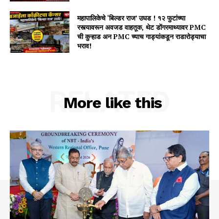
महापालिकेचे ‘बिल्डर राज’ उघड ! १२ फुटांच्या
रस्त्यावरून अवजड वाहतूक, थेट डोंगरमाथ्यावर PMC
ची कुऱ्हाड अन PMC च्याच गाड्यांकडून राडारोड्याचा
भराव!
RELATED
More like this