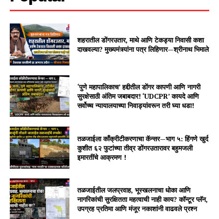
शहरातील डोंगरउतार, माथे आणि टेकड्या निवासी कशा
दाखवल्या? मुख्यमंत्र्यांना पत्र लिहिणार—श्रीनाथ भिमाले
‘पुणे महापालिकाच’ हद्दीतील डोंगर कापणी आणि नागरी
सुरक्षेसाठी अंतिम जबाबदार! ‘UDCPR’ कायदे आणि
सर्वोच्च न्यायालयाच्या निवाड्यांवरून तरी घ्या धडा!
तळजाईला काँक्रीटीकरणाचा कॅन्सर—भाग ५: हिंगणे खुर्द
कुशीत ६२ फुटांच्या तीव्र डोंगरउतारावर बहुमजली
इमारतींचे आक्रमण !
तळजाईतील जलप्रवाह, भूस्खलनाचा धोका आणि
नागरिकांची सुरक्षितता महत्वाची नाही काय? कॉन्टूर प्लॅन,
उपग्रह प्रतिमा आणि मंजूर नकाशांनी वाढवले प्रश्न