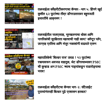
तळजाईला काँक्रीटीकरणाचा कॅन्सर—भाग ५: हिंगणे खुर्द
कुशीत ६२ फुटांच्या तीव्र डोंगरउतारावर बहुमजली
इमारतींचे आक्रमण !
तळजाईतील जलप्रवाह, भूस्खलनाचा धोका आणि
नागरिकांची सुरक्षितता महत्वाची नाही काय? कॉन्टूर प्लॅन,
उपग्रह प्रतिमा आणि मंजूर नकाशांनी वाढवले प्रश्न
महापालिकेचे ‘बिल्डर राज’ उघड ! १२ फुटांच्या
रस्त्यावरून अवजड वाहतूक, थेट डोंगरमाथ्यावर PMC
ची कुऱ्हाड अन PMC च्याच गाड्यांकडून राडारोड्याचा
भराव!
तळजाईला कॉंक्रीटचा कॅन्सर भाग-२: सॅटेलाईट
पुराव्यांनंतरही बिल्डर पुढे प्रशासन हतबल?