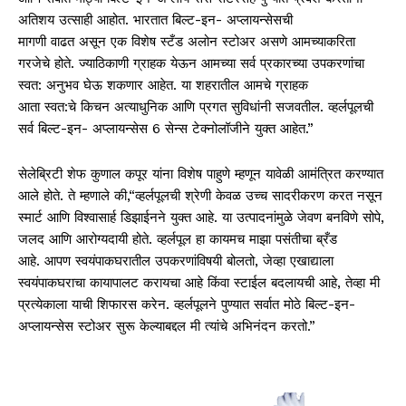
अतिशय उत्साही आहोत. भारतात बिल्ट-इन- अप्लायन्सेसची
मागणी वाढत असून एक विशेष स्टँड अलोन स्टोअर असणे आमच्याकरिता
गरजेचे होते. ज्याठिकाणी ग्राहक येऊन आमच्या सर्व प्रकारच्या उपकरणांचा
स्वत: अनुभव घेऊ शकणार आहेत. या शहरातील आमचे ग्राहक
आता स्वत:चे किचन अत्याधुनिक आणि प्रगत सुविधांनी सजवतील. व्हर्लपूलची
सर्व बिल्ट-इन- अप्लायन्सेस 6 सेन्स टेक्नोलॉजीने युक्त आहेत.”
सेलेब्रिटी शेफ कुणाल कपूर यांना विशेष पाहुणे म्हणून यावेळी आमंत्रित करण्यात
आले होते. ते म्हणाले की,“व्हर्लपूलची श्रेणी केवळ उच्च सादरीकरण करत नसून
स्मार्ट आणि विश्वासार्ह डिझाईनने युक्त आहे. या उत्पादनांमुळे जेवण बनविणे सोपे,
जलद आणि आरोग्यदायी होते. व्हर्लपूल हा कायमच माझा पसंतीचा ब्रँड
आहे. आपण स्वयंपाकघरातील उपकरणांविषयी बोलतो, जेव्हा एखाद्याला
स्वयंपाकघराचा कायापालट करायचा आहे किंवा स्टाईल बदलायची आहे, तेव्हा मी
प्रत्येकाला याची शिफारस करेन. व्हर्लपूलने पुण्यात सर्वात मोठे बिल्ट-इन-
अप्लायन्सेस स्टोअर सुरू केल्याबद्दल मी त्यांचे अभिनंदन करतो.”