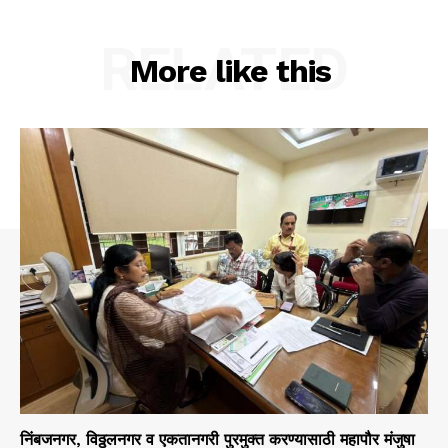
RELATED
More like this
निंबजनगर, विठ्ठलनगर व एकतानगरी पुरमुक्त करण्यासाठी महापौर मंजुषा