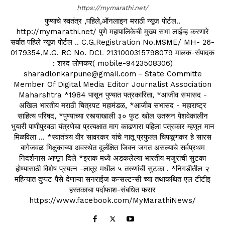
https://mymarathi.net/
पुण्याचे स्वतंत्र ,पहिले,ऑनलाइन मराठी न्यूज पोर्टल..
http://mymarathi.net/ पुणे महापालिकेची मुख्य सभा लाईव्ह करणारे
सर्वात पहिले न्यूज पोर्टल .. C.G.Registration No.MSME/ MH- 26-
0179354,M.G. RC No. DCL 2131000315798079 मालक-संपादक
: शरद लोणकर( mobile-9423508306)
sharadlonkarpune@gmail.com - State Committe
Member Of Digital Media Editor Journalist Association
Maharshtra *1984 पासून पुण्यात पत्रकारिता, *आजीव सभासद -
अखिल भारतीय मराठी चित्रपट महामंडळ, *आजीव सभासद - महाराष्ट्र
साहित्य परिषद, *पुण्याच्या रस्त्याखाली ३० फुट खोल उतरून पेशवेकालीन
भुयारी पाणीपुरवठा यंत्रणेचा प्रत्यक्षात माग काढणारा पहिला पत्रकार म्हणून मान
मिळविला ... *स्वातंत्र्य वीर सावरकर यांचे नातू प्रफुल्ल चिपळूणकर हे सारस
बागेजवळ भिक्षुकाच्या अवस्थेत दुर्लक्षित जिवन जगत असल्याचे सर्वप्रथम
निदर्शनास आणून दिले *इराक मध्ये अडकलेल्या भारतीय मजुरांची सुटका
होण्यासाठी विशेष प्रयत्न -लातूर मधील ५ तरुणांची सुटका . *निगडीतील २
महिन्यात दुप्पट पैसे देणाऱ्या सनराईज कन्सल्टन्सी च्या तथाकथित एल टीटीइ
हस्तकाचा पर्दाफाश-संबधित फरार
https://www.facebook.com/MyMarathiNews/