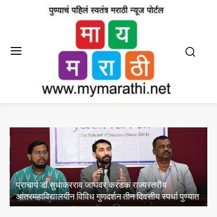
प्राचार्य डॉ.सुधाकरराव जाधवर करंडक राज्यस्तरीय
आंतरमहाविद्यालयीन विविध गुणदर्शन तीन दिवसीय स्पर्धा पुण्यात
व