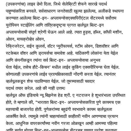
(उपकरणांचा) लाइव डेमो दिला. जिथे सेलेब्रिटी शेफने सारखे पदार्थ
पाहुण्यांकरिता बनवले. सर्वसाधारण जनतेसाठी खुल्या झालेल्या, अलीकडे स्थापना
करण्यात आलेल्या बिल्ट-इन- अप्लायन्सेसएक्सपिरीएंटल सेंटरमध्ये सर्वोत्तम
युरोपियन स्टाईलिंग आणि तांत्रिकदृष्ट्या प्रगत व्हर्लपूल बिल्ट-इन
अप्लायन्सेसची संपूर्ण श्रेणी घेऊन आले आहे. त्यात हुड्स, हॉब्ज, कॉफी मशीन,
ओवन, मायक्रोव्हेव ओवन,
रेफ्रिजरेटर, वाईन कुलर्स, वॉटर प्युरीफायर्स, स्टीम ओवन, डिशवॉशर आणि
स्टकेबल वॉशर आणि ड्रायर्सचा समावेश आहे. याठिकाणी लोकांना येता येईल
आणि कंपनीकडून त्यांना सर्व बिल्ट-इन- अप्लायन्सेसचा अनुभव
घेता येईल, तसेच हौटे-किचन’ मधील लाईव कुकिंग एक्सपीरियन्स घेता येईल.
कोणालाही उपकरणांचे लाईव प्रात्यक्षिकासाठी नोंदणी करता येईल. त्यानंतर
व्हर्लपूलकडून शेफ पाठविण्यात येईल. जो तुमच्यासाठी चवदार
पदार्थ तयार करेल. आहे की नाही उत्तम!
व्हर्लपूल ऑफ इंडियाचे न्यू बिझनेस हेड श्री. ए नटराजन हे शुभारंभाला उपस्थित
होते, ते म्हणाले की, “भारतात बिल्ट-इन- अप्लायन्सेसकरिता पुणे कायमच एक
महत्त्वाची बाजारपेठ होती. पुणेकरांच्या बहुढंगी स्वभावाने कायम व्हर्लपूलला
आकर्षित केले. त्यामुळे त्यांनी चाहत्यांसाठी काहीतरी नवीन आणण्याचा प्रयत्न
केला. आधुनिक वापरकर्त्यांच्या नवीन गरजा ओळखून आम्ही आमच्या पहिल्या
आणि सर्वात मोठ्या बिल्ट-इन-अप्लायन्सेस सेंटरसह पुण्यात प्रवेश करताना