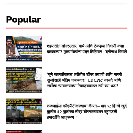
Popular
शहरातील डोंगरउतार, माथे आणि टेकड्या निवासी कशा
दाखवल्या? मुख्यमंत्र्यांना पत्र लिहिणार—श्रीनाथ भिमाले
‘पुणे महापालिकाच’ हद्दीतील डोंगर कापणी आणि नागरी
सुरक्षेसाठी अंतिम जबाबदार! ‘UDCPR’ कायदे आणि
सर्वोच्च न्यायालयाच्या निवाड्यांवरून तरी घ्या धडा!
तळजाईला काँक्रीटीकरणाचा कॅन्सर—भाग ५: हिंगणे खुर्द
कुशीत ६२ फुटांच्या तीव्र डोंगरउतारावर बहुमजली
इमारतींचे आक्रमण !