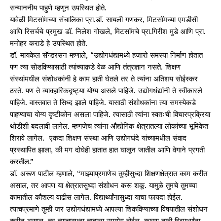
सन्माननीय पाहुणे म्हणून उपस्थित होते.
यावेळी मिटसॉमच्या संचालिका प्रा.डॉ. सायली गणकर, मिटसॉमच्या एमडीसी
आणि रिसर्चचे प्रमुख डॉ. निलेश गोखले, मिटसॉमचे प्रा.गिरीश मुडे आणि प्रा.
मनोहर कराडे हे उपस्थित होते.
डॉ. मायकेल सॅन्डरसन म्हणाले, “उद्योगधंद्यामध्ये हजारो समस्या निर्माण होतात
पण त्या सोडविण्यासाठी त्यांच्याक़डे वेळ आणि तंत्रज्ञान नसते. शिक्षण
संस्थांमधील संशोधकांनी हे काम हाती घेतले तर ते त्यांना अतिशय सोईस्कर
ठरते. पण ते व्यावहारिकदृष्ट्या योग्य असले पाहिजे. उद्योगधंद्यांनी ते स्वीकारले
पाहिजे. वास्तवात ते सिध्द झाले पाहिजे. यासाठी संशोधकांना त्या समस्येकडे
पाहण्याचा योग्य दृष्टीकोन असला पाहिजे. त्यासाठी त्यांना स्वतःची विचारप्रक्रिया
थोडीशी बदलावी लागेल. म्हणजेच त्यांना औद्योगिक क्षेत्रातल्या लोकांच्या भूमिकेत
शिरावे लागेल. एकदा शिक्षण संस्था आणि उद्योगधंदे यांच्यामधील संवाद
प्रस्थापित झाला, की मग दोघेही हातात हात घालून जातील आणि वेगाने प्रगती
करतील.”
डॉ. अरूण पाटील म्हणाले, “माझ्याप्रमाणेच तुम्हीसुध्दा शिक्षणक्षेत्रात काम करीत
असाल, तर आपण या क्षेत्रातसुध्दा संशोधन करू शकू. यामुळे तुमचे तुमच्या
कामातील कौशल्य वाढीस लागेल. विद्यार्थ्यांनासुध्दा याचा फायदा होईल.
त्याचप्रमाणे तुम्ही जर उद्योगधंद्यांमध्ये आपल्या शिकविण्याच्या विषयातील संशोधन
करीत असाल, तर त्याचासुध्दा तुम्हाला उपयोग होईल. कारण तुम्ही विद्यार्थ्यांना