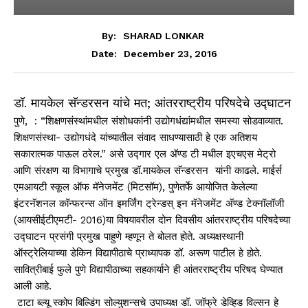
By:
SHARAD LONKAR
December 23, 2016
Date:
डॉ. मायकेल सॅन्डरसन यांचे मत; आंतरराष्ट्रीय परिषदेचे उद्घाटन
पुणे, : “शिक्षणसंस्थांमधील संशोधकांनी उद्योगधंद्यांमधील समस्या सोडवाव्यात.
शिक्षणसंस्था- उद्योगधंदे यांच्यातील संवाद साधण्यासाठी हे एक अतिशय
सकारात्मक पाऊल ठरेल.” असे उद्गार एल अ‍ॅण्ड टी मधील इएचएस मेट्रो
आणि संरक्षण या विभागाचे प्रमुख डॉ.मायकेल सॅन्डरसन यांनी काढले. माईर्स
एमआयटी स्कूल ऑफ मॅनेजमेंट (मिटसॉम), पुणेतर्फे आयोजित केलेल्या
इंटरनॅशनल कॉन्फरन्स ऑन इमर्जिंग ट्रेन्डस् इन मॅनेजमेंट अ‍ॅण्ड टेक्नॉलॉजी
(आयसीईटीएमटी- 2016)या विषयावरील दोन दिवसीय आंतरराष्ट्रीय परिषदेच्या
उद्घाटन प्रसंगी प्रमुख पाहुणे म्हणून ते बोलत होते. अध्यक्षस्थानी
ऑस्ट्रेलियाच्या डेकिन विद्यापीठाचे प्राध्यापक डॉ. अरूण पाटील हे होते.
सावित्रीबाई फुले पुणे विद्यापीठाच्या सहकार्याने ही आंतरराष्ट्रीय परिषद घेण्यात
आली आहे.
टाटा ब्ल्यू स्कोप बिल्डिंग सोल्युशन्सचे उपाध्यक्ष डॉ. जॉफ्रे डेव्हिड विल्सन हे