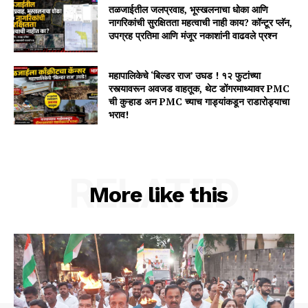
तळजाईतील जलप्रवाह, भूस्खलनाचा धोका आणि
नागरिकांची सुरक्षितता महत्वाची नाही काय? कॉन्टूर प्लॅन,
उपग्रह प्रतिमा आणि मंजूर नकाशांनी वाढवले प्रश्न
महापालिकेचे ‘बिल्डर राज’ उघड ! १२ फुटांच्या
रस्त्यावरून अवजड वाहतूक, थेट डोंगरमाथ्यावर PMC
ची कुऱ्हाड अन PMC च्याच गाड्यांकडून राडारोड्याचा
भराव!
RELATED
More like this