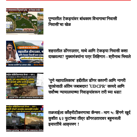
पुण्यातील टेकड्यांवर बांधकाम विभागाचा’निवासी
निवासी’चा खेळ
शहरातील डोंगरउतार, माथे आणि टेकड्या निवासी कशा
दाखवल्या? मुख्यमंत्र्यांना पत्र लिहिणार—श्रीनाथ भिमाले
‘पुणे महापालिकाच’ हद्दीतील डोंगर कापणी आणि नागरी
सुरक्षेसाठी अंतिम जबाबदार! ‘UDCPR’ कायदे आणि
सर्वोच्च न्यायालयाच्या निवाड्यांवरून तरी घ्या धडा!
तळजाईला काँक्रीटीकरणाचा कॅन्सर—भाग ५: हिंगणे खुर्द
कुशीत ६२ फुटांच्या तीव्र डोंगरउतारावर बहुमजली
इमारतींचे आक्रमण !