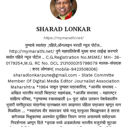
SHARAD LONKAR
https://mymarathi.net/
पुण्याचे स्वतंत्र ,पहिले,ऑनलाइन मराठी न्यूज पोर्टल..
http://mymarathi.net/ पुणे महापालिकेची मुख्य सभा लाईव्ह करणारे
सर्वात पहिले न्यूज पोर्टल .. C.G.Registration No.MSME/ MH- 26-
0179354,M.G. RC No. DCL 2131000315798079 मालक-संपादक
: शरद लोणकर( mobile-9423508306)
sharadlonkarpune@gmail.com - State Committe
Member Of Digital Media Editor Journalist Association
Maharshtra *1984 पासून पुण्यात पत्रकारिता, *आजीव सभासद -
अखिल भारतीय मराठी चित्रपट महामंडळ, *आजीव सभासद - महाराष्ट्र
साहित्य परिषद, *पुण्याच्या रस्त्याखाली ३० फुट खोल उतरून पेशवेकालीन
भुयारी पाणीपुरवठा यंत्रणेचा प्रत्यक्षात माग काढणारा पहिला पत्रकार म्हणून मान
मिळविला ... *स्वातंत्र्य वीर सावरकर यांचे नातू प्रफुल्ल चिपळूणकर हे सारस
बागेजवळ भिक्षुकाच्या अवस्थेत दुर्लक्षित जिवन जगत असल्याचे सर्वप्रथम
निदर्शनास आणून दिले *इराक मध्ये अडकलेल्या भारतीय मजुरांची सुटका