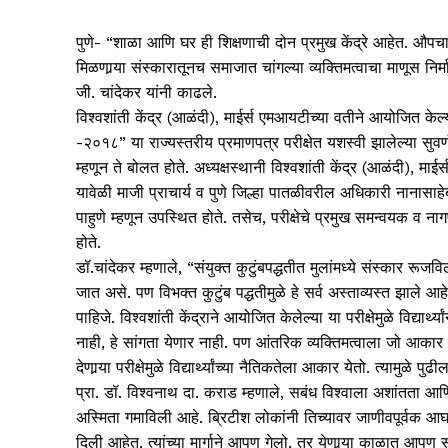
पुणे- “शाळा आणि घर ही शिक्षणाची दोन प्रमुख केंद्रे आहेत. औपचा
मिळणार्‍या संस्कारातूनच समाजात चांगल्या व्यक्तिमत्वाचा माणूस नि
जी. चांदेकर यांनी काढले.
विश्‍वशांती केंद्र (आळंदी), माईर्स एमआयटीच्या वतीने आयोजित केल्या
-२०१८” या राज्यस्तरीय प्रमाणपत्र परीक्षेत यशस्वी झालेल्या सुवर्णपदक 
म्हणून ते बोलत होते. अध्यक्षस्थानी विश्‍वशांती केंद्र (आळंदी), माई
यावेळी माजी प्राचार्य व पुणे जिल्हा पातळीवरील अधिकारी नानासाह
पाहुणे म्हणून उपस्थित होते. तसेच, परीक्षेचे प्रमुख समन्वयक व न
होते.
डॉ.चांदेकर म्हणाले, “संयुक्त कुटुंबपद्धतीत मुलांमध्ये संस्कार रू
जात असे. पण विभक्त कुटुंब पद्धतीमुळे हे सर्व अस्ताव्यस्त झाले आह
पाहिजे. विश्‍वशांती केंद्राने आयोजित केलेल्या या परीक्षेमुळे विद्
नाही, हे सांगता येणार नाही. पण आंतरिक व्यक्तिमत्वाला जो आकार मिळ
देणार्‍या परीक्षेमुळे विद्यार्थ्यांच्या नैतिकतेला आकार येतो. त्यामुळे 
प्रा. डॉ. विश्‍वनाथ दा. कराड म्हणाले, सबंध विश्‍वाला अशांतता आणि 
अस्मिता गमाविली आहे. ब्रिटीश लोकांनी तिच्यावर जाणीवपूर्वक आघात के
दिली आहेत. त्यांच्या मार्गाने आपण गेलो, तर येणार्‍या काळात आपण स