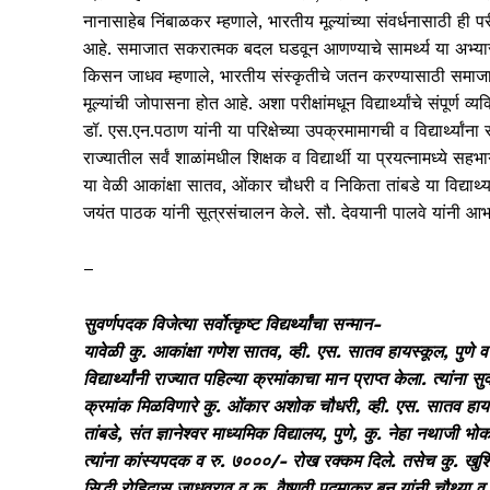
नानासाहेब निंबाळकर म्हणाले, भारतीय मूल्यांच्या संवर्धनासाठी ही परीक
आहे. समाजात सकरात्मक बदल घडवून आणण्याचे सामर्थ्य या अभ्य
किसन जाधव म्हणाले, भारतीय संस्कृतीचे जतन करण्यासाठी समाजाला अशा
मूल्यांची जोपासना होत आहे. अशा परीक्षांमधून विद्यार्थ्यांचे संपूर्ण 
डॉ. एस.एन.पठाण यांनी या परिक्षेच्या उपक्रमामागची व विद्यार्थ्यांन
राज्यातील सर्वं शाळांमधील शिक्षक व विद्यार्थी या प्रयत्नामध्ये सह
या वेळी आकांक्षा सातव, ओंकार चौधरी व निकिता तांबडे या विद्यार्थ्
जयंत पाठक यांनी सूत्रसंचालन केले. सौ. देवयानी पालवे यांनी आभ
–
सुवर्णपदक विजेत्या सर्वोत्कृष्ट विद्यर्थ्यांचा सन्मान-
यावेळी कु. आकांक्षा गणेश सातव, व्ही. एस. सातव हायस्कूल, पुणे व कु
विद्यार्थ्यांनी राज्यात पहिल्या क्रमांकाचा मान प्राप्त केला. त्यांन
क्रमांक मिळविणारे कु. ओंकार अशोक चौधरी, व्ही. एस. सातव हाय
तांबडे, संत ज्ञानेश्‍वर माध्यमिक विद्यालय, पुणे, कु. नेहा नथाजी 
त्यांना कांस्यपदक व रु. ७०००/- रोख रक्कम दिले. तसेच कु. खुशि
सिद्धी रोहिदास जाधवराव व कु. वैष्णवी पद्माकर बन यांनी चौथ्या व