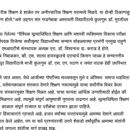
रीक शिक्षण हे शाळेत तर अनौपचारिक शिक्षण घरामध्ये मिळते. या दोन्ही ठिकाणाह
र्माण होतो.”असे उद्गार संत गाडगेबाबा अमरावती विद्यापीठाचे कुलगुरू डॉ. मुरलीधर
 गेलेल्या “वैश्‍विक मूल्याधिष्ठित शिक्षण आणि यशस्वी व्यक्तिमत्व विकास परीक्षा
विजेत्या सर्वोत्कृष्ट विद्यार्थ्यांच्या सन्मान सोहळ्याच्या प्रसंगी प्रमुख पाहुणे
र्स एमआयटीचे संस्थापक अध्यक्ष प्रा. डॉ. विश्‍वनाथ दा. कराड हे होते.
ेब निंबाळकर, व्ही. एस. सातव हायस्कूलचे प्राचार्य किसन जाधव हे सन्माननीय
ागपूर विद्यापीठाचे माजी कुलगुरू डॉ. एस. एन. पठाण व जयंत पाठक हेही उपस्थित
जविले जात असत. येथे आजीच्या गोष्टींच्या माध्यमातून मुले व अंतिमतः समाज घडविला
े. वर्तमानकाळात संस्कार देणारे शिक्षण नसल्यामुळे याचा सर्वांनीच विचर केला
यार्थ्यांना संस्कारयुक्त शिक्षण मिळत आहे. याचा फायदा आर्थिक उन्नतीसाठी होईल की
णार आहे, त्यामुळे संपूर्ण आयुष्याची गुणवत्ता वाढणार आहे. मूल्याधिष्ठित शिक्षण
पुढील काळात संपूर्ण राज्यात या परीक्षेचा प्रसार झाला पाहिजे.
हिंसाचाराने ग्रासले आहे. हजार वर्षांच्या पारतंत्र्यामुळे आमच्या देशाने आपली
ले आहेत. पण या सर्व प्रश्‍नांवरची उत्तरे शेकडो वर्षांपूर्वींच आमच्या संतांनी
र्व जगाला शांतीचा मार्ग दाखवू शकू.