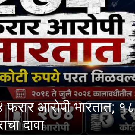
परत
आयआयएमसी द्वारे 
ऑगस्ट रोजी थेट प