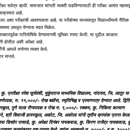
्षा सर्वत्र व्हावी. समाजात चांगली व्यक्ती घडविण्यासाठी ही परीक्षा अत्यंत महत्वपूर
ासक्रमात आहे.
 परीक्षांची आवश्यकता आहे. या परीक्षेच्या माध्यमातून विद्यार्थ्यांमध्ये नैतिक
व्यक्तिमत्व उमलून येण्यास मदत मिळेल.
ा सत्कारपूर्वक पारितोषिके देण्यामागची भूमिका स्पष्ट केली. या पुढील काळात
भागी होतील अशी अपेक्षा आहे.
यांनी आपले मनोगत व्यक्त केले.
ार मानले.
. प्रतीक्षा रमेश सूर्यवंशी, मुकुंदराज माध्यमिक विद्यालय, नांदगाव, जि. लातूर या
ा सुवर्णपदक, रु. ११,०००/- रोख बक्षीस, स्मृतिचिह्न व प्रमाणपत्र देण्यात आले. द्वित
स्कूल, पुणे याला रौप्यपदक व रोख रु. ९,०००/- रक्कम, कु. निकिता कल्याण
भोकरे, श्री शिवाजी हायस्कूल, अकोट, जि. अकोला यांनी तृतीय क्रमांक प्राप्त केला
या किशोर पाचाडे, कु. अपेक्षा दिगंबर गायकवाड, कु. किरण राजेंद्र गायकवाड, क
 पाचव्या क्रमांकावर यश प्राप्त केले. त्यांना अनुक्रमे रु. ५०००/- व रु. ३०००/