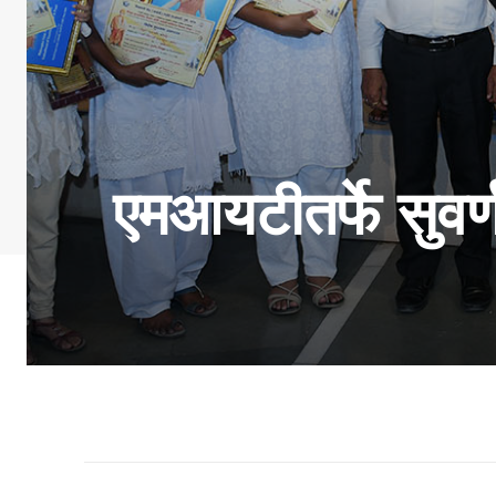
एमआयटीतर्फे सुवर्णपद