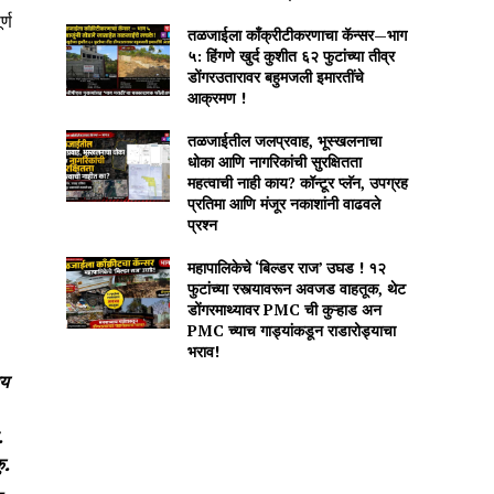
्ण
तळजाईला काँक्रीटीकरणाचा कॅन्सर—भाग
५: हिंगणे खुर्द कुशीत ६२ फुटांच्या तीव्र
डोंगरउतारावर बहुमजली इमारतींचे
आक्रमण !
तळजाईतील जलप्रवाह, भूस्खलनाचा
धोका आणि नागरिकांची सुरक्षितता
महत्वाची नाही काय? कॉन्टूर प्लॅन, उपग्रह
प्रतिमा आणि मंजूर नकाशांनी वाढवले
प्रश्न
महापालिकेचे ‘बिल्डर राज’ उघड ! १२
फुटांच्या रस्त्यावरून अवजड वाहतूक, थेट
डोंगरमाथ्यावर PMC ची कुऱ्हाड अन
PMC च्याच गाड्यांकडून राडारोड्याचा
भराव!
िय
.
ु.
-