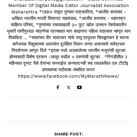
Member Of Digital Media Editor Journalist Association
Maharshtra *1984 पासून पुण्यात पत्रकारिता, *आजीव सभासद -
अखिल भारतीय मराठी चित्रपट महामंडळ, *आजीव सभासद - महाराष्ट्र
साहित्य परिषद, *पुण्याच्या रस्त्याखाली ३० फुट खोल उतरून पेशवेकालीन
भुयारी पाणीपुरवठा यंत्रणेचा प्रत्यक्षात माग काढणारा पहिला पत्रकार म्हणून मान
मिळविला ... *स्वातंत्र्य वीर सावरकर यांचे नातू प्रफुल्ल चिपळूणकर हे सारस
बागेजवळ भिक्षुकाच्या अवस्थेत दुर्लक्षित जिवन जगत असल्याचे सर्वप्रथम
निदर्शनास आणून दिले *इराक मध्ये अडकलेल्या भारतीय मजुरांची सुटका
होण्यासाठी विशेष प्रयत्न -लातूर मधील ५ तरुणांची सुटका . *निगडीतील २
महिन्यात दुप्पट पैसे देणाऱ्या सनराईज कन्सल्टन्सी च्या तथाकथित एल टीटीइ
हस्तकाचा पर्दाफाश-संबधित फरार
https://www.facebook.com/MyMarathiNews/
SHARE POST: