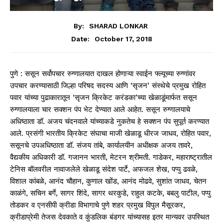
By:
SHARAD LONKAR
October 17, 2018
Date:
पुणे : ससून सर्वोपचार रुग्णालयात दाखल होणाऱ्या स्वाईन फ्ल्यूच्या रुग्णांवर
उपचार करण्यासाठी जिल्हा परिषद सदस्य आणि ‘सृजन’ संस्थेचे प्रमुख रोहित
पवार यांच्या पुढाकारातून ‘सृजन क्रिकेट करंडका’च्या खेळाडूंमार्फत ससून
रुग्णालयाला चार सक्शन पंप भेट देण्यात आले आहेत. ससून रुग्णालयाचे
अधिष्ठाता डॉ. अजय चंदनवाले यांच्याकडे नुकतेच हे सक्शन पंप सुपूर्त करण्यात
आले. प्रसंगी भारतीय क्रिकेट संघाचा माजी खेळाडू धीरज जाधव, रोहित पवार,
ससूनचे उपअधिष्ठाता डॉ. संजय तांबे, कार्यालयीन अधीक्षक अजय तावरे,
वैद्यकीय अधिकारी डॉ. गजानन भारती, मेटरन श्रीमती. गाडेकर, महाराष्ट्रातील
टेनिस बॉलवरील नावाजलेले खेळाडू संदेश पार्टे, अफजल शेख, पप्पु ढवळे,
विशाल कांबळे, आनंद चौहान, कुणाल खोंड, आनंद मोढवे, सुशांत जाधव, चेतन
काळंगे, सचिन बर्गे, सागर शिंदे, सागर थरकुडे, राहुल कटके, बबलु पाटील, पप्पु
तोडकर व एनसीपी क्रीडा विभागाचे पुणे शहर प्रमुख विपुल मैसूरकर,
क्रीडाप्रेमी तेजस देवकाते व कुंडलिक बंडगर यांच्यासह इतर मान्यवर उपस्थित