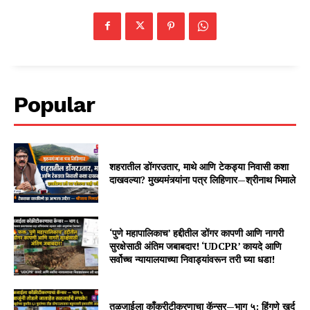
Popular
शहरातील डोंगरउतार, माथे आणि टेकड्या निवासी कशा
दाखवल्या? मुख्यमंत्र्यांना पत्र लिहिणार—श्रीनाथ भिमाले
‘पुणे महापालिकाच’ हद्दीतील डोंगर कापणी आणि नागरी
सुरक्षेसाठी अंतिम जबाबदार! ‘UDCPR’ कायदे आणि
सर्वोच्च न्यायालयाच्या निवाड्यांवरून तरी घ्या धडा!
तळजाईला काँक्रीटीकरणाचा कॅन्सर—भाग ५: हिंगणे खुर्द