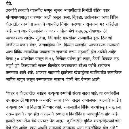
होते.
तरुणांचे हक्काचे व्यासपीठ म्हणून सृजन व्यासपीठाची निर्मीती रोहित पवार
यांच्यामाध्यमातून करण्यात आली असून कला, क्रिडा, उद्योजकता अशा विविध
क्षेत्रातील तरुणांना हक्काचे व्यासपीठ निर्माण करण्यावर सृजनचा भर राहिलेला
आहे. याच व्यासपीठामार्फत आजवर नाशिक येथे बालमृत्यू रोखण्यासाठी
अत्यावश्यक आरोग्य सुविधा, बेबी वार्मर याचसोबत राज्यातील इतर ठिकाणी
डिजीटल वजन यंत्र, रुग्णवाहिका भेट, दिव्यांग व्यक्तींना अत्यावश्यक उपकरणे
अशा विविध सामाजिक उपक्रमात सृजनचे तरुण सहभागी होत आलेले आहेत.
येत्या ३० ऑक्टोंबर पासून ते १६ डिसेंबर पर्यन्त पुणे शहर, पिंपरी चिंचवड सह
संपुर्ण पुणे जिल्ह्यामध्ये सृजन क्रिकेट करंडकच्या चौथ्या पर्वाचे आयोजन
करण्यात आले आहे. आजवर सहभागी झालेल्या खेळाडूंच्या उपस्थितीत सामाजिक
जाणिव म्हणून ससून रुग्णालयास सक्शन पंपची भेट देण्यात आली.
“शहर व जिल्ह्यातील स्वाईन फ्ल्यूच्या रुग्णांची संख्या वाढत आहे. या रुग्णांवरील
उपचारासाठी आवश्यक असणारे ’सक्शन पंप’ ससून रुग्णालयात आल्याने स्वाईन
फ्ल्यूच्या रुग्णांना दिलासा मिळणार आहे. समाजातील विविध दात्यांकडून ससूनला
सढळ हाताने मदत होत असल्याने रुग्णालय दिवसेंदिवस अत्याधुनिक होत आहे.
हजारो रुग्ण रोज येथे उपचार घेत असून, दुर्मिळातील दुर्मिळ शस्त्रक्रियादेखील
येथे होत आहेत. खर्‍या अर्थाने समाजाचे रुग्णालय असा नावलौकिक होत आहे.”