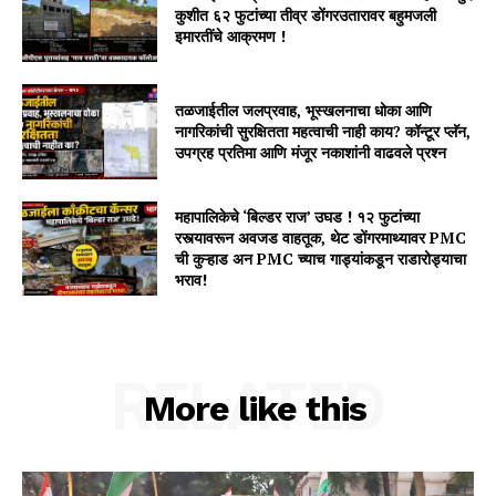
कुशीत ६२ फुटांच्या तीव्र डोंगरउतारावर बहुमजली
इमारतींचे आक्रमण !
तळजाईतील जलप्रवाह, भूस्खलनाचा धोका आणि
नागरिकांची सुरक्षितता महत्वाची नाही काय? कॉन्टूर प्लॅन,
उपग्रह प्रतिमा आणि मंजूर नकाशांनी वाढवले प्रश्न
महापालिकेचे ‘बिल्डर राज’ उघड ! १२ फुटांच्या
रस्त्यावरून अवजड वाहतूक, थेट डोंगरमाथ्यावर PMC
ची कुऱ्हाड अन PMC च्याच गाड्यांकडून राडारोड्याचा
भराव!
RELATED
More like this