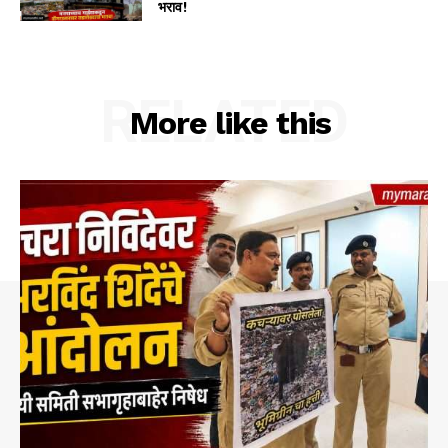
भराव!
RELATED
More like this