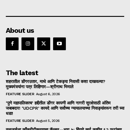
About us
The latest
शहरातील डोंगरउतार, माथे आणि टेकड्या निवासी कशा दाखवल्या?
मुख्यमंत्र्यांना पत्र लिहिणार—श्रीनाथ भिमाले
FEATURE SLIDER
August 6, 2026
‘पुणे महापालिकाच’ हद्दीतील डोंगर कापणी आणि नागरी सुरक्षेसाठी अंतिम
जबाबदार! ‘UDCPR’ कायदे आणि सर्वोच्च न्यायालयाच्या निवाड्यांवरून तरी घ्या
धडा!
FEATURE SLIDER
August 5, 2026
तळजाईला काँक्रीटीकरणाचा कॅन्सर—भाग ५: हिंगणे खुर्द कुशीत ६२ फुटांच्या