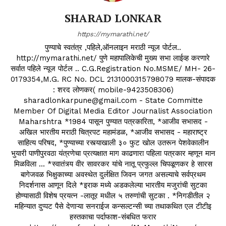
SHARAD LONKAR
https://mymarathi.net/
पुण्याचे स्वतंत्र ,पहिले,ऑनलाइन मराठी न्यूज पोर्टल..
http://mymarathi.net/ पुणे महापालिकेची मुख्य सभा लाईव्ह करणारे
सर्वात पहिले न्यूज पोर्टल .. C.G.Registration No.MSME/ MH- 26-
0179354,M.G. RC No. DCL 2131000315798079 मालक-संपादक
: शरद लोणकर( mobile-9423508306)
sharadlonkarpune@gmail.com - State Committe
Member Of Digital Media Editor Journalist Association
Maharshtra *1984 पासून पुण्यात पत्रकारिता, *आजीव सभासद -
अखिल भारतीय मराठी चित्रपट महामंडळ, *आजीव सभासद - महाराष्ट्र
साहित्य परिषद, *पुण्याच्या रस्त्याखाली ३० फुट खोल उतरून पेशवेकालीन
भुयारी पाणीपुरवठा यंत्रणेचा प्रत्यक्षात माग काढणारा पहिला पत्रकार म्हणून मान
मिळविला ... *स्वातंत्र्य वीर सावरकर यांचे नातू प्रफुल्ल चिपळूणकर हे सारस
बागेजवळ भिक्षुकाच्या अवस्थेत दुर्लक्षित जिवन जगत असल्याचे सर्वप्रथम
निदर्शनास आणून दिले *इराक मध्ये अडकलेल्या भारतीय मजुरांची सुटका
होण्यासाठी विशेष प्रयत्न -लातूर मधील ५ तरुणांची सुटका . *निगडीतील २
महिन्यात दुप्पट पैसे देणाऱ्या सनराईज कन्सल्टन्सी च्या तथाकथित एल टीटीइ
हस्तकाचा पर्दाफाश-संबधित फरार