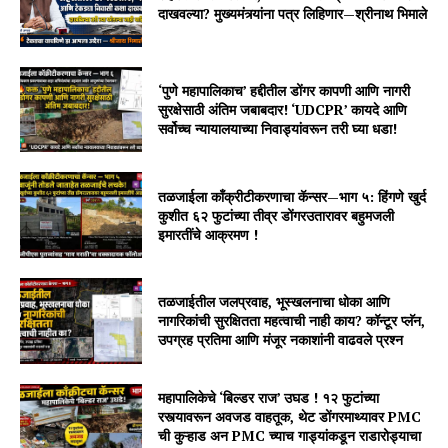
दाखवल्या? मुख्यमंत्र्यांना पत्र लिहिणार—श्रीनाथ भिमाले
‘पुणे महापालिकाच’ हद्दीतील डोंगर कापणी आणि नागरी
सुरक्षेसाठी अंतिम जबाबदार! ‘UDCPR’ कायदे आणि
सर्वोच्च न्यायालयाच्या निवाड्यांवरून तरी घ्या धडा!
तळजाईला काँक्रीटीकरणाचा कॅन्सर—भाग ५: हिंगणे खुर्द
कुशीत ६२ फुटांच्या तीव्र डोंगरउतारावर बहुमजली
इमारतींचे आक्रमण !
तळजाईतील जलप्रवाह, भूस्खलनाचा धोका आणि
नागरिकांची सुरक्षितता महत्वाची नाही काय? कॉन्टूर प्लॅन,
उपग्रह प्रतिमा आणि मंजूर नकाशांनी वाढवले प्रश्न
महापालिकेचे ‘बिल्डर राज’ उघड ! १२ फुटांच्या
रस्त्यावरून अवजड वाहतूक, थेट डोंगरमाथ्यावर PMC
ची कुऱ्हाड अन PMC च्याच गाड्यांकडून राडारोड्याचा