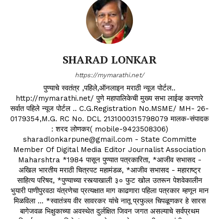
SHARAD LONKAR
https://mymarathi.net/
पुण्याचे स्वतंत्र ,पहिले,ऑनलाइन मराठी न्यूज पोर्टल..
http://mymarathi.net/ पुणे महापालिकेची मुख्य सभा लाईव्ह करणारे
सर्वात पहिले न्यूज पोर्टल .. C.G.Registration No.MSME/ MH- 26-
0179354,M.G. RC No. DCL 2131000315798079 मालक-संपादक
: शरद लोणकर( mobile-9423508306)
sharadlonkarpune@gmail.com - State Committe
Member Of Digital Media Editor Journalist Association
Maharshtra *1984 पासून पुण्यात पत्रकारिता, *आजीव सभासद -
अखिल भारतीय मराठी चित्रपट महामंडळ, *आजीव सभासद - महाराष्ट्र
साहित्य परिषद, *पुण्याच्या रस्त्याखाली ३० फुट खोल उतरून पेशवेकालीन
भुयारी पाणीपुरवठा यंत्रणेचा प्रत्यक्षात माग काढणारा पहिला पत्रकार म्हणून मान
मिळविला ... *स्वातंत्र्य वीर सावरकर यांचे नातू प्रफुल्ल चिपळूणकर हे सारस
बागेजवळ भिक्षुकाच्या अवस्थेत दुर्लक्षित जिवन जगत असल्याचे सर्वप्रथम