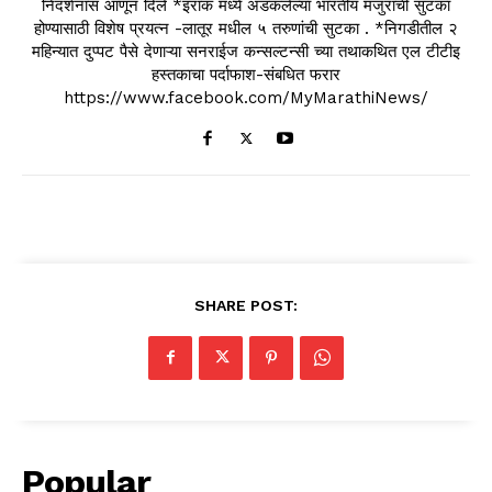
निदर्शनास आणून दिले *इराक मध्ये अडकलेल्या भारतीय मजुरांची सुटका
होण्यासाठी विशेष प्रयत्न -लातूर मधील ५ तरुणांची सुटका . *निगडीतील २
महिन्यात दुप्पट पैसे देणाऱ्या सनराईज कन्सल्टन्सी च्या तथाकथित एल टीटीइ
हस्तकाचा पर्दाफाश-संबधित फरार
https://www.facebook.com/MyMarathiNews/
SHARE POST:
Popular