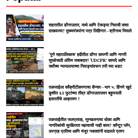
शहरातील डोंगरउतार, माथे आणि टेकड्या निवासी कशा
दाखवल्या? मुख्यमंत्र्यांना पत्र लिहिणार—श्रीनाथ भिमाले
‘पुणे महापालिकाच’ हद्दीतील डोंगर कापणी आणि नागरी
सुरक्षेसाठी अंतिम जबाबदार! ‘UDCPR’ कायदे आणि
सर्वोच्च न्यायालयाच्या निवाड्यांवरून तरी घ्या धडा!
तळजाईला काँक्रीटीकरणाचा कॅन्सर—भाग ५: हिंगणे खुर्द
कुशीत ६२ फुटांच्या तीव्र डोंगरउतारावर बहुमजली
इमारतींचे आक्रमण !
तळजाईतील जलप्रवाह, भूस्खलनाचा धोका आणि
नागरिकांची सुरक्षितता महत्वाची नाही काय? कॉन्टूर प्लॅन,
उपग्रह प्रतिमा आणि मंजूर नकाशांनी वाढवले प्रश्न