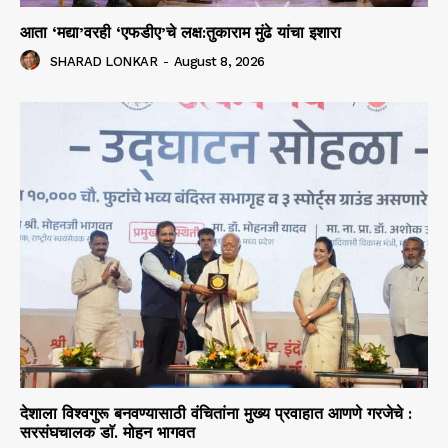
आता ‘मद्या’वरही ‘एफडीए’चे लक्ष:तुकाराम मुंढे यांचा इशारा
SHARAD LONKAR
-
August 8, 2026
देशाला विश्वगुरू बनवण्यासाठी वंचितांना मुख्य प्रवाहात आणणे गरजेचे :
सरसंघचालक डाॅ. मोहन भागवत