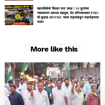
महापालिकेचे ‘बिल्डर राज’ उघड ! १२ फुटांच्या
रस्त्यावरून अवजड वाहतूक, थेट डोंगरमाथ्यावर PMC
ची कुऱ्हाड अन PMC च्याच गाड्यांकडून राडारोड्याचा
भराव!
RELATED
More like this