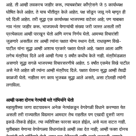
आहे. ती आम्ही लवकरच जाहीर करू, त्याचबरोबर कॉंग्रेसने जे 5 कार्याध्यक्ष
घोषित केले आहेत. ते याच भीतीतून केले आहेत. पक्ष सोडून जावू नये म्हणून ही
पदे दिली आहेत. तरी सुद्धा एक कार्याध्यक्ष भाजपच्या वाटेवर आहे; पण याबाबत
नाव नंतर जाहीर करू. भाजपमध्ये येणाऱ्यांची संख्या जरी जास्त असली तरी
प्रत्येकाला आम्ही पारखून घेतो आणि मगच निर्णय घेतो. आमच्या विचारांशी
जुळणारे असतील तर आम्ही त्यांना पक्षात योग्य स्थान देतो. राधाकृष्ण विखे-
पाटील यांना सुद्धा आम्ही अशाच प्रकारे पक्षात घेतले आहे. पक्षात आला आणि
लगेच मंत्रीपद दिले असे आम्ही गेल्या 5 वर्षांत कधीच केले नाही. मंत्रीमंडळात
असणारे सुद्धा सगळे भाजपच्या विचारसरणीचे आहेत. 5 वर्षांत एकमेव विखे पाटील
असे नेते आहेत की त्यांना आम्ही मंत्रीपद दिले. पक्षात घेताना सुद्धा आम्ही तेवढी
काळजी घेतो. नाहीतर मग काय भुजबळ सुद्धा आले असते, असा टोलाही त्यांनी
लगाविला.
आम्ही फक्‍त दोनच नेत्यांची मते गांभिर्याने घेतो
महायुतीच्या जागा वाटपावरून अनेक नेत्यांकडून वेगवेगळी विधाने करण्यात येत
असली तरी राज्यातील विद्यमान आमदार तेच राहतील पण एखादी दुसरी जागा
इकडे-तिकडे होईल. त्या व्यतिरिक्‍त फारसा बदल होईल, असे मला वाटत नाही.
युतीबाबत येणाऱ्या वेगवेगळ्या विधानांकडे आम्ही लक्ष देत नाही; आम्ही फक्‍त दोनच