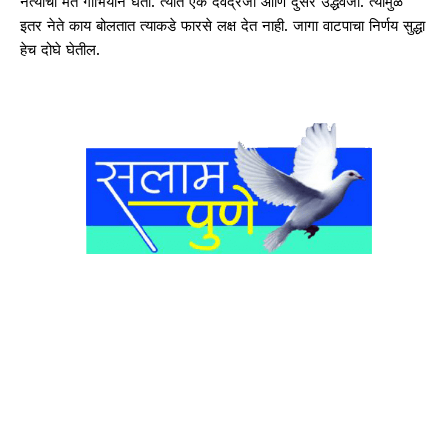
नेत्यांची मते गांर्भियाने घेतो. त्यात एक देवेंद्रजी आणि दुसरे उद्धवजी. त्यामुळे
इतर नेते काय बोलतात त्याकडे फारसे लक्ष देत नाही. जागा वाटपाचा निर्णय सुद्धा
हेच दोघे घेतील.