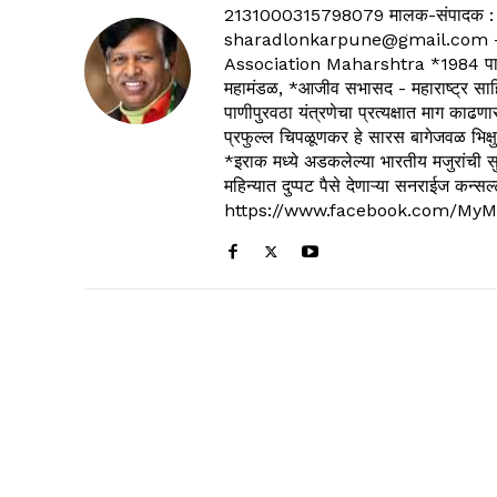
2131000315798079 मालक-संपादक :
sharadlonkarpune@gmail.com - 
Association Maharshtra *1984 पासून
महामंडळ, *आजीव सभासद - महाराष्ट्र साहित
पाणीपुरवठा यंत्रणेचा प्रत्यक्षात माग काढणा
प्रफुल्ल चिपळूणकर हे सारस बागेजवळ भिक्षु
*इराक मध्ये अडकलेल्या भारतीय मजुरांची स
महिन्यात दुप्पट पैसे देणाऱ्या सनराईज कन
https://www.facebook.com/MyM