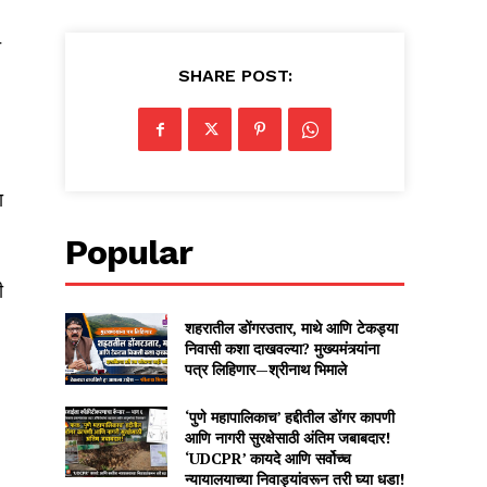
े
SHARE POST:
ा
Popular
ी
शहरातील डोंगरउतार, माथे आणि टेकड्या
निवासी कशा दाखवल्या? मुख्यमंत्र्यांना
पत्र लिहिणार—श्रीनाथ भिमाले
‘पुणे महापालिकाच’ हद्दीतील डोंगर कापणी
आणि नागरी सुरक्षेसाठी अंतिम जबाबदार!
‘UDCPR’ कायदे आणि सर्वोच्च
न्यायालयाच्या निवाड्यांवरून तरी घ्या धडा!