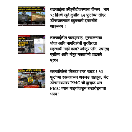
तळजाईला काँक्रीटीकरणाचा कॅन्सर—भाग
५: हिंगणे खुर्द कुशीत ६२ फुटांच्या तीव्र
डोंगरउतारावर बहुमजली इमारतींचे
आक्रमण !
तळजाईतील जलप्रवाह, भूस्खलनाचा
धोका आणि नागरिकांची सुरक्षितता
महत्वाची नाही काय? कॉन्टूर प्लॅन, उपग्रह
प्रतिमा आणि मंजूर नकाशांनी वाढवले
प्रश्न
महापालिकेचे ‘बिल्डर राज’ उघड ! १२
फुटांच्या रस्त्यावरून अवजड वाहतूक, थेट
डोंगरमाथ्यावर PMC ची कुऱ्हाड अन
PMC च्याच गाड्यांकडून राडारोड्याचा
भराव!