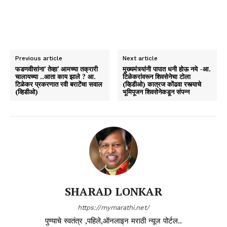
Previous article
Next article
फडणवीसांना’ तेव्हा’ आमच्या तक्रारी
मुख्यमंत्र्यांनी पापात धनी होऊ नये -आ.
चालायच्या ..आता काय झाले ? आ.
टिळेकरांवरून शिवसेनेचा टोला
टिळेकर प्रकरणात रवी बराटेंचा सवाल
(व्हिडीओ) कात्रज कोंढवा रस्त्याचे
(व्हिडीओ)
भूमिपूजन शिवसेनेकडून संपन्न
SHARAD LONKAR
https://mymarathi.net/
पुण्याचे स्वतंत्र ,पहिले,ऑनलाइन मराठी न्यूज पोर्टल..