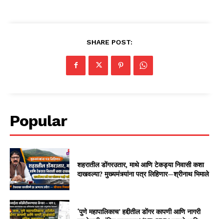
SHARE POST:
Popular
शहरातील डोंगरउतार, माथे आणि टेकड्या निवासी कशा
दाखवल्या? मुख्यमंत्र्यांना पत्र लिहिणार—श्रीनाथ भिमाले
‘पुणे महापालिकाच’ हद्दीतील डोंगर कापणी आणि नागरी