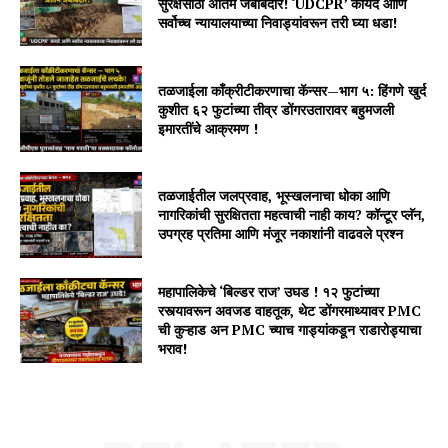
सुरक्षेसाठी अंतिम जबाबदार! ‘UDCPR’ कायदे आणि
सर्वोच्च न्यायालयाच्या निवाड्यांवरून तरी घ्या धडा!
तळजाईला काँक्रीटीकरणाचा कॅन्सर—भाग ५: हिंगणे खुर्द
कुशीत ६२ फुटांच्या तीव्र डोंगरउतारावर बहुमजली
इमारतींचे आक्रमण !
तळजाईतील जलप्रवाह, भूस्खलनाचा धोका आणि
नागरिकांची सुरक्षितता महत्वाची नाही काय? कॉन्टूर प्लॅन,
उपग्रह प्रतिमा आणि मंजूर नकाशांनी वाढवले प्रश्न
महापालिकेचे ‘बिल्डर राज’ उघड ! १२ फुटांच्या
रस्त्यावरून अवजड वाहतूक, थेट डोंगरमाथ्यावर PMC
ची कुऱ्हाड अन PMC च्याच गाड्यांकडून राडारोड्याचा
भराव!