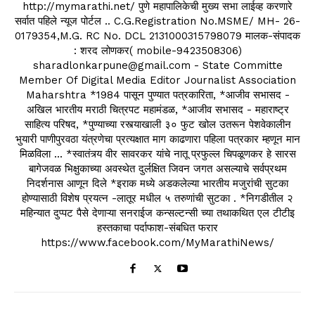
http://mymarathi.net/ पुणे महापालिकेची मुख्य सभा लाईव्ह करणारे
सर्वात पहिले न्यूज पोर्टल .. C.G.Registration No.MSME/ MH- 26-
0179354,M.G. RC No. DCL 2131000315798079 मालक-संपादक
: शरद लोणकर( mobile-9423508306)
sharadlonkarpune@gmail.com - State Committe
Member Of Digital Media Editor Journalist Association
Maharshtra *1984 पासून पुण्यात पत्रकारिता, *आजीव सभासद -
अखिल भारतीय मराठी चित्रपट महामंडळ, *आजीव सभासद - महाराष्ट्र
साहित्य परिषद, *पुण्याच्या रस्त्याखाली ३० फुट खोल उतरून पेशवेकालीन
भुयारी पाणीपुरवठा यंत्रणेचा प्रत्यक्षात माग काढणारा पहिला पत्रकार म्हणून मान
मिळविला ... *स्वातंत्र्य वीर सावरकर यांचे नातू प्रफुल्ल चिपळूणकर हे सारस
बागेजवळ भिक्षुकाच्या अवस्थेत दुर्लक्षित जिवन जगत असल्याचे सर्वप्रथम
निदर्शनास आणून दिले *इराक मध्ये अडकलेल्या भारतीय मजुरांची सुटका
होण्यासाठी विशेष प्रयत्न -लातूर मधील ५ तरुणांची सुटका . *निगडीतील २
महिन्यात दुप्पट पैसे देणाऱ्या सनराईज कन्सल्टन्सी च्या तथाकथित एल टीटीइ
हस्तकाचा पर्दाफाश-संबधित फरार
https://www.facebook.com/MyMarathiNews/