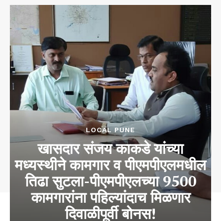
LOCAL PUNE
खासदार संजय काकडे यांच्या
मध्यस्थीने कामगार व पीएमपीएलमधील
तिढा सुटला-पीएमपीएलच्या 9500
कामगारांना पहिल्यांदाच मिळणार
दिवाळीपूर्वी बोनस!