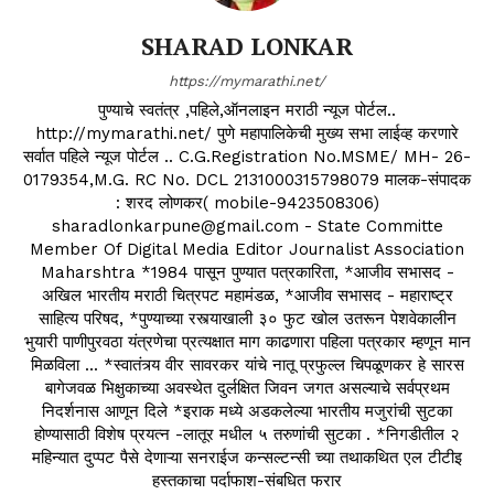
SHARAD LONKAR
https://mymarathi.net/
पुण्याचे स्वतंत्र ,पहिले,ऑनलाइन मराठी न्यूज पोर्टल..
http://mymarathi.net/ पुणे महापालिकेची मुख्य सभा लाईव्ह करणारे
सर्वात पहिले न्यूज पोर्टल .. C.G.Registration No.MSME/ MH- 26-
0179354,M.G. RC No. DCL 2131000315798079 मालक-संपादक
: शरद लोणकर( mobile-9423508306)
sharadlonkarpune@gmail.com - State Committe
Member Of Digital Media Editor Journalist Association
Maharshtra *1984 पासून पुण्यात पत्रकारिता, *आजीव सभासद -
अखिल भारतीय मराठी चित्रपट महामंडळ, *आजीव सभासद - महाराष्ट्र
साहित्य परिषद, *पुण्याच्या रस्त्याखाली ३० फुट खोल उतरून पेशवेकालीन
भुयारी पाणीपुरवठा यंत्रणेचा प्रत्यक्षात माग काढणारा पहिला पत्रकार म्हणून मान
मिळविला ... *स्वातंत्र्य वीर सावरकर यांचे नातू प्रफुल्ल चिपळूणकर हे सारस
बागेजवळ भिक्षुकाच्या अवस्थेत दुर्लक्षित जिवन जगत असल्याचे सर्वप्रथम
निदर्शनास आणून दिले *इराक मध्ये अडकलेल्या भारतीय मजुरांची सुटका
होण्यासाठी विशेष प्रयत्न -लातूर मधील ५ तरुणांची सुटका . *निगडीतील २
महिन्यात दुप्पट पैसे देणाऱ्या सनराईज कन्सल्टन्सी च्या तथाकथित एल टीटीइ
हस्तकाचा पर्दाफाश-संबधित फरार