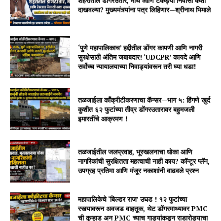
शहरातील डोंगरउतार, माथे आणि टेकड्या निवासी कशा
दाखवल्या? मुख्यमंत्र्यांना पत्र लिहिणार—श्रीनाथ भिमाले
‘पुणे महापालिकाच’ हद्दीतील डोंगर कापणी आणि नागरी
सुरक्षेसाठी अंतिम जबाबदार! ‘UDCPR’ कायदे आणि
सर्वोच्च न्यायालयाच्या निवाड्यांवरून तरी घ्या धडा!
तळजाईला काँक्रीटीकरणाचा कॅन्सर—भाग ५: हिंगणे खुर्द
कुशीत ६२ फुटांच्या तीव्र डोंगरउतारावर बहुमजली
इमारतींचे आक्रमण !
तळजाईतील जलप्रवाह, भूस्खलनाचा धोका आणि
नागरिकांची सुरक्षितता महत्वाची नाही काय? कॉन्टूर प्लॅन,
उपग्रह प्रतिमा आणि मंजूर नकाशांनी वाढवले प्रश्न
महापालिकेचे ‘बिल्डर राज’ उघड ! १२ फुटांच्या
रस्त्यावरून अवजड वाहतूक, थेट डोंगरमाथ्यावर PMC
ची कुऱ्हाड अन PMC च्याच गाड्यांकडून राडारोड्याचा