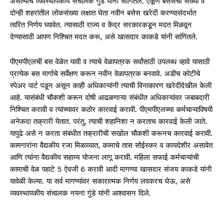
असल्याचे व्यवस्थापकीय संचालक गुंडे यांनी सांगितले. एकूण बसेसची संख्या व
दोन्ही शहरांतील लोकसंख्या लक्षात घेता नवीन बसेस खरेदी करण्यासंदर्भात
त्वरित निर्णय घ्यावेत. त्यासाठी राज्य व केंद्र सरकारकडून मदत मिळवून
देण्यासाठी आपण निश्चित मदत करू, असे खासदार काकडे यांनी सांगितले.
पीएमपीएलची बस वेळेत यावी व त्याचे वेळापत्रक सर्वांसाठी उपलब्ध व्हावे यासाठी
प्रत्येक बस मार्गाचे सर्वेक्षण करून नवीन वेळापत्रक बनवावे. अडीच कोटीचे
स्पेअर पार्ट पडून असून काही अधिकाऱ्यांनी त्याची विनाकारण खरेदीदेखील केली
आहे. यासंबंधी चौकशी करून दोषी आढळणाऱ्या संबंधीत अधिकाऱ्यांवर जबाबदारी
निश्चित करावी व त्यांच्यावर कठोर कारवाई करावी. पीएमपीएलच्या कर्मचाऱ्याविषयी
अनेकदा तक्रारी येतात. परंतु, त्याची शहानिशा न करताच कारवाई केली जाते.
यापुढे असे न करता संबंधीत तक्रारीची सखोल चौकशी करूनच कारवाई करावी.
कामगारांना वैद्यकीय रजा मिळाव्यात, कामाचे तास सोईस्कर व कायदेशीर असावेत
आणि त्यांना वैद्यकीय सहाय्य योजना लागू करावी. महिला सफाई कर्मचाऱ्यांची
कामाची वेळ पहाटे 5 ऐवजी 6 करावी आदी मागण्या खासदार संजय काकडे यांनी
यावेळी केल्या. या सर्व मागण्यांवर सकारात्मक निर्णय लवकरच घेऊ, असे
व्यवस्थापकीय संचालक नयना गुंडे यांनी आश्वासन दिले.