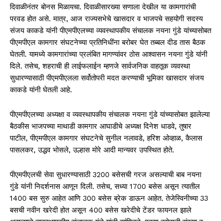
दिवाळीनंतर बोनस मिळायचा. दिवाळीसारख्या सणाला देखील या कामगारांची
परवड होत असे. मात्र, आज राज्यसभेचे खासदार व भाजपचे सहयोगी सदस्य
संजय काकडे यांनी पीएमपीएलच्या व्यवस्थापकीय संचालक नयना गुंडे यांच्यासोबत
पीएमपीएल कामगार संघटनेच्या प्रतिनिधींना बरोबर घेत तब्बल दीड तास बैठक
घेतली. यामध्ये कामगारांच्या प्रलंबित मागण्यांवर ठोस आश्वासन नयना गुंडे यांनी
दिले. तसेच, शहराची ही लाईफलाईन म्हणजे सार्वजनिक वाहतूक व्यवस्था
सुधारण्यासाठी पीएमपीएलला सर्वोतोपरी मदत करण्याची भूमिका खासदार संजय
काकडे यांनी घेतली आहे.
पीएमपीएलच्या अध्यक्षा व व्यवस्थापकीय संचालक नयना गुंडे यांच्यासोबत झालेल्या
बैठकीस भाजपच्या माथाडी कामगार आघाडीचे अध्यक्ष दिनेश धाडवे, तुषार
पाटील, पीएमपीएल कामगार संघटनेचे सुनील नलावडे, हरिश ओव्हाळ, कैलास
पासलकर, उद्धव भोसले, उल्हास मोरे आदी मान्यवर उपस्थित होते.
पीएमपीएलची सेवा सुधारण्यासाठी 3200 बसेसची गरज असल्याची बाब नयना
गुंडे यांनी निदर्शनास आणून दिली. तसेच, सध्या 1700 बसेस असून त्यातील
1400 बस सुरु आहेत आणि 300 बसेस ब्रेक डाऊन आहेत. तेजेस्विनीच्या 33
बसची नवीन खरेदी होत असून 400 बसेस खरेदीचे टेंडर फायनल झाले