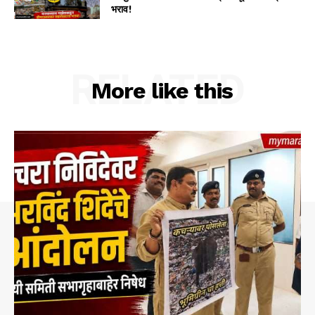
भराव!
RELATED
More like this