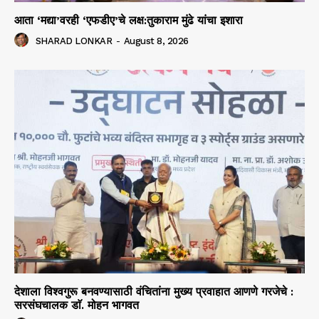
आता ‘मद्या’वरही ‘एफडीए’चे लक्ष:तुकाराम मुंढे यांचा इशारा
SHARAD LONKAR
-
August 8, 2026
देशाला विश्वगुरू बनवण्यासाठी वंचितांना मुख्य प्रवाहात आणणे गरजेचे :
सरसंघचालक डाॅ. मोहन भागवत