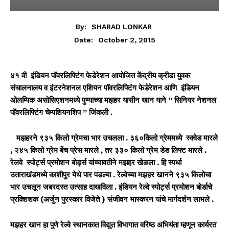
By:
SHARAD LONKAR
October 2, 2015
Date:
४१ वी इंडियन पॉवरलिफ्टिंग फेडेरेशन आयोजित केंद्रीय क्रीडा युवक
संचालनालय व इंटरनेशनल एशियन पॉवरलिफ्टिंग फेडेरेशन आणि इंडियन
ओलम्पिक असोसिएशनमध्ये पुण्याच्या मझहर यासीन खान याने ” सिनियर नेशनल
पॉवरलिफ्टिंग चेम्पशियनशिप ” जिंकली .
मझहरने ९३५ किलो ग्रेमचा भार उचलला . ३६०किलो ग्रेममध्ये स्क्वेड मारले
, २४५ किलो ग्रेम बेंच प्रेस मारले , तर ३३० किलो ग्रेम डेड लिफ्ट मारले .
रेलवे स्पोर्ट्स प्रमोशन बोर्ड्स यांच्यावतीने मझहर खेळला . हि स्पर्धा
उताराखंडमध्ये काशीपुर येथे पार पडल्या . रेल्वेच्या मझहर खानने ९३५ किलोचा
भार उचलून जबरदस्त उत्साह दाखविला . इंडियन रेल्वे स्पोर्ट्स प्रमोशन बोर्डाचे
प्रक्शिशक (अर्जुन पुरस्कार विजेते ) संजीवन भास्करन यांचे मार्गदर्शन लाभले .
मझहर खान हा पुणे रेल्वे स्थानकात विद्युत विभागात वरिष्ठ अभियंता म्हणून कार्यरत