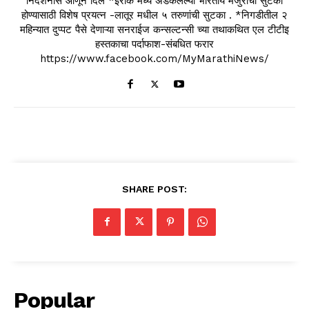
निदर्शनास आणून दिले *इराक मध्ये अडकलेल्या भारतीय मजुरांची सुटका
होण्यासाठी विशेष प्रयत्न -लातूर मधील ५ तरुणांची सुटका . *निगडीतील २
महिन्यात दुप्पट पैसे देणाऱ्या सनराईज कन्सल्टन्सी च्या तथाकथित एल टीटीइ
हस्तकाचा पर्दाफाश-संबधित फरार
https://www.facebook.com/MyMarathiNews/
SHARE POST:
Popular