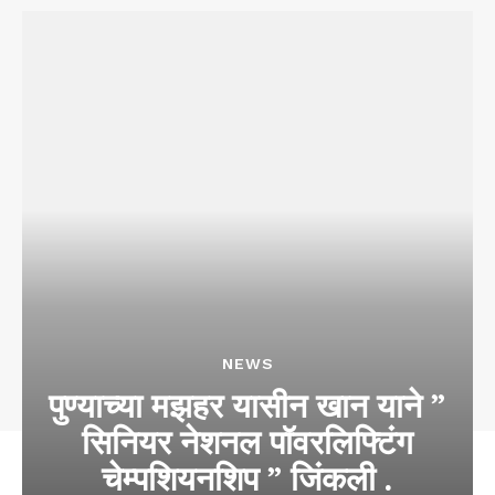
NEWS
पुण्याच्या मझहर यासीन खान याने ”
सिनियर नेशनल पॉवरलिफ्टिंग
चेम्पशियनशिप ” जिंकली .