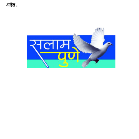
आहेत .