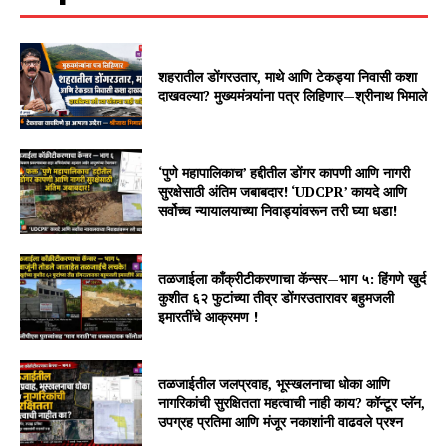
शहरातील डोंगरउतार, माथे आणि टेकड्या निवासी कशा
दाखवल्या? मुख्यमंत्र्यांना पत्र लिहिणार—श्रीनाथ भिमाले
‘पुणे महापालिकाच’ हद्दीतील डोंगर कापणी आणि नागरी
सुरक्षेसाठी अंतिम जबाबदार! ‘UDCPR’ कायदे आणि
सर्वोच्च न्यायालयाच्या निवाड्यांवरून तरी घ्या धडा!
तळजाईला काँक्रीटीकरणाचा कॅन्सर—भाग ५: हिंगणे खुर्द
कुशीत ६२ फुटांच्या तीव्र डोंगरउतारावर बहुमजली
इमारतींचे आक्रमण !
तळजाईतील जलप्रवाह, भूस्खलनाचा धोका आणि
नागरिकांची सुरक्षितता महत्वाची नाही काय? कॉन्टूर प्लॅन,
उपग्रह प्रतिमा आणि मंजूर नकाशांनी वाढवले प्रश्न