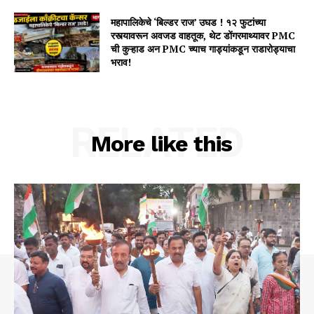
महापालिकेचे ‘बिल्डर राज’ उघड ! १२ फुटांच्या
रस्त्यावरून अवजड वाहतूक, थेट डोंगरमाथ्यावर PMC
ची कुऱ्हाड अन PMC च्याच गाड्यांकडून राडारोड्याचा
भराव!
RELATED
More like this