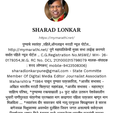
SHARAD LONKAR
https://mymarathi.net/
पुण्याचे स्वतंत्र ,पहिले,ऑनलाइन मराठी न्यूज पोर्टल..
http://mymarathi.net/ पुणे महापालिकेची मुख्य सभा लाईव्ह करणारे
सर्वात पहिले न्यूज पोर्टल .. C.G.Registration No.MSME/ MH- 26-
0179354,M.G. RC No. DCL 2131000315798079 मालक-संपादक
: शरद लोणकर( mobile-9423508306)
sharadlonkarpune@gmail.com - State Committe
Member Of Digital Media Editor Journalist Association
Maharshtra *1984 पासून पुण्यात पत्रकारिता, *आजीव सभासद -
अखिल भारतीय मराठी चित्रपट महामंडळ, *आजीव सभासद - महाराष्ट्र
साहित्य परिषद, *पुण्याच्या रस्त्याखाली ३० फुट खोल उतरून पेशवेकालीन
भुयारी पाणीपुरवठा यंत्रणेचा प्रत्यक्षात माग काढणारा पहिला पत्रकार म्हणून मान
मिळविला ... *स्वातंत्र्य वीर सावरकर यांचे नातू प्रफुल्ल चिपळूणकर हे सारस
बागेजवळ भिक्षुकाच्या अवस्थेत दुर्लक्षित जिवन जगत असल्याचे सर्वप्रथम