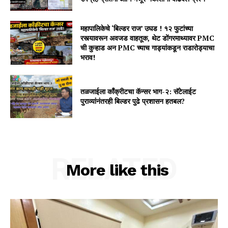
महापालिकेचे ‘बिल्डर राज’ उघड ! १२ फुटांच्या
रस्त्यावरून अवजड वाहतूक, थेट डोंगरमाथ्यावर PMC
ची कुऱ्हाड अन PMC च्याच गाड्यांकडून राडारोड्याचा
भराव!
तळजाईला कॉंक्रीटचा कॅन्सर भाग-२: सॅटेलाईट
पुराव्यांनंतरही बिल्डर पुढे प्रशासन हतबल?
RELATED
More like this