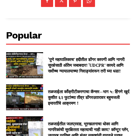
Popular
‘पुणे महापालिकाच’ हद्दीतील डोंगर कापणी आणि नागरी
सुरक्षेसाठी अंतिम जबाबदार! ‘UDCPR’ कायदे आणि
सर्वोच्च न्यायालयाच्या निवाड्यांवरून तरी घ्या धडा!
तळजाईला काँक्रीटीकरणाचा कॅन्सर—भाग ५: हिंगणे खुर्द
कुशीत ६२ फुटांच्या तीव्र डोंगरउतारावर बहुमजली
इमारतींचे आक्रमण !
तळजाईतील जलप्रवाह, भूस्खलनाचा धोका आणि
नागरिकांची सुरक्षितता महत्वाची नाही काय? कॉन्टूर प्लॅन,
उपग्रह प्रतिमा आणि मंजूर नकाशांनी वाढवले प्रश्न