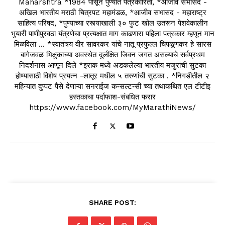
Maharshtra *1984 पासून पुण्यात पत्रकारिता, *आजीव सभासद -
अखिल भारतीय मराठी चित्रपट महामंडळ, *आजीव सभासद - महाराष्ट्र
साहित्य परिषद, *पुण्याच्या रस्त्याखाली ३० फुट खोल उतरून पेशवेकालीन
भुयारी पाणीपुरवठा यंत्रणेचा प्रत्यक्षात माग काढणारा पहिला पत्रकार म्हणून मान
मिळविला ... *स्वातंत्र्य वीर सावरकर यांचे नातू प्रफुल्ल चिपळूणकर हे सारस
बागेजवळ भिक्षुकाच्या अवस्थेत दुर्लक्षित जिवन जगत असल्याचे सर्वप्रथम
निदर्शनास आणून दिले *इराक मध्ये अडकलेल्या भारतीय मजुरांची सुटका
होण्यासाठी विशेष प्रयत्न -लातूर मधील ५ तरुणांची सुटका . *निगडीतील २
महिन्यात दुप्पट पैसे देणाऱ्या सनराईज कन्सल्टन्सी च्या तथाकथित एल टीटीइ
हस्तकाचा पर्दाफाश-संबधित फरार
https://www.facebook.com/MyMarathiNews/
SHARE POST: