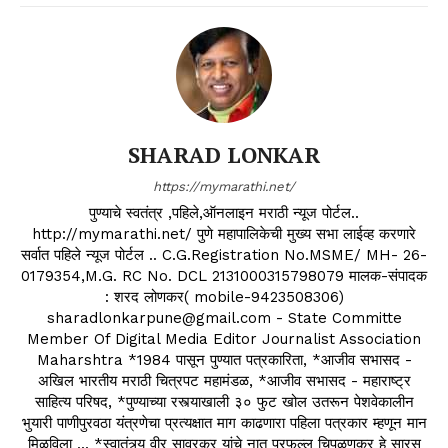
SHARAD LONKAR
https://mymarathi.net/
पुण्याचे स्वतंत्र ,पहिले,ऑनलाइन मराठी न्यूज पोर्टल..
http://mymarathi.net/ पुणे महापालिकेची मुख्य सभा लाईव्ह करणारे
सर्वात पहिले न्यूज पोर्टल .. C.G.Registration No.MSME/ MH- 26-
0179354,M.G. RC No. DCL 2131000315798079 मालक-संपादक
: शरद लोणकर( mobile-9423508306)
sharadlonkarpune@gmail.com - State Committe
Member Of Digital Media Editor Journalist Association
Maharshtra *1984 पासून पुण्यात पत्रकारिता, *आजीव सभासद -
अखिल भारतीय मराठी चित्रपट महामंडळ, *आजीव सभासद - महाराष्ट्र
साहित्य परिषद, *पुण्याच्या रस्त्याखाली ३० फुट खोल उतरून पेशवेकालीन
भुयारी पाणीपुरवठा यंत्रणेचा प्रत्यक्षात माग काढणारा पहिला पत्रकार म्हणून मान
मिळविला ... *स्वातंत्र्य वीर सावरकर यांचे नातू प्रफुल्ल चिपळूणकर हे सारस