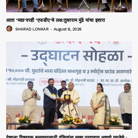
आता ‘मद्या’वरही ‘एफडीए’चे लक्ष:तुकाराम मुंढे यांचा इशारा
SHARAD LONKAR
-
August 8, 2026
देशाला विश्वगुरू बनवण्यासाठी वंचितांना मुख्य प्रवाहात आणणे गरजेचे :