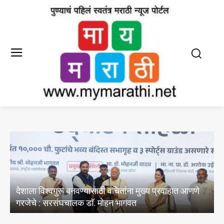
यासाठी वंचितांना मुख्य प्रवाहात आणणे
E20 पेट्रोल मधील पाण्याचे
ाॅ. मोहन भागवत
अस्तित्वासंबंधी तेल विपणन कंप