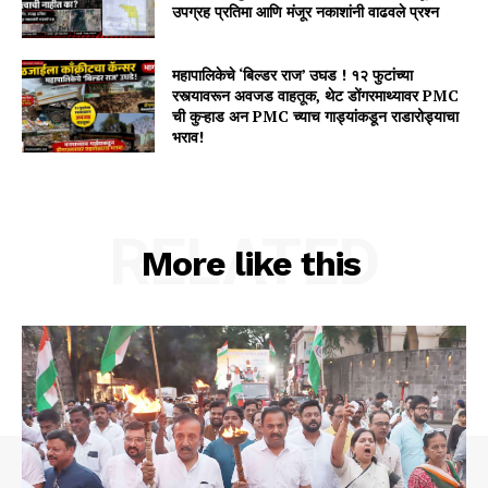
उपग्रह प्रतिमा आणि मंजूर नकाशांनी वाढवले प्रश्न
महापालिकेचे ‘बिल्डर राज’ उघड ! १२ फुटांच्या
रस्त्यावरून अवजड वाहतूक, थेट डोंगरमाथ्यावर PMC
ची कुऱ्हाड अन PMC च्याच गाड्यांकडून राडारोड्याचा
भराव!
RELATED
More like this