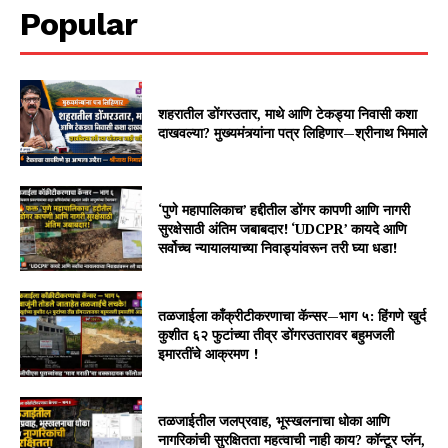
Popular
शहरातील डोंगरउतार, माथे आणि टेकड्या निवासी कशा
दाखवल्या? मुख्यमंत्र्यांना पत्र लिहिणार—श्रीनाथ भिमाले
‘पुणे महापालिकाच’ हद्दीतील डोंगर कापणी आणि नागरी
सुरक्षेसाठी अंतिम जबाबदार! ‘UDCPR’ कायदे आणि
सर्वोच्च न्यायालयाच्या निवाड्यांवरून तरी घ्या धडा!
तळजाईला काँक्रीटीकरणाचा कॅन्सर—भाग ५: हिंगणे खुर्द
कुशीत ६२ फुटांच्या तीव्र डोंगरउतारावर बहुमजली
इमारतींचे आक्रमण !
तळजाईतील जलप्रवाह, भूस्खलनाचा धोका आणि
नागरिकांची सुरक्षितता महत्वाची नाही काय? कॉन्टूर प्लॅन,