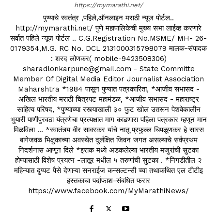
https://mymarathi.net/
पुण्याचे स्वतंत्र ,पहिले,ऑनलाइन मराठी न्यूज पोर्टल..
http://mymarathi.net/ पुणे महापालिकेची मुख्य सभा लाईव्ह करणारे
सर्वात पहिले न्यूज पोर्टल .. C.G.Registration No.MSME/ MH- 26-
0179354,M.G. RC No. DCL 2131000315798079 मालक-संपादक
: शरद लोणकर( mobile-9423508306)
sharadlonkarpune@gmail.com - State Committe
Member Of Digital Media Editor Journalist Association
Maharshtra *1984 पासून पुण्यात पत्रकारिता, *आजीव सभासद -
अखिल भारतीय मराठी चित्रपट महामंडळ, *आजीव सभासद - महाराष्ट्र
साहित्य परिषद, *पुण्याच्या रस्त्याखाली ३० फुट खोल उतरून पेशवेकालीन
भुयारी पाणीपुरवठा यंत्रणेचा प्रत्यक्षात माग काढणारा पहिला पत्रकार म्हणून मान
मिळविला ... *स्वातंत्र्य वीर सावरकर यांचे नातू प्रफुल्ल चिपळूणकर हे सारस
बागेजवळ भिक्षुकाच्या अवस्थेत दुर्लक्षित जिवन जगत असल्याचे सर्वप्रथम
निदर्शनास आणून दिले *इराक मध्ये अडकलेल्या भारतीय मजुरांची सुटका
होण्यासाठी विशेष प्रयत्न -लातूर मधील ५ तरुणांची सुटका . *निगडीतील २
महिन्यात दुप्पट पैसे देणाऱ्या सनराईज कन्सल्टन्सी च्या तथाकथित एल टीटीइ
हस्तकाचा पर्दाफाश-संबधित फरार
https://www.facebook.com/MyMarathiNews/