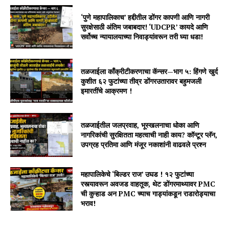
‘पुणे महापालिकाच’ हद्दीतील डोंगर कापणी आणि नागरी
सुरक्षेसाठी अंतिम जबाबदार! ‘UDCPR’ कायदे आणि
सर्वोच्च न्यायालयाच्या निवाड्यांवरून तरी घ्या धडा!
तळजाईला काँक्रीटीकरणाचा कॅन्सर—भाग ५: हिंगणे खुर्द
कुशीत ६२ फुटांच्या तीव्र डोंगरउतारावर बहुमजली
इमारतींचे आक्रमण !
तळजाईतील जलप्रवाह, भूस्खलनाचा धोका आणि
नागरिकांची सुरक्षितता महत्वाची नाही काय? कॉन्टूर प्लॅन,
उपग्रह प्रतिमा आणि मंजूर नकाशांनी वाढवले प्रश्न
महापालिकेचे ‘बिल्डर राज’ उघड ! १२ फुटांच्या
रस्त्यावरून अवजड वाहतूक, थेट डोंगरमाथ्यावर PMC
ची कुऱ्हाड अन PMC च्याच गाड्यांकडून राडारोड्याचा
भराव!