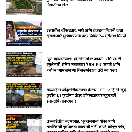
निवासी’चा खेळ
शहरातील डोंगरउतार, माथे आणि टेकड्या निवासी कशा
दाखवल्या? मुख्यमंत्र्यांना पत्र लिहिणार—श्रीनाथ भिमाले
‘पुणे महापालिकाच’ हद्दीतील डोंगर कापणी आणि नागरी
सुरक्षेसाठी अंतिम जबाबदार! ‘UDCPR’ कायदे आणि
सर्वोच्च न्यायालयाच्या निवाड्यांवरून तरी घ्या धडा!
तळजाईला काँक्रीटीकरणाचा कॅन्सर—भाग ५: हिंगणे खुर्द
कुशीत ६२ फुटांच्या तीव्र डोंगरउतारावर बहुमजली
इमारतींचे आक्रमण !
तळजाईतील जलप्रवाह, भूस्खलनाचा धोका आणि
नागरिकांची सुरक्षितता महत्वाची नाही काय? कॉन्टूर प्लॅन,