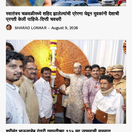
स्वातंत्र्य चळवळीमध्ये शहिद झालेल्यांची प्रेरणा घेवून युवकांनी देशाची
प्रगती केली पाहिजे-दिप्ती चवधरी
SHARAD LONKAR
-
August 9, 2026
श्रीमंत भाऊसाहेब रंगारी गणपतीच्या १३५ व्या उत्सवाची सुरुवात