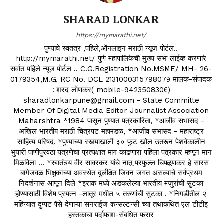
SHARAD LONKAR
https://mymarathi.net/
पुण्याचे स्वतंत्र ,पहिले,ऑनलाइन मराठी न्यूज पोर्टल..
http://mymarathi.net/ पुणे महापालिकेची मुख्य सभा लाईव्ह करणारे
सर्वात पहिले न्यूज पोर्टल .. C.G.Registration No.MSME/ MH- 26-
0179354,M.G. RC No. DCL 2131000315798079 मालक-संपादक
: शरद लोणकर( mobile-9423508306)
sharadlonkarpune@gmail.com - State Committe
Member Of Digital Media Editor Journalist Association
Maharshtra *1984 पासून पुण्यात पत्रकारिता, *आजीव सभासद -
अखिल भारतीय मराठी चित्रपट महामंडळ, *आजीव सभासद - महाराष्ट्र
साहित्य परिषद, *पुण्याच्या रस्त्याखाली ३० फुट खोल उतरून पेशवेकालीन
भुयारी पाणीपुरवठा यंत्रणेचा प्रत्यक्षात माग काढणारा पहिला पत्रकार म्हणून मान
मिळविला ... *स्वातंत्र्य वीर सावरकर यांचे नातू प्रफुल्ल चिपळूणकर हे सारस
बागेजवळ भिक्षुकाच्या अवस्थेत दुर्लक्षित जिवन जगत असल्याचे सर्वप्रथम
निदर्शनास आणून दिले *इराक मध्ये अडकलेल्या भारतीय मजुरांची सुटका
होण्यासाठी विशेष प्रयत्न -लातूर मधील ५ तरुणांची सुटका . *निगडीतील २
महिन्यात दुप्पट पैसे देणाऱ्या सनराईज कन्सल्टन्सी च्या तथाकथित एल टीटीइ
हस्तकाचा पर्दाफाश-संबधित फरार