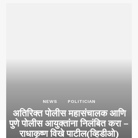
NEWS
POLITICIAN
अतिरिक्त पोलीस महासंचालक आणि
पुणे पोलीस आयुक्तांना निलंबित करा –
राधाकृष्ण विखे पाटील(व्हिडीओ)