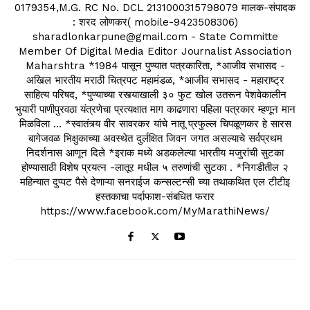
0179354,M.G. RC No. DCL 2131000315798079 मालक-संपादक
: शरद लोणकर( mobile-9423508306)
sharadlonkarpune@gmail.com - State Committe
Member Of Digital Media Editor Journalist Association
Maharshtra *1984 पासून पुण्यात पत्रकारिता, *आजीव सभासद -
अखिल भारतीय मराठी चित्रपट महामंडळ, *आजीव सभासद - महाराष्ट्र
साहित्य परिषद, *पुण्याच्या रस्त्याखाली ३० फुट खोल उतरून पेशवेकालीन
भुयारी पाणीपुरवठा यंत्रणेचा प्रत्यक्षात माग काढणारा पहिला पत्रकार म्हणून मान
मिळविला ... *स्वातंत्र्य वीर सावरकर यांचे नातू प्रफुल्ल चिपळूणकर हे सारस
बागेजवळ भिक्षुकाच्या अवस्थेत दुर्लक्षित जिवन जगत असल्याचे सर्वप्रथम
निदर्शनास आणून दिले *इराक मध्ये अडकलेल्या भारतीय मजुरांची सुटका
होण्यासाठी विशेष प्रयत्न -लातूर मधील ५ तरुणांची सुटका . *निगडीतील २
महिन्यात दुप्पट पैसे देणाऱ्या सनराईज कन्सल्टन्सी च्या तथाकथित एल टीटीइ
हस्तकाचा पर्दाफाश-संबधित फरार
https://www.facebook.com/MyMarathiNews/