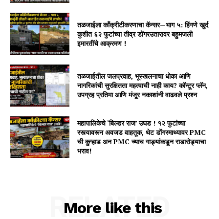
तळजाईला काँक्रीटीकरणाचा कॅन्सर—भाग ५: हिंगणे खुर्द
कुशीत ६२ फुटांच्या तीव्र डोंगरउतारावर बहुमजली
इमारतींचे आक्रमण !
तळजाईतील जलप्रवाह, भूस्खलनाचा धोका आणि
नागरिकांची सुरक्षितता महत्वाची नाही काय? कॉन्टूर प्लॅन,
उपग्रह प्रतिमा आणि मंजूर नकाशांनी वाढवले प्रश्न
महापालिकेचे ‘बिल्डर राज’ उघड ! १२ फुटांच्या
रस्त्यावरून अवजड वाहतूक, थेट डोंगरमाथ्यावर PMC
ची कुऱ्हाड अन PMC च्याच गाड्यांकडून राडारोड्याचा
भराव!
RELATED
More like this