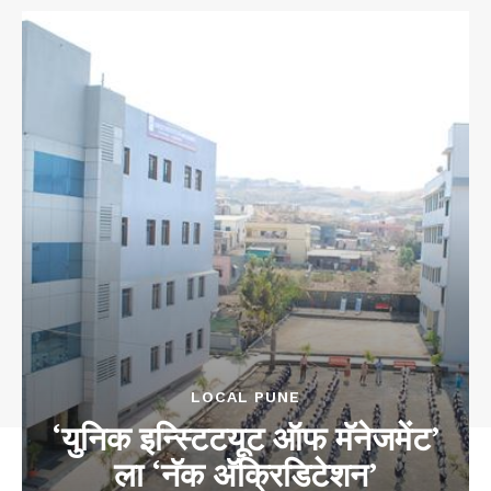
LOCAL PUNE
‘युनिक इन्स्टिटयूट ऑफ मॅनेजमेंट’
ला ‘नॅक अ‍ॅक्रिडिटेशन’