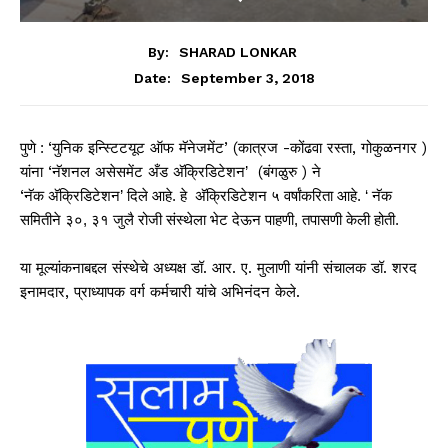
By:
SHARAD LONKAR
September 3, 2018
Date:
पुणे :
‘युनिक इन्स्टिटयूट ऑफ मॅनेजमेंट’ (कात्रज -कोंढवा रस्ता, गोकुळनगर )
यांना ‘नॅशनल असेसमेंट अँड
अ‍ॅक्रिडिटेशन’
(बंगळुरु ) ने
‘नॅक
अ‍ॅक्रिडिटेशन’ दिले आहे. हे
अ‍ॅक्रिडिटेशन ५ वर्षांकरिता आहे. ‘ नॅक
समितीने ३०, ३१ जुलै रोजी संस्थेला भेट देऊन पाहणी, तपासणी केली होती.
या मूल्यांकनाबद्दल संस्थेचे अध्यक्ष डॉ. आर. ए. मुलाणी यांनी संचालक डॉ. शरद
इनामदार, प्राध्यापक वर्ग कर्मचारी यांचे अभिनंदन केले.