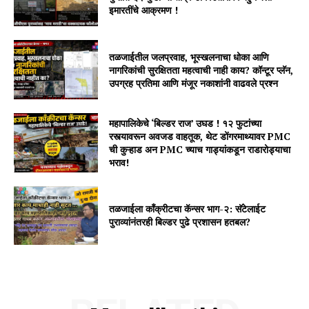
इमारतींचे आक्रमण !
तळजाईतील जलप्रवाह, भूस्खलनाचा धोका आणि
नागरिकांची सुरक्षितता महत्वाची नाही काय? कॉन्टूर प्लॅन,
उपग्रह प्रतिमा आणि मंजूर नकाशांनी वाढवले प्रश्न
महापालिकेचे ‘बिल्डर राज’ उघड ! १२ फुटांच्या
रस्त्यावरून अवजड वाहतूक, थेट डोंगरमाथ्यावर PMC
ची कुऱ्हाड अन PMC च्याच गाड्यांकडून राडारोड्याचा
भराव!
तळजाईला कॉंक्रीटचा कॅन्सर भाग-२: सॅटेलाईट
पुराव्यांनंतरही बिल्डर पुढे प्रशासन हतबल?