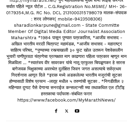
http://mymarathi.net/ पुणे महापालिकेची मुख्य सभा लाईव्ह करणारे
सर्वात पहिले न्यूज पोर्टल .. C.G.Registration No.MSME/ MH- 26-
0179354,M.G. RC No. DCL 2131000315798079 मालक-संपादक
: शरद लोणकर( mobile-9423508306)
sharadlonkarpune@gmail.com - State Committe
Member Of Digital Media Editor Journalist Association
Maharshtra *1984 पासून पुण्यात पत्रकारिता, *आजीव सभासद -
अखिल भारतीय मराठी चित्रपट महामंडळ, *आजीव सभासद - महाराष्ट्र
साहित्य परिषद, *पुण्याच्या रस्त्याखाली ३० फुट खोल उतरून पेशवेकालीन
भुयारी पाणीपुरवठा यंत्रणेचा प्रत्यक्षात माग काढणारा पहिला पत्रकार म्हणून मान
मिळविला ... *स्वातंत्र्य वीर सावरकर यांचे नातू प्रफुल्ल चिपळूणकर हे सारस
बागेजवळ भिक्षुकाच्या अवस्थेत दुर्लक्षित जिवन जगत असल्याचे सर्वप्रथम
निदर्शनास आणून दिले *इराक मध्ये अडकलेल्या भारतीय मजुरांची सुटका
होण्यासाठी विशेष प्रयत्न -लातूर मधील ५ तरुणांची सुटका . *निगडीतील २
महिन्यात दुप्पट पैसे देणाऱ्या सनराईज कन्सल्टन्सी च्या तथाकथित एल टीटीइ
हस्तकाचा पर्दाफाश-संबधित फरार
https://www.facebook.com/MyMarathiNews/