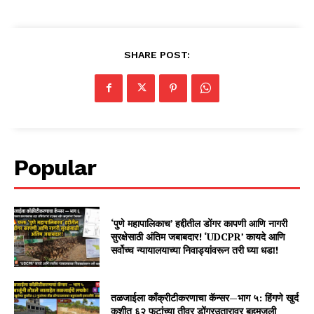
SHARE POST:
Popular
‘पुणे महापालिकाच’ हद्दीतील डोंगर कापणी आणि नागरी
सुरक्षेसाठी अंतिम जबाबदार! ‘UDCPR’ कायदे आणि
सर्वोच्च न्यायालयाच्या निवाड्यांवरून तरी घ्या धडा!
तळजाईला काँक्रीटीकरणाचा कॅन्सर—भाग ५: हिंगणे खुर्द
कुशीत ६२ फुटांच्या तीव्र डोंगरउतारावर बहुमजली