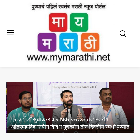
प्राचार्य डॉ.सुधाकरराव जाधवर करंडक राज्यस्तरीय
आंतरमहाविद्यालयीन विविध गुणदर्शन तीन दिवसीय स्पर्धा पुण्यात
व