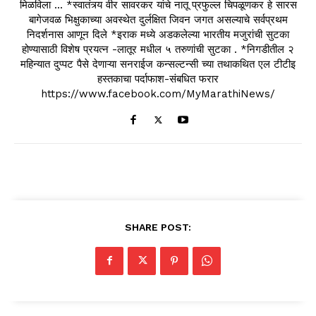
मिळविला ... *स्वातंत्र्य वीर सावरकर यांचे नातू प्रफुल्ल चिपळूणकर हे सारस
बागेजवळ भिक्षुकाच्या अवस्थेत दुर्लक्षित जिवन जगत असल्याचे सर्वप्रथम
निदर्शनास आणून दिले *इराक मध्ये अडकलेल्या भारतीय मजुरांची सुटका
होण्यासाठी विशेष प्रयत्न -लातूर मधील ५ तरुणांची सुटका . *निगडीतील २
महिन्यात दुप्पट पैसे देणाऱ्या सनराईज कन्सल्टन्सी च्या तथाकथित एल टीटीइ
हस्तकाचा पर्दाफाश-संबधित फरार
https://www.facebook.com/MyMarathiNews/
SHARE POST: