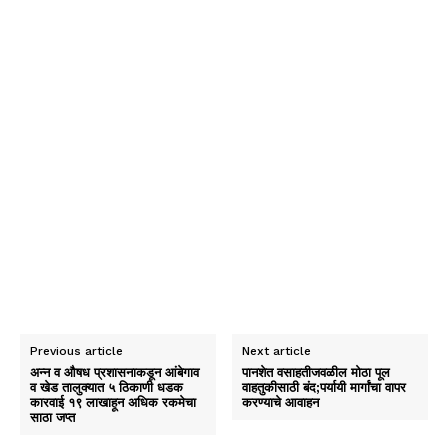
Previous article
Next article
अन्न व औषध प्रशासनाकडून आंबेगाव
पानशेत वसाहतीजवळील मोठा पूल
व खेड तालुक्यात ५ ठिकाणी धडक
वाहतुकीसाठी बंद;पर्यायी मार्गांचा वापर
कारवाई १९ लाखाहून अधिक रकमेचा
करण्याचे आवाहन
साठा जप्त