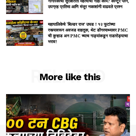
नागरिकांची सुरक्षितता महत्वाची नाही काय? कॉन्टूर प्लॅन,
उपग्रह प्रतिमा आणि मंजूर नकाशांनी वाढवले प्रश्न
महापालिकेचे ‘बिल्डर राज’ उघड ! १२ फुटांच्या
रस्त्यावरून अवजड वाहतूक, थेट डोंगरमाथ्यावर PMC
ची कुऱ्हाड अन PMC च्याच गाड्यांकडून राडारोड्याचा
भराव!
RELATED
More like this