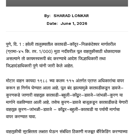
By:
SHARAD LONKAR
June 1, 2026
Date:
पुणे, दि. 1 : हवेली तालुक्यातील कातवडी–कॉदूर–निळकंठेश्वर मार्गावरील
(ग्रामा-४५ कि. तर. 1/000) मुठा नदीवरील पूल वाहतुकीसाठी धोकादायक
असल्याने तो कायमस्वरूपी बंद करण्याचे आदेश जिल्हाधिकारी तथा
जिल्हादंडाधिकारी पुणे यांनी जारी केले आहेत.
मोटार वाहन कायदा १९८८ च्या कलम ११५ अंतर्गत प्राप्त अधिकारांचा वापर
करून हा निर्णय घेण्यात आला आहे. पूल बंद झाल्यामुळे कातवडीकडून डावजे–
कुरणकडे जाणारी वाहतूक कातवडी–बहुली–कोंढूर–डावजे–जांभळी–कुरण या
मार्गाने वळविण्यात आली आहे. तसेच कुरण–डावजे बाजूकडून कातवडीकडे येणारी
वाहतूक कुरण–जांभळी–डावजे – कोंढूर–बहुली–कातवडी या पर्यायी मार्गाचा
वापर करण्यात यावा.
वाहतुकीची सुरक्षितता लक्षात घेऊन संबंधित ठिकाणी मजबूत बॅरिकेडिंग करण्याच्या