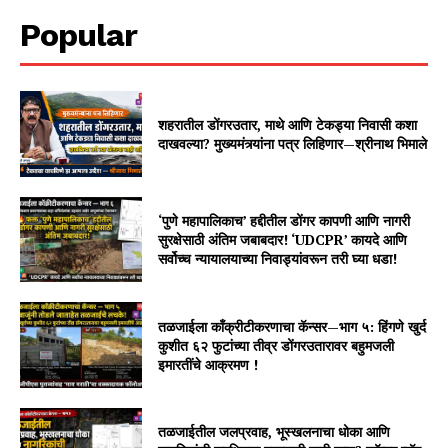
Popular
शहरातील डोंगरउतार, माथे आणि टेकड्या निवासी कशा
दाखवल्या? मुख्यमंत्र्यांना पत्र लिहिणार—श्रीनाथ भिमाले
‘पुणे महापालिकाच’ हद्दीतील डोंगर कापणी आणि नागरी
सुरक्षेसाठी अंतिम जबाबदार! ‘UDCPR’ कायदे आणि
सर्वोच्च न्यायालयाच्या निवाड्यांवरून तरी घ्या धडा!
तळजाईला काँक्रीटीकरणाचा कॅन्सर—भाग ५: हिंगणे खुर्द
कुशीत ६२ फुटांच्या तीव्र डोंगरउतारावर बहुमजली
इमारतींचे आक्रमण !
तळजाईतील जलप्रवाह, भूस्खलनाचा धोका आणि