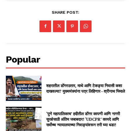
SHARE POST:
Popular
शहरातील डोंगरउतार, माथे आणि टेकड्या निवासी कशा
दाखवल्या? मुख्यमंत्र्यांना पत्र लिहिणार—श्रीनाथ भिमाले
‘पुणे महापालिकाच’ हद्दीतील डोंगर कापणी आणि नागरी
सुरक्षेसाठी अंतिम जबाबदार! ‘UDCPR’ कायदे आणि
सर्वोच्च न्यायालयाच्या निवाड्यांवरून तरी घ्या धडा!