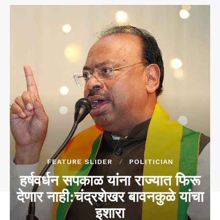
FEATURE SLIDER
POLITICIAN
हर्षवर्धन सपकाळ यांना राज्यात फिरू
देणार नाही:चंद्रशेखर बावनकुळे यांचा
इशारा