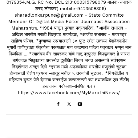
0179354,M.G. RC No. DCL 2131000315798079 मालक-संपादक
: शरद लोणकर( mobile-9423508306)
sharadlonkarpune@gmail.com - State Committe
Member Of Digital Media Editor Journalist Association
Maharshtra *1984 पासून पुण्यात पत्रकारिता, *आजीव सभासद -
अखिल भारतीय मराठी चित्रपट महामंडळ, *आजीव सभासद - महाराष्ट्र
साहित्य परिषद, *पुण्याच्या रस्त्याखाली ३० फुट खोल उतरून पेशवेकालीन
भुयारी पाणीपुरवठा यंत्रणेचा प्रत्यक्षात माग काढणारा पहिला पत्रकार म्हणून मान
मिळविला ... *स्वातंत्र्य वीर सावरकर यांचे नातू प्रफुल्ल चिपळूणकर हे सारस
बागेजवळ भिक्षुकाच्या अवस्थेत दुर्लक्षित जिवन जगत असल्याचे सर्वप्रथम
निदर्शनास आणून दिले *इराक मध्ये अडकलेल्या भारतीय मजुरांची सुटका
होण्यासाठी विशेष प्रयत्न -लातूर मधील ५ तरुणांची सुटका . *निगडीतील २
महिन्यात दुप्पट पैसे देणाऱ्या सनराईज कन्सल्टन्सी च्या तथाकथित एल टीटीइ
हस्तकाचा पर्दाफाश-संबधित फरार
https://www.facebook.com/MyMarathiNews/