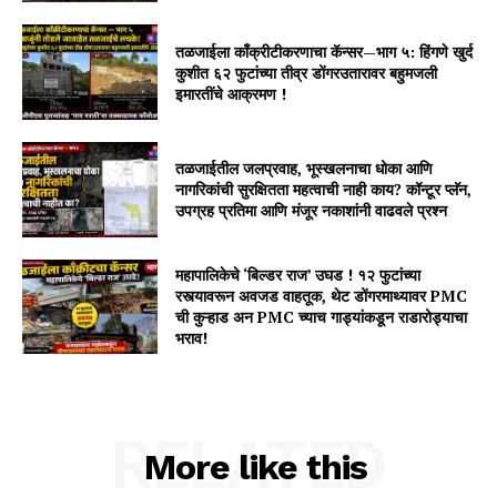
तळजाईला काँक्रीटीकरणाचा कॅन्सर—भाग ५: हिंगणे खुर्द
कुशीत ६२ फुटांच्या तीव्र डोंगरउतारावर बहुमजली
इमारतींचे आक्रमण !
तळजाईतील जलप्रवाह, भूस्खलनाचा धोका आणि
नागरिकांची सुरक्षितता महत्वाची नाही काय? कॉन्टूर प्लॅन,
उपग्रह प्रतिमा आणि मंजूर नकाशांनी वाढवले प्रश्न
महापालिकेचे ‘बिल्डर राज’ उघड ! १२ फुटांच्या
रस्त्यावरून अवजड वाहतूक, थेट डोंगरमाथ्यावर PMC
ची कुऱ्हाड अन PMC च्याच गाड्यांकडून राडारोड्याचा
भराव!
RELATED
More like this