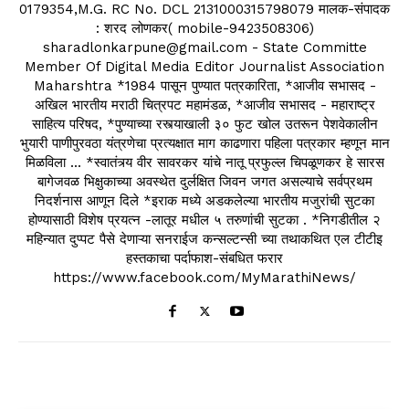
0179354,M.G. RC No. DCL 2131000315798079 मालक-संपादक
: शरद लोणकर( mobile-9423508306)
sharadlonkarpune@gmail.com - State Committe
Member Of Digital Media Editor Journalist Association
Maharshtra *1984 पासून पुण्यात पत्रकारिता, *आजीव सभासद -
अखिल भारतीय मराठी चित्रपट महामंडळ, *आजीव सभासद - महाराष्ट्र
साहित्य परिषद, *पुण्याच्या रस्त्याखाली ३० फुट खोल उतरून पेशवेकालीन
भुयारी पाणीपुरवठा यंत्रणेचा प्रत्यक्षात माग काढणारा पहिला पत्रकार म्हणून मान
मिळविला ... *स्वातंत्र्य वीर सावरकर यांचे नातू प्रफुल्ल चिपळूणकर हे सारस
बागेजवळ भिक्षुकाच्या अवस्थेत दुर्लक्षित जिवन जगत असल्याचे सर्वप्रथम
निदर्शनास आणून दिले *इराक मध्ये अडकलेल्या भारतीय मजुरांची सुटका
होण्यासाठी विशेष प्रयत्न -लातूर मधील ५ तरुणांची सुटका . *निगडीतील २
महिन्यात दुप्पट पैसे देणाऱ्या सनराईज कन्सल्टन्सी च्या तथाकथित एल टीटीइ
हस्तकाचा पर्दाफाश-संबधित फरार
https://www.facebook.com/MyMarathiNews/