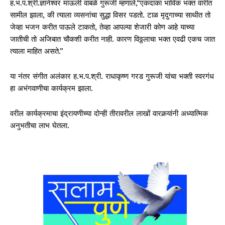
ह.भ.प.श्री.ज्ञानेश्‍वर माऊली वाबळे गुरूजी म्हणाले,“एकदाका भाविक भक्त वारीत
सामील झाला, की त्याला व्यसनांचा सुद्धा विसर पडतो. टाळ मृदुगाच्या साथीत तो
जेव्हा भजन करीत पाऊले टाकतो, तेव्हा आपल्या शेजारी कोण आहे याच्या
जातीची तो अजिबात चौकशी करीत नाही. कारण विठ्ठलाचा भक्त एवढी एकच जात
त्याला माहित असते.”
या नंतर संगीत अलंकार ह.भ.प.श्री. राधाकृष्ण गरड गुरूजी यांचा भक्ती स्वरगंध
हा अभंगवाणीचा कार्यक्रम झाला.
वरील कार्यक्रमाचा इंद्रायणीच्या दोन्ही तीरावरील लाखों वारकर्‍यांनी अध्यात्मिक
अनुभतीचा लाभ घेतला.