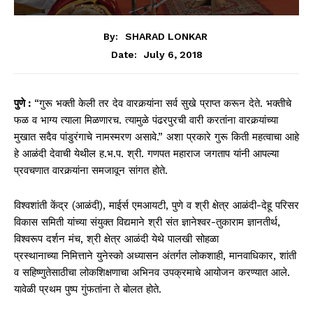
By:
SHARAD LONKAR
July 6, 2018
Date:
पुणे :
“गुरू भक्ती केली तर देव वारकर्‍यांना सर्व सुखे प्राप्त करून देते. भक्तीचे
फळ व भाग्य त्याला मिळणारच. त्यामुळे पंढरपुरची वारी करतांना वारकर्‍यांच्या
मुखात सदैव पांडुरंगाचे नामस्मरण असावे.” अशा प्रकारे गुरू किती महत्वाचा आहे
हे आळंदी देवाची येथील ह.भ.प. श्री. गणपत महाराज जगताप यांनी आपल्या
प्रवचणात वारकर्‍यांना समजावून सांगत होते.
विश्‍वशांती केंद्र (आळंदी), माईर्स एमआयटी, पुणे व श्री क्षेत्र आळंदी-देहू परिसर
विकास समिती यांच्या संयुक्त विद्यमाने श्री संत ज्ञानेश्‍वर-तुकाराम ज्ञानतीर्थ,
विश्‍वरूप दर्शन मंच, श्री क्षेत्र आळंदी येथे पालखी सोहळा
प्रस्थानाच्या निमित्ताने युनेस्को अध्यासन अंतर्गत लोकशाही, मानवाधिकार, शांती
व सहिष्णुतेसाठीचा लोकशिक्षणाचा अभिनव उपक्रमाचे आयोजन करण्यात आले.
यावेळी प्रथम पुष्प गुंफतांना ते बोलत होते.