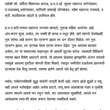
यावेळी सौ. उर्मिला विश्‍वनाथ कराड, ह.भ.प.डॉ. सुदाम महाराज पानेगांवकर,
पं.उध्दवबापू आपेगांवकर, श्रीमती उषाताई जोगळेकर, महेश महाराज नलावडे, व
श्री. शालीकराम खंदारे हे उपस्थित होते.
ह.भ.प.श्री.गणपत महाराज जगताप म्हणाले, गुरूचा महिमा अपरंपार आहे.
अंतःकरण शुध्द असेल, तर भक्ती ही सरळ व मधुर होते. खरे म्हणजे देवापेक्षाही
गुरू श्रेष्ठ आहे कारण देव प्रसन्न झाला तर धन दौलत मिळेल. पण गुरू
प्रसन्न झाला, तर प्रत्यक्ष देवच प्राप्त करून देईल. गुरू आपल्या हदयात
असेल, तर या संसाराच्या चक्रातून तो आपली सुटका करेल. त्यासाठी विविकाने
त्याच्या बद्दल विशेष आदराने वागावे. तो आपल्या डोळ्यात झणझणीत अंजन घालतो
त्यामुळे आपल्या दृष्टीला चांगली दिशा मिळते. त्यातून जमीनीत दडलेल्या ज्ञानरूपी
द्रव्याचा ठेवा दिसू लागतो. त्याच्या कृपेने आपले सर्व हेतू पूर्ण होतात.
तसेच, पर्यावरणाविषयी सुद्धा संतांनी जागृती केली आहे. त्यांना झाडे झुडपे व पशू
पक्षी आपले नातेवाईक आहेत असेच वाटते. जणू काय आकाशाचा मंडप व पृथ्वीचे
आसन यामध्ये आपले मन रमुन जाते. वार आपल्याला सुखवितो. आपले मन
आपोआपच स्वतःशी संवाद करून देवाच्या भक्तीकडे वळते.