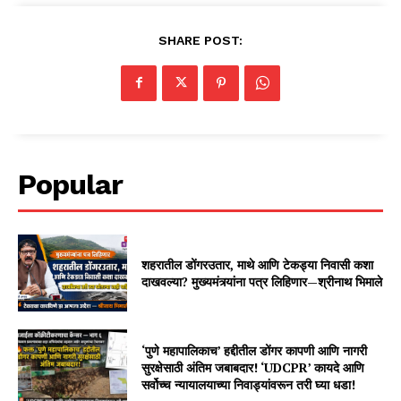
SHARE POST:
Popular
शहरातील डोंगरउतार, माथे आणि टेकड्या निवासी कशा
दाखवल्या? मुख्यमंत्र्यांना पत्र लिहिणार—श्रीनाथ भिमाले
‘पुणे महापालिकाच’ हद्दीतील डोंगर कापणी आणि नागरी
सुरक्षेसाठी अंतिम जबाबदार! ‘UDCPR’ कायदे आणि
सर्वोच्च न्यायालयाच्या निवाड्यांवरून तरी घ्या धडा!