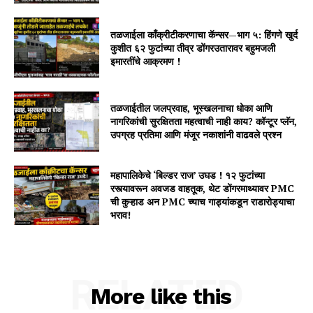
तळजाईला काँक्रीटीकरणाचा कॅन्सर—भाग ५: हिंगणे खुर्द
कुशीत ६२ फुटांच्या तीव्र डोंगरउतारावर बहुमजली
इमारतींचे आक्रमण !
तळजाईतील जलप्रवाह, भूस्खलनाचा धोका आणि
नागरिकांची सुरक्षितता महत्वाची नाही काय? कॉन्टूर प्लॅन,
उपग्रह प्रतिमा आणि मंजूर नकाशांनी वाढवले प्रश्न
महापालिकेचे ‘बिल्डर राज’ उघड ! १२ फुटांच्या
रस्त्यावरून अवजड वाहतूक, थेट डोंगरमाथ्यावर PMC
ची कुऱ्हाड अन PMC च्याच गाड्यांकडून राडारोड्याचा
भराव!
RELATED
More like this