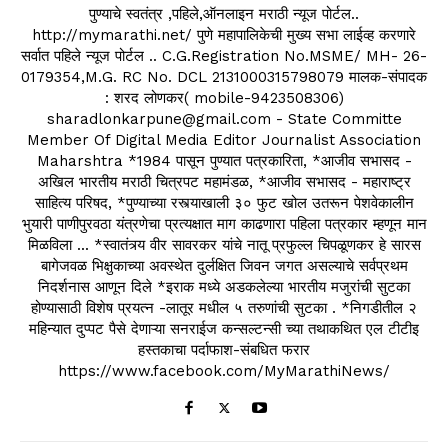
पुण्याचे स्वतंत्र ,पहिले,ऑनलाइन मराठी न्यूज पोर्टल..
http://mymarathi.net/ पुणे महापालिकेची मुख्य सभा लाईव्ह करणारे
सर्वात पहिले न्यूज पोर्टल .. C.G.Registration No.MSME/ MH- 26-
0179354,M.G. RC No. DCL 2131000315798079 मालक-संपादक
: शरद लोणकर( mobile-9423508306)
sharadlonkarpune@gmail.com - State Committe
Member Of Digital Media Editor Journalist Association
Maharshtra *1984 पासून पुण्यात पत्रकारिता, *आजीव सभासद -
अखिल भारतीय मराठी चित्रपट महामंडळ, *आजीव सभासद - महाराष्ट्र
साहित्य परिषद, *पुण्याच्या रस्त्याखाली ३० फुट खोल उतरून पेशवेकालीन
भुयारी पाणीपुरवठा यंत्रणेचा प्रत्यक्षात माग काढणारा पहिला पत्रकार म्हणून मान
मिळविला ... *स्वातंत्र्य वीर सावरकर यांचे नातू प्रफुल्ल चिपळूणकर हे सारस
बागेजवळ भिक्षुकाच्या अवस्थेत दुर्लक्षित जिवन जगत असल्याचे सर्वप्रथम
निदर्शनास आणून दिले *इराक मध्ये अडकलेल्या भारतीय मजुरांची सुटका
होण्यासाठी विशेष प्रयत्न -लातूर मधील ५ तरुणांची सुटका . *निगडीतील २
महिन्यात दुप्पट पैसे देणाऱ्या सनराईज कन्सल्टन्सी च्या तथाकथित एल टीटीइ
हस्तकाचा पर्दाफाश-संबधित फरार
https://www.facebook.com/MyMarathiNews/