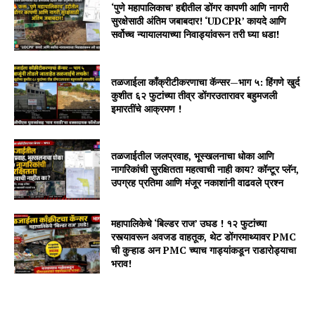
‘पुणे महापालिकाच’ हद्दीतील डोंगर कापणी आणि नागरी
सुरक्षेसाठी अंतिम जबाबदार! ‘UDCPR’ कायदे आणि
सर्वोच्च न्यायालयाच्या निवाड्यांवरून तरी घ्या धडा!
तळजाईला काँक्रीटीकरणाचा कॅन्सर—भाग ५: हिंगणे खुर्द
कुशीत ६२ फुटांच्या तीव्र डोंगरउतारावर बहुमजली
इमारतींचे आक्रमण !
तळजाईतील जलप्रवाह, भूस्खलनाचा धोका आणि
नागरिकांची सुरक्षितता महत्वाची नाही काय? कॉन्टूर प्लॅन,
उपग्रह प्रतिमा आणि मंजूर नकाशांनी वाढवले प्रश्न
महापालिकेचे ‘बिल्डर राज’ उघड ! १२ फुटांच्या
रस्त्यावरून अवजड वाहतूक, थेट डोंगरमाथ्यावर PMC
ची कुऱ्हाड अन PMC च्याच गाड्यांकडून राडारोड्याचा
भराव!