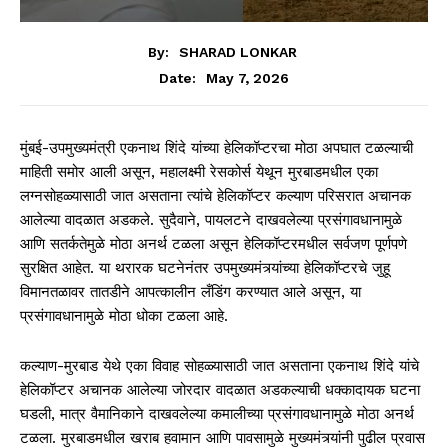
By:
SHARAD LONKAR
May 7, 2026
Date:
मुंबई-उपमुख्यमंत्री एकनाथ शिंदे यांच्या हेलिकॉप्टरचा मोठा अपघात टळल्याची
माहिती समोर आली असून, महालक्ष्मी रेसकोर्स येथून मुरबाडमधील एका
लग्नसोहळ्यासाठी जात असताना त्यांचे हेलिकॉप्टर कल्याण परिसरात अचानक
आलेल्या वादळात अडकले. सुदैवाने, पायलटने दाखवलेल्या प्रसंगावधानामुळे
आणि सतर्कतेमुळे मोठा अनर्थ टळला असून हेलिकॉप्टरमधील सर्वजण पूर्णपणे
सुरक्षित आहेत. या थरारक घटनेनंतर उपमुख्यमंत्र्यांच्या हेलिकॉप्टरचे जुहू
विमानतळावर तातडीने आपत्कालीन लँडिंग करण्यात आले असून, या
प्रसंगावधानामुळे मोठा धोका टळला आहे.
कल्याण-मुरबाड येथे एका विवाह सोहळ्यासाठी जात असताना एकनाथ शिंदे यांचे
हेलिकॉप्टर अचानक आलेल्या जोरदार वादळात अडकल्याची धक्कादायक घटना
घडली, मात्र वैमानिकाने दाखवलेल्या कमालीच्या प्रसंगावधानामुळे मोठा अनर्थ
टळला. मुरबाडमधील खराब हवामान आणि पावसामुळे मुख्यमंत्र्यांनी पुढील प्रवास