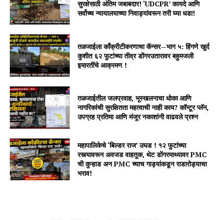
सुरक्षेसाठी अंतिम जबाबदार! ‘UDCPR’ कायदे आणि
सर्वोच्च न्यायालयाच्या निवाड्यांवरून तरी घ्या धडा!
तळजाईला काँक्रीटीकरणाचा कॅन्सर—भाग ५: हिंगणे खुर्द
कुशीत ६२ फुटांच्या तीव्र डोंगरउतारावर बहुमजली
इमारतींचे आक्रमण !
तळजाईतील जलप्रवाह, भूस्खलनाचा धोका आणि
नागरिकांची सुरक्षितता महत्वाची नाही काय? कॉन्टूर प्लॅन,
उपग्रह प्रतिमा आणि मंजूर नकाशांनी वाढवले प्रश्न
महापालिकेचे ‘बिल्डर राज’ उघड ! १२ फुटांच्या
रस्त्यावरून अवजड वाहतूक, थेट डोंगरमाथ्यावर PMC
ची कुऱ्हाड अन PMC च्याच गाड्यांकडून राडारोड्याचा
भराव!