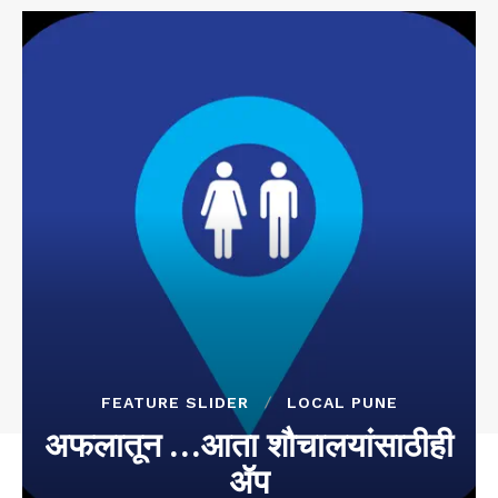
FEATURE SLIDER
LOCAL PUNE
अफलातून …आता शौचालयांसाठीही
ॲप