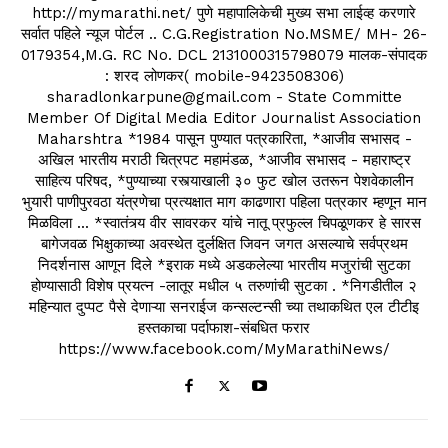
http://mymarathi.net/ पुणे महापालिकेची मुख्य सभा लाईव्ह करणारे
सर्वात पहिले न्यूज पोर्टल .. C.G.Registration No.MSME/ MH- 26-
0179354,M.G. RC No. DCL 2131000315798079 मालक-संपादक
: शरद लोणकर( mobile-9423508306)
sharadlonkarpune@gmail.com - State Committe
Member Of Digital Media Editor Journalist Association
Maharshtra *1984 पासून पुण्यात पत्रकारिता, *आजीव सभासद -
अखिल भारतीय मराठी चित्रपट महामंडळ, *आजीव सभासद - महाराष्ट्र
साहित्य परिषद, *पुण्याच्या रस्त्याखाली ३० फुट खोल उतरून पेशवेकालीन
भुयारी पाणीपुरवठा यंत्रणेचा प्रत्यक्षात माग काढणारा पहिला पत्रकार म्हणून मान
मिळविला ... *स्वातंत्र्य वीर सावरकर यांचे नातू प्रफुल्ल चिपळूणकर हे सारस
बागेजवळ भिक्षुकाच्या अवस्थेत दुर्लक्षित जिवन जगत असल्याचे सर्वप्रथम
निदर्शनास आणून दिले *इराक मध्ये अडकलेल्या भारतीय मजुरांची सुटका
होण्यासाठी विशेष प्रयत्न -लातूर मधील ५ तरुणांची सुटका . *निगडीतील २
महिन्यात दुप्पट पैसे देणाऱ्या सनराईज कन्सल्टन्सी च्या तथाकथित एल टीटीइ
हस्तकाचा पर्दाफाश-संबधित फरार
https://www.facebook.com/MyMarathiNews/