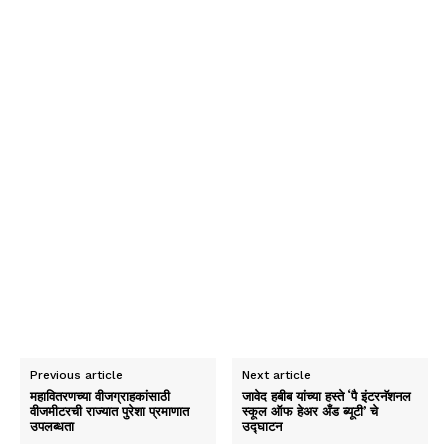
Previous article
Next article
महावितरणच्या वीजग्राहकांसाठी
जावेद हबीब यांच्या हस्ते ‘पै इंटरनॅशनल
वीजमीटरची राज्यात पुरेशा प्रमाणात
स्कूल ऑफ हेअर अँड ब्यूटी’ चे
उपलब्धता
उद्घाटन