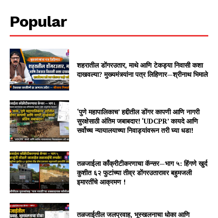
Popular
शहरातील डोंगरउतार, माथे आणि टेकड्या निवासी कशा
दाखवल्या? मुख्यमंत्र्यांना पत्र लिहिणार—श्रीनाथ भिमाले
‘पुणे महापालिकाच’ हद्दीतील डोंगर कापणी आणि नागरी
सुरक्षेसाठी अंतिम जबाबदार! ‘UDCPR’ कायदे आणि
सर्वोच्च न्यायालयाच्या निवाड्यांवरून तरी घ्या धडा!
तळजाईला काँक्रीटीकरणाचा कॅन्सर—भाग ५: हिंगणे खुर्द
कुशीत ६२ फुटांच्या तीव्र डोंगरउतारावर बहुमजली
इमारतींचे आक्रमण !
तळजाईतील जलप्रवाह, भूस्खलनाचा धोका आणि