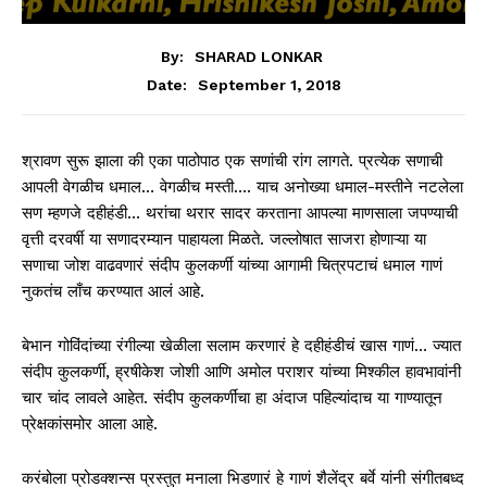
By:
SHARAD LONKAR
September 1, 2018
Date:
श्रावण सुरू झाला की एका पाठोपाठ एक सणांची रांग लागते. प्रत्येक सणाची
आपली वेगळीच धमाल… वेगळीच मस्ती…. याच अनोख्या धमाल-मस्तीने नटलेला
सण म्हणजे दहीहंडी… थरांचा थरार सादर करताना आपल्या माणसाला जपण्याची
वृत्ती दरवर्षी या सणादरम्यान पाहायला मिळते. जल्लोषात साजरा होणाऱ्या या
सणाचा जोश वाढवणारं संदीप कुलकर्णी यांच्या आगामी चित्रपटाचं धमाल गाणं
नुकतंच लाँच करण्यात आलं आहे.
बेभान गोविंदांच्या रंगील्या खेळीला सलाम करणारं हे दहीहंडीचं खास गाणं… ज्यात
संदीप कुलकर्णी, ह्रषीकेश जोशी आणि अमोल पराशर यांच्या मिश्कील हावभावांनी
चार चांद लावले आहेत. संदीप कुलकर्णींचा हा अंदाज पहिल्यांदाच या गाण्यातून
प्रेक्षकांसमोर आला आहे.
करंबोला प्रोडक्शन्स प्रस्तुत मनाला भिडणारं हे गाणं शैलेंद्र बर्वे यांनी संगीतबध्द