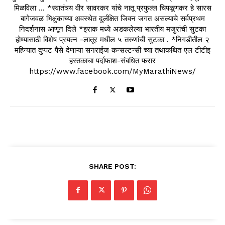
मिळविला ... *स्वातंत्र्य वीर सावरकर यांचे नातू प्रफुल्ल चिपळूणकर हे सारस
बागेजवळ भिक्षुकाच्या अवस्थेत दुर्लक्षित जिवन जगत असल्याचे सर्वप्रथम
निदर्शनास आणून दिले *इराक मध्ये अडकलेल्या भारतीय मजुरांची सुटका
होण्यासाठी विशेष प्रयत्न -लातूर मधील ५ तरुणांची सुटका . *निगडीतील २
महिन्यात दुप्पट पैसे देणाऱ्या सनराईज कन्सल्टन्सी च्या तथाकथित एल टीटीइ
हस्तकाचा पर्दाफाश-संबधित फरार
https://www.facebook.com/MyMarathiNews/
SHARE POST: