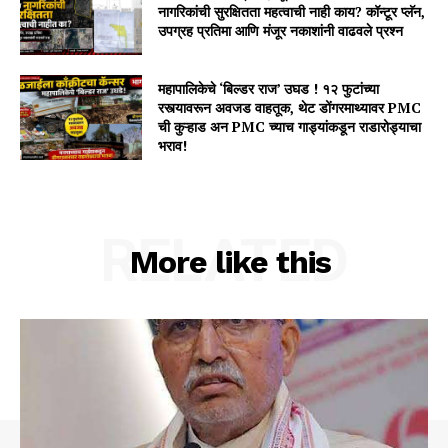
नागरिकांची सुरक्षितता महत्वाची नाही काय? कॉन्टूर प्लॅन,
उपग्रह प्रतिमा आणि मंजूर नकाशांनी वाढवले प्रश्न
महापालिकेचे ‘बिल्डर राज’ उघड ! १२ फुटांच्या
रस्त्यावरून अवजड वाहतूक, थेट डोंगरमाथ्यावर PMC
ची कुऱ्हाड अन PMC च्याच गाड्यांकडून राडारोड्याचा
भराव!
RELATED
More like this