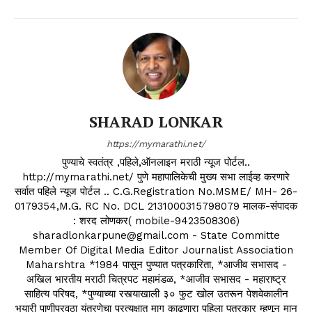
SHARAD LONKAR
https://mymarathi.net/
पुण्याचे स्वतंत्र ,पहिले,ऑनलाइन मराठी न्यूज पोर्टल..
http://mymarathi.net/ पुणे महापालिकेची मुख्य सभा लाईव्ह करणारे
सर्वात पहिले न्यूज पोर्टल .. C.G.Registration No.MSME/ MH- 26-
0179354,M.G. RC No. DCL 2131000315798079 मालक-संपादक
: शरद लोणकर( mobile-9423508306)
sharadlonkarpune@gmail.com - State Committe
Member Of Digital Media Editor Journalist Association
Maharshtra *1984 पासून पुण्यात पत्रकारिता, *आजीव सभासद -
अखिल भारतीय मराठी चित्रपट महामंडळ, *आजीव सभासद - महाराष्ट्र
साहित्य परिषद, *पुण्याच्या रस्त्याखाली ३० फुट खोल उतरून पेशवेकालीन
भुयारी पाणीपुरवठा यंत्रणेचा प्रत्यक्षात माग काढणारा पहिला पत्रकार म्हणून मान