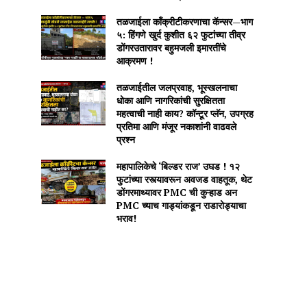
तळजाईला काँक्रीटीकरणाचा कॅन्सर—भाग
५: हिंगणे खुर्द कुशीत ६२ फुटांच्या तीव्र
डोंगरउतारावर बहुमजली इमारतींचे
आक्रमण !
तळजाईतील जलप्रवाह, भूस्खलनाचा
धोका आणि नागरिकांची सुरक्षितता
महत्वाची नाही काय? कॉन्टूर प्लॅन, उपग्रह
प्रतिमा आणि मंजूर नकाशांनी वाढवले
प्रश्न
महापालिकेचे ‘बिल्डर राज’ उघड ! १२
फुटांच्या रस्त्यावरून अवजड वाहतूक, थेट
डोंगरमाथ्यावर PMC ची कुऱ्हाड अन
PMC च्याच गाड्यांकडून राडारोड्याचा
भराव!