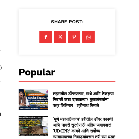
SHARE POST:
ष
८)
Popular
ी
शहरातील डोंगरउतार, माथे आणि टेकड्या
निवासी कशा दाखवल्या? मुख्यमंत्र्यांना
पत्र लिहिणार—श्रीनाथ भिमाले
त
‘पुणे महापालिकाच’ हद्दीतील डोंगर कापणी
आणि नागरी सुरक्षेसाठी अंतिम जबाबदार!
‘UDCPR’ कायदे आणि सर्वोच्च
न्यायालयाच्या निवाड्यांवरून तरी घ्या धडा!
े