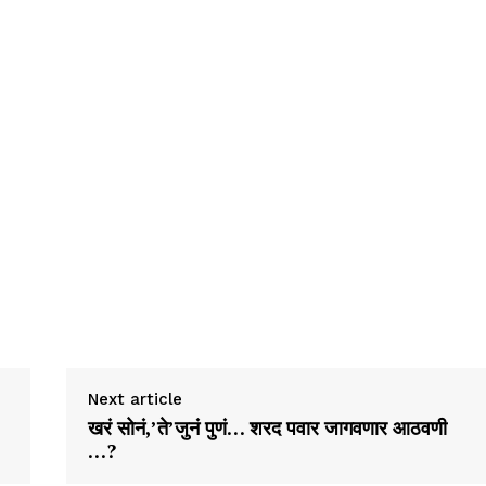
Next article
खरं सोनं,’ते’जुनं पुणं… शरद पवार जागवणार आठवणी
…?