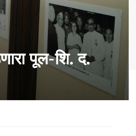
णारा पूल-शि. द.