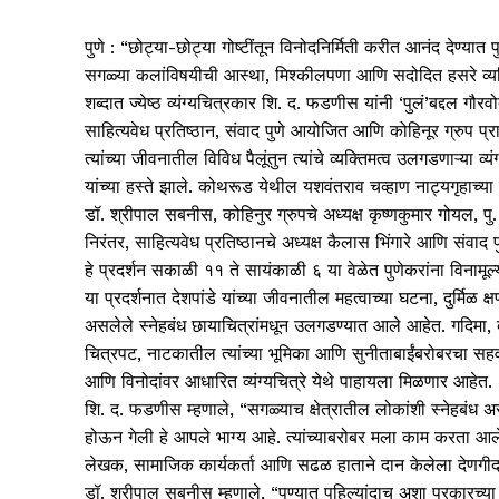
पुणे : “छोट्या-छोट्या गोष्टींतून विनोदनिर्मिती करीत आनंद देण्यात
सगळ्या कलांविषयीची आस्था, मिश्कीलपणा आणि सदोदित हसरे व्यक्
शब्दात ज्येष्ठ व्यंग्यचित्रकार शि. द. फडणीस यांनी ‘पुलं’बद्दल गौरव
साहित्य
वेध
प्रतिष्ठान, संवाद पुणे आयोजित आणि कोहिनूर ग्रुप प्रायो
त्यांच्या जीवनातील विविध पैलूंतुन त्यांचे व्यक्तिमत्व उलगडणाऱ्या व्
यांच्या हस्ते झाले. कोथरूड येथील यशवंतराव चव्हाण नाट्यगृहाच्
डॉ. श्रीपाल सबनीस, कोहिनुर ग्रुपचे अध्यक्ष कृष्णकुमार गोयल, पु. 
निरंतर,
साहित्य
वेध
प्रतिष्ठा
नचे अध्यक्ष कैलास भिंगारे आणि संवाद प
हे प्रदर्शन सकाळी ११ ते सायंकाळी ६ या वेळेत पुणेकरांना विनामूल
या प्रदर्शनात देशपांडे यांच्या जीवनातील महत्वाच्या घटना, दुर्मिळ
असलेले स्नेहबंध छायाचित्रांमधून उलगडण्यात आले आहेत. गदिमा, बा
चित्रपट, नाटकातील त्यांच्या भूमिका आणि सुनीताबाईंबरोबरचा सहव
आणि विनोदांवर आधारित व्यंग्यचित्रे येथे पाहायला मिळणार आहेत.
शि. द. फडणीस म्हणाले, “सगळ्याच क्षेत्रातील लोकांशी स्नेहबंध असल्य
होऊन गेली हे आपले भाग्य आहे. त्यांच्याबरोबर मला काम करता आले
लेखक, सामाजिक कार्यकर्ता आणि सढळ हाताने दान केलेला देणगी
डॉ. श्रीपाल सबनीस म्हणाले, “पुण्यात पहिल्यांदाच अशा प्रकारच्या व्