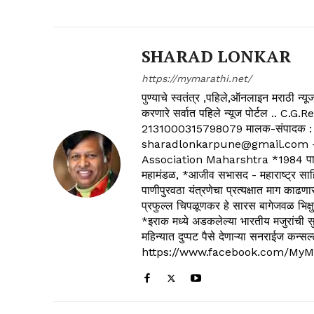
SHARAD LONKAR
https://mymarathi.net/
पुण्याचे स्वतंत्र ,पहिले,ऑनलाइन मराठी न
करणारे सर्वात पहिले न्यूज पोर्टल .
2131000315798079 मालक-संपादक :
sharadlonkarpune@gmail.com - 
Association Maharshtra *1984 पासून
महामंडळ, *आजीव सभासद - महाराष्ट्र साहित
पाणीपुरवठा यंत्रणेचा प्रत्यक्षात माग काढणा
प्रफुल्ल चिपळूणकर हे सारस बागेजवळ भिक्षु
*इराक मध्ये अडकलेल्या भारतीय मजुरांची स
महिन्यात दुप्पट पैसे देणाऱ्या सनराईज कन
https://www.facebook.com/MyM