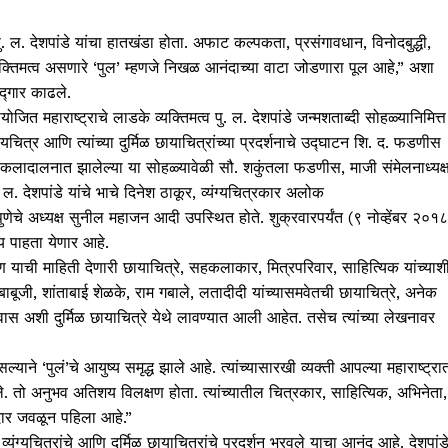
 पु. ल. देशपांडे यांचा हातखंडा होता. अफाट कल्पकता, प्रसंगावधान, विनोदबुद्धी,
तिमत्व असणारे ‘पुल’ म्हणजे निखळ आनंदाच्या वाटा जोडणारा पूल आहे,” अशा
ोद्गार काढले.
जित महाराष्ट्राचे लाडके व्यक्तिमत्व पु. ल. देशपांडे जन्मशताब्दी सोहळ्यानिमित्त
यंग्यचित्र आणि त्यांच्या दुर्मिळ छायाचित्रांच्या प्रदर्शनाचे उद्घाटन शि. द. फडणीस
या कलादालनात झालेल्या या सोहळ्यावेळी सौ. शकुंतला फडणीस, माजी संमेलनाध्यक्
ल. देशपांडे यांचे भाचे दिनेश ठाकूर, व्यंग्यचित्रकार अलोक
ुणेचे अध्यक्ष सुनील महाजन आदी उपस्थित होते. शुक्रवारपर्यंत (९ नोव्हेंबर २०१
्य पाहता येणार आहे.
 क्षण याची माहिती देणारी छायाचित्रे, सहकलाकार, मित्रपरिवार, साहित्यिक यांच्याश
बूजी, शांताबाई शेळके, राम गबाले, लतादीदी यांच्यासमवेतची छायाचित्रे, अनेक
ास अशी दुर्मिळ छायाचित्रे येथे लावण्यात आली आहेत. तसेच त्यांच्या लेखनावर
ाने ‘पुलं’चे आयुष्य समृद्ध झाले आहे. त्यांच्यासारखी व्यक्ती आपल्या महाराष्ट्रा
. तो अनुभव अतिशय विलक्षण होता. त्यांच्यातील चित्रकार, साहित्यिक, अभिनेता,
दार जवळून पहिला आहे.”
यंग्यचित्रांचे आणि दुर्मिळ छायाचित्रांचे प्रदर्शन भरवले याचा आनंद आहे. देशपांड