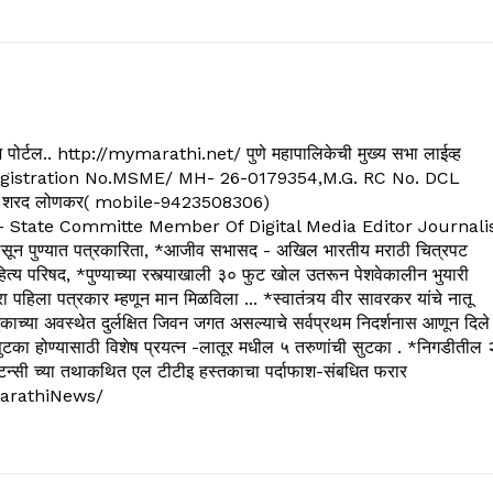
्यूज पोर्टल.. http://mymarathi.net/ पुणे महापालिकेची मुख्य सभा लाईव्ह
. C.G.Registration No.MSME/ MH- 26-0179354,M.G. RC No. DCL
 शरद लोणकर( mobile-9423508306)
State Committe Member Of Digital Media Editor Journali
 पुण्यात पत्रकारिता, *आजीव सभासद - अखिल भारतीय मराठी चित्रपट
्य परिषद, *पुण्याच्या रस्त्याखाली ३० फुट खोल उतरून पेशवेकालीन भुयारी
रा पहिला पत्रकार म्हणून मान मिळविला ... *स्वातंत्र्य वीर सावरकर यांचे नातू
काच्या अवस्थेत दुर्लक्षित जिवन जगत असल्याचे सर्वप्रथम निदर्शनास आणून दिले
ुटका होण्यासाठी विशेष प्रयत्न -लातूर मधील ५ तरुणांची सुटका . *निगडीतील 
्सल्टन्सी च्या तथाकथित एल टीटीइ हस्तकाचा पर्दाफाश-संबधित फरार
arathiNews/