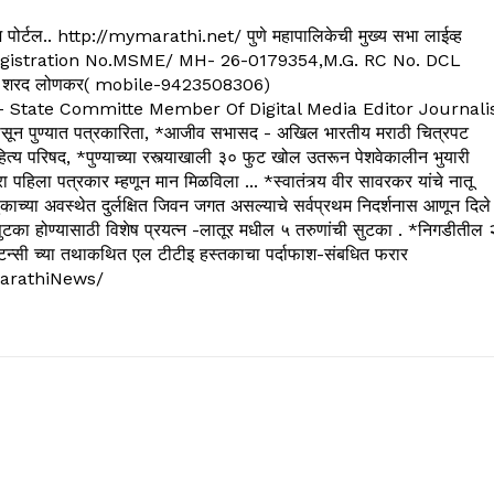
्यूज पोर्टल.. http://mymarathi.net/ पुणे महापालिकेची मुख्य सभा लाईव्ह
. C.G.Registration No.MSME/ MH- 26-0179354,M.G. RC No. DCL
 शरद लोणकर( mobile-9423508306)
State Committe Member Of Digital Media Editor Journali
 पुण्यात पत्रकारिता, *आजीव सभासद - अखिल भारतीय मराठी चित्रपट
्य परिषद, *पुण्याच्या रस्त्याखाली ३० फुट खोल उतरून पेशवेकालीन भुयारी
रा पहिला पत्रकार म्हणून मान मिळविला ... *स्वातंत्र्य वीर सावरकर यांचे नातू
काच्या अवस्थेत दुर्लक्षित जिवन जगत असल्याचे सर्वप्रथम निदर्शनास आणून दिले
ुटका होण्यासाठी विशेष प्रयत्न -लातूर मधील ५ तरुणांची सुटका . *निगडीतील 
्सल्टन्सी च्या तथाकथित एल टीटीइ हस्तकाचा पर्दाफाश-संबधित फरार
arathiNews/