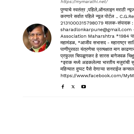
https://mymarathi.net/
पुण्याचे स्वतंत्र ,पहिले,ऑनलाइन मराठी न
करणारे सर्वात पहिले न्यूज पोर्टल .
2131000315798079 मालक-संपादक :
sharadlonkarpune@gmail.com - 
Association Maharshtra *1984 पासून
महामंडळ, *आजीव सभासद - महाराष्ट्र साहित
पाणीपुरवठा यंत्रणेचा प्रत्यक्षात माग काढणा
प्रफुल्ल चिपळूणकर हे सारस बागेजवळ भिक्षु
*इराक मध्ये अडकलेल्या भारतीय मजुरांची स
महिन्यात दुप्पट पैसे देणाऱ्या सनराईज कन
https://www.facebook.com/MyM