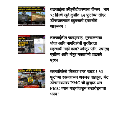
तळजाईला काँक्रीटीकरणाचा कॅन्सर—भाग
५: हिंगणे खुर्द कुशीत ६२ फुटांच्या तीव्र
डोंगरउतारावर बहुमजली इमारतींचे
आक्रमण !
तळजाईतील जलप्रवाह, भूस्खलनाचा
धोका आणि नागरिकांची सुरक्षितता
महत्वाची नाही काय? कॉन्टूर प्लॅन, उपग्रह
प्रतिमा आणि मंजूर नकाशांनी वाढवले
प्रश्न
महापालिकेचे ‘बिल्डर राज’ उघड ! १२
फुटांच्या रस्त्यावरून अवजड वाहतूक, थेट
डोंगरमाथ्यावर PMC ची कुऱ्हाड अन
PMC च्याच गाड्यांकडून राडारोड्याचा
भराव!