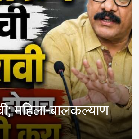
िला-बालकल्याण