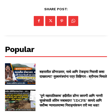
SHARE POST:
Popular
शहरातील डोंगरउतार, माथे आणि टेकड्या निवासी कशा
दाखवल्या? मुख्यमंत्र्यांना पत्र लिहिणार—श्रीनाथ भिमाले
‘पुणे महापालिकाच’ हद्दीतील डोंगर कापणी आणि नागरी
सुरक्षेसाठी अंतिम जबाबदार! ‘UDCPR’ कायदे आणि
सर्वोच्च न्यायालयाच्या निवाड्यांवरून तरी घ्या धडा!