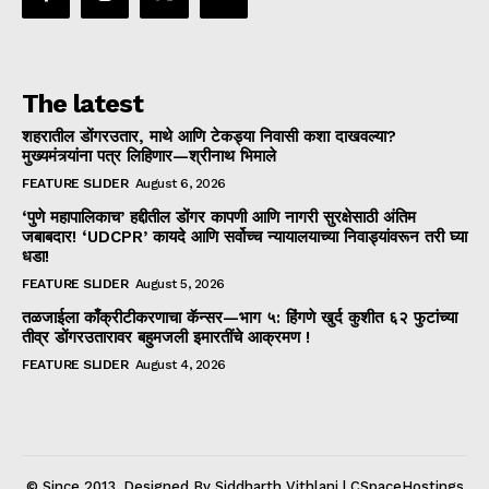
The latest
शहरातील डोंगरउतार, माथे आणि टेकड्या निवासी कशा दाखवल्या?
मुख्यमंत्र्यांना पत्र लिहिणार—श्रीनाथ भिमाले
FEATURE SLIDER
August 6, 2026
‘पुणे महापालिकाच’ हद्दीतील डोंगर कापणी आणि नागरी सुरक्षेसाठी अंतिम
जबाबदार! ‘UDCPR’ कायदे आणि सर्वोच्च न्यायालयाच्या निवाड्यांवरून तरी घ्या
धडा!
FEATURE SLIDER
August 5, 2026
तळजाईला काँक्रीटीकरणाचा कॅन्सर—भाग ५: हिंगणे खुर्द कुशीत ६२ फुटांच्या
तीव्र डोंगरउतारावर बहुमजली इमारतींचे आक्रमण !
FEATURE SLIDER
August 4, 2026
© Since 2013. Designed By Siddharth Vithlani | CSpaceHostings