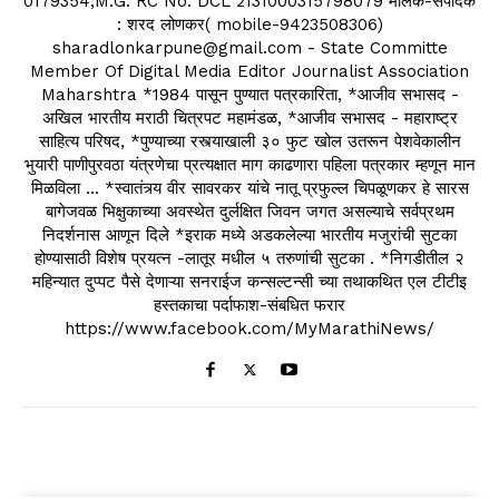
0179354,M.G. RC No. DCL 2131000315798079 मालक-संपादक
: शरद लोणकर( mobile-9423508306)
sharadlonkarpune@gmail.com - State Committe
Member Of Digital Media Editor Journalist Association
Maharshtra *1984 पासून पुण्यात पत्रकारिता, *आजीव सभासद -
अखिल भारतीय मराठी चित्रपट महामंडळ, *आजीव सभासद - महाराष्ट्र
साहित्य परिषद, *पुण्याच्या रस्त्याखाली ३० फुट खोल उतरून पेशवेकालीन
भुयारी पाणीपुरवठा यंत्रणेचा प्रत्यक्षात माग काढणारा पहिला पत्रकार म्हणून मान
मिळविला ... *स्वातंत्र्य वीर सावरकर यांचे नातू प्रफुल्ल चिपळूणकर हे सारस
बागेजवळ भिक्षुकाच्या अवस्थेत दुर्लक्षित जिवन जगत असल्याचे सर्वप्रथम
निदर्शनास आणून दिले *इराक मध्ये अडकलेल्या भारतीय मजुरांची सुटका
होण्यासाठी विशेष प्रयत्न -लातूर मधील ५ तरुणांची सुटका . *निगडीतील २
महिन्यात दुप्पट पैसे देणाऱ्या सनराईज कन्सल्टन्सी च्या तथाकथित एल टीटीइ
हस्तकाचा पर्दाफाश-संबधित फरार
https://www.facebook.com/MyMarathiNews/