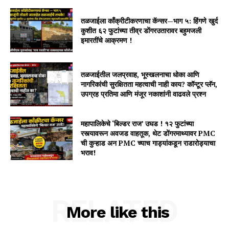
तळजाईला काँक्रीटीकरणाचा कॅन्सर—भाग ५: हिंगणे खुर्द
कुशीत ६२ फुटांच्या तीव्र डोंगरउतारावर बहुमजली
इमारतींचे आक्रमण !
तळजाईतील जलप्रवाह, भूस्खलनाचा धोका आणि
नागरिकांची सुरक्षितता महत्वाची नाही काय? कॉन्टूर प्लॅन,
उपग्रह प्रतिमा आणि मंजूर नकाशांनी वाढवले प्रश्न
महापालिकेचे ‘बिल्डर राज’ उघड ! १२ फुटांच्या
रस्त्यावरून अवजड वाहतूक, थेट डोंगरमाथ्यावर PMC
ची कुऱ्हाड अन PMC च्याच गाड्यांकडून राडारोड्याचा
भराव!
RELATED
More like this