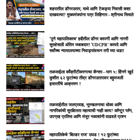
शहरातील डोंगरउतार, माथे आणि टेकड्या निवासी कशा
दाखवल्या? मुख्यमंत्र्यांना पत्र लिहिणार—श्रीनाथ भिमाले
‘पुणे महापालिकाच’ हद्दीतील डोंगर कापणी आणि नागरी
सुरक्षेसाठी अंतिम जबाबदार! ‘UDCPR’ कायदे आणि
सर्वोच्च न्यायालयाच्या निवाड्यांवरून तरी घ्या धडा!
तळजाईला काँक्रीटीकरणाचा कॅन्सर—भाग ५: हिंगणे खुर्द
कुशीत ६२ फुटांच्या तीव्र डोंगरउतारावर बहुमजली
इमारतींचे आक्रमण !
तळजाईतील जलप्रवाह, भूस्खलनाचा धोका आणि
नागरिकांची सुरक्षितता महत्वाची नाही काय? कॉन्टूर प्लॅन,
उपग्रह प्रतिमा आणि मंजूर नकाशांनी वाढवले प्रश्न
महापालिकेचे ‘बिल्डर राज’ उघड ! १२ फुटांच्या