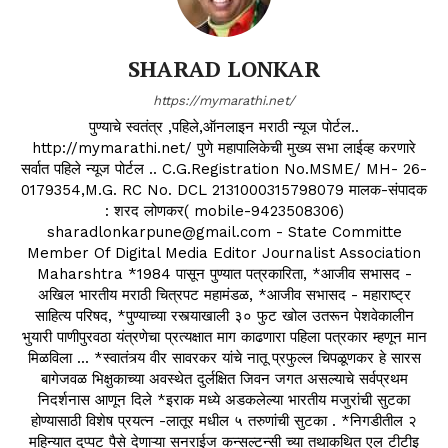
SHARAD LONKAR
https://mymarathi.net/
पुण्याचे स्वतंत्र ,पहिले,ऑनलाइन मराठी न्यूज पोर्टल..
http://mymarathi.net/ पुणे महापालिकेची मुख्य सभा लाईव्ह करणारे
सर्वात पहिले न्यूज पोर्टल .. C.G.Registration No.MSME/ MH- 26-
0179354,M.G. RC No. DCL 2131000315798079 मालक-संपादक
: शरद लोणकर( mobile-9423508306)
sharadlonkarpune@gmail.com - State Committe
Member Of Digital Media Editor Journalist Association
Maharshtra *1984 पासून पुण्यात पत्रकारिता, *आजीव सभासद -
अखिल भारतीय मराठी चित्रपट महामंडळ, *आजीव सभासद - महाराष्ट्र
साहित्य परिषद, *पुण्याच्या रस्त्याखाली ३० फुट खोल उतरून पेशवेकालीन
भुयारी पाणीपुरवठा यंत्रणेचा प्रत्यक्षात माग काढणारा पहिला पत्रकार म्हणून मान
मिळविला ... *स्वातंत्र्य वीर सावरकर यांचे नातू प्रफुल्ल चिपळूणकर हे सारस
बागेजवळ भिक्षुकाच्या अवस्थेत दुर्लक्षित जिवन जगत असल्याचे सर्वप्रथम
निदर्शनास आणून दिले *इराक मध्ये अडकलेल्या भारतीय मजुरांची सुटका
होण्यासाठी विशेष प्रयत्न -लातूर मधील ५ तरुणांची सुटका . *निगडीतील २
महिन्यात दुप्पट पैसे देणाऱ्या सनराईज कन्सल्टन्सी च्या तथाकथित एल टीटीइ