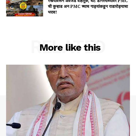
रस्त्यावरून अवजड वाहतूक, थेट डोंगरमाथ्यावर PMC
ची कुऱ्हाड अन PMC च्याच गाड्यांकडून राडारोड्याचा
भराव!
RELATED
More like this